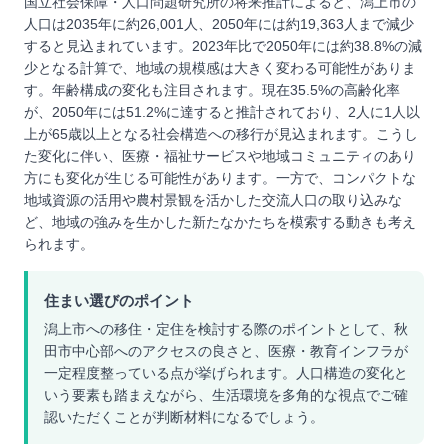
国立社会保障・人口問題研究所の将来推計によると、潟上市の
人口は2035年に約26,001人、2050年には約19,363人まで減少
すると見込まれています。2023年比で2050年には約38.8%の減
少となる計算で、地域の規模感は大きく変わる可能性がありま
す。年齢構成の変化も注目されます。現在35.5%の高齢化率
が、2050年には51.2%に達すると推計されており、2人に1人以
上が65歳以上となる社会構造への移行が見込まれます。こうし
た変化に伴い、医療・福祉サービスや地域コミュニティのあり
方にも変化が生じる可能性があります。一方で、コンパクトな
地域資源の活用や農村景観を活かした交流人口の取り込みな
ど、地域の強みを生かした新たなかたちを模索する動きも考え
られます。
住まい選びのポイント
潟上市への移住・定住を検討する際のポイントとして、秋
田市中心部へのアクセスの良さと、医療・教育インフラが
一定程度整っている点が挙げられます。人口構造の変化と
いう要素も踏まえながら、生活環境を多角的な視点でご確
認いただくことが判断材料になるでしょう。