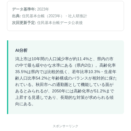
データ基準年:
2023
年
出典:
住民基本台帳（2023年）
・社人研推計
次回更新予定:
住民基本台帳データ公表後
AI分析
潟上市は10年間の人口減少率が約11.4%と、県内の市
の中で最も緩やかな水準にある（県内2位）。高齢化率
35.5%は県内では比較的低く、若年比率10.3%・生産年
齢人口比率54.2%と年齢構成のバランスが相対的に保た
れている。秋田市への通勤圏として機能している面が
あるとみられるが、2050年には高齢化率が51.2%まで
上昇する見通しであり、長期的な対策が求められる傾
向にある。
スポンサーリンク