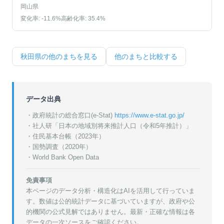
岡山県
変化率:
-11.6
%
高齢化率:
35.4
%
秋田県
の他のまちを見る
他のまちと比較する
データ出典
・政府統計の総合窓口(e-Stat)
https://www.e-stat.go.jp/
・
社人研「日本の地域別将来推計人口（令和5年推計）」
・
住民基本台帳（2023年）
・
国勢調査（2020年）
・World Bank Open Data
免責事項
本ページのデータ分析・構造化はAIを活用して行っていま
す。数値は公的統計データに基づいていますが、政府や公
的機関の公式見解ではありません。最新・正確な情報は各
データの一次ソースをご確認ください。