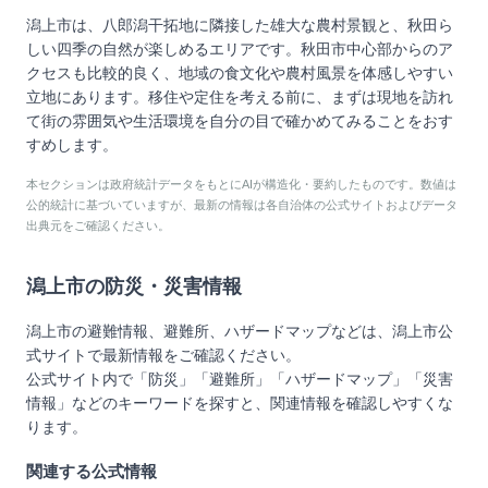
潟上市は、八郎潟干拓地に隣接した雄大な農村景観と、秋田ら
しい四季の自然が楽しめるエリアです。秋田市中心部からのア
クセスも比較的良く、地域の食文化や農村風景を体感しやすい
立地にあります。移住や定住を考える前に、まずは現地を訪れ
て街の雰囲気や生活環境を自分の目で確かめてみることをおす
すめします。
本セクションは政府統計データをもとにAIが構造化・要約したものです。数値は
公的統計に基づいていますが、最新の情報は各自治体の公式サイトおよびデータ
出典元をご確認ください。
潟上市
の防災・災害情報
潟上市
の避難情報、避難所、ハザードマップなどは、
潟上市
公
式サイトで最新情報をご確認ください。
公式サイト内で「防災」「避難所」「ハザードマップ」「災害
情報」などのキーワードを探すと、関連情報を確認しやすくな
ります。
関連する公式情報