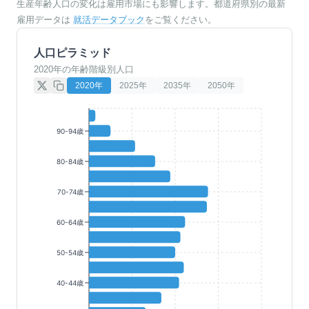
生産年齢人口の変化は雇用市場にも影響します。都道府県別の最新
雇用データは
就活データブック
をご覧ください。
人口ピラミッド
2020年の年齢階級別人口
2020
年
2025
年
2035
年
2050
年
90-94歳
80-84歳
70-74歳
60-64歳
50-54歳
40-44歳