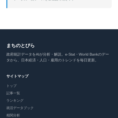
まちのとびら
政府統計データをAIが分析・解説。e-Stat・World Bankのデー
タから、日本経済・人口・雇用のトレンドを毎日更新。
サイトマップ
トップ
記事一覧
ランキング
就活データブック
相関分析