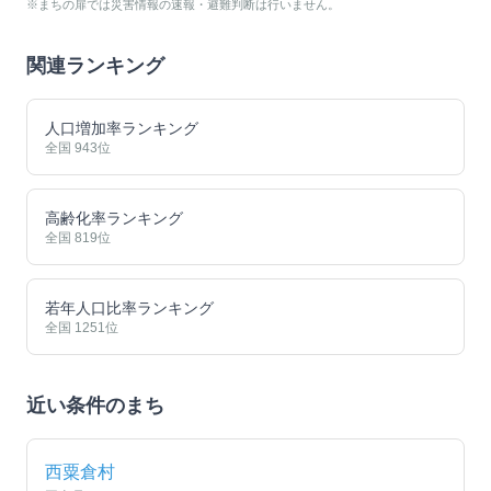
※まちの扉では災害情報の速報・避難判断は行いません。
関連ランキング
人口増加率ランキング
全国
943
位
高齢化率ランキング
全国
819
位
若年人口比率ランキング
全国
1251
位
近い条件のまち
西粟倉村