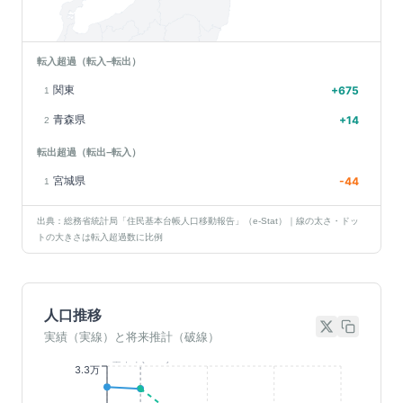
転入超過（転入−転出）
関東
+
675
1
青森県
+
14
2
転出超過（転出−転入）
宮城県
-44
1
出典：総務省統計局「住民基本台帳人口移動報告」（e-Stat）｜線の太さ・ドッ
トの大きさは転入超過数に比例
人口推移
実績（実線）と将来推計（破線）
基準年(2023)
3.3万