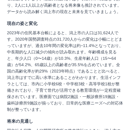
り、2人に1人以上が高齢者となる将来像も推計されています。
データから読み解く潟上市の現在と未来を見ていきましょう。
現在の姿と変化
2023年の住民基本台帳によると、潟上市の人口は31,624人で
す。2020年国勢調査時点の31,720人からの変化は小幅にとどま
っていますが、過去10年間の変化率は約−11.4%となっており、
中長期的な人口減少の傾向が読み取れます。年齢構成を見る
と、年少人口（0〜14歳）が10.3%、生産年齢人口（15〜64
歳）が54.2%、65歳以上の高齢者が35.5%を占めています。全
国の高齢化率が約29%（2023年時点）であることと比べると、
潟上市はすでに高い水準にあることがわかります。生活インフ
ラとしては、市内に小学校6校・中学校3校・高等学校1校が整
備されており、子育て世代が活用できる教育環境が一定程度確
保されています。医療面では病院2施設・一般診療所19施設・
歯科診療所9施設が揃っており、日常的な医療ニーズへの対応体
制が整っています。
将来の見通し