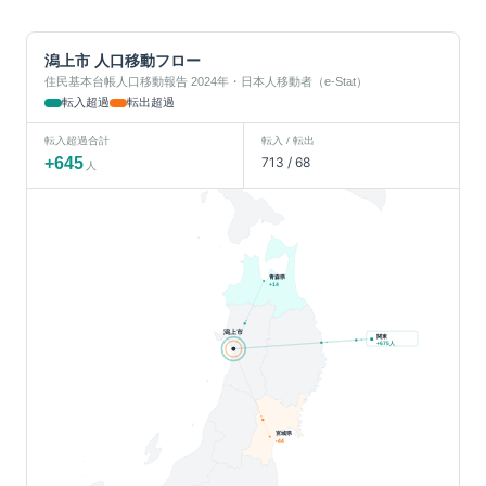
潟上市
人口移動フロー
住民基本台帳人口移動報告 2024年・日本人移動者（e-Stat）
転入超過
転出超過
転入超過合計
転入 / 転出
+
645
713
/
68
人
青森県
+
14
潟上市
関東
人
+
675
宮城県
-44