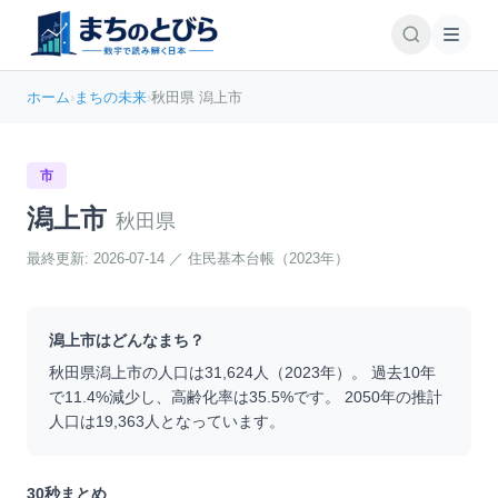
ホーム
›
まちの未来
›
秋田県 潟上市
市
潟上市
秋田県
最終更新:
2026-07-14
／
住民基本台帳（2023年）
潟上市
はどんなまち？
秋田県
潟上市
の人口は
31,624
人（
2023
年）。 過去10年
で
11.4
%
減少
し、高齢化率は
35.5
%です。 2050年の推計
人口は
19,363
人となっています。
30秒まとめ