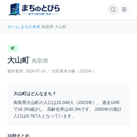
ホーム
›
まちの未来
›
鳥取県 大山町
町
大山町
鳥取県
最終更新:
2026-07-14
／
住民基本台帳（2023年）
大山町
はどんなまち？
鳥取県
大山町
の人口は
15,048
人（
2023
年）。 過去10年
で
16.3
%
減少
し、高齢化率は
40.3
%です。 2050年の推計
人口は
8,767
人となっています。
30秒まとめ