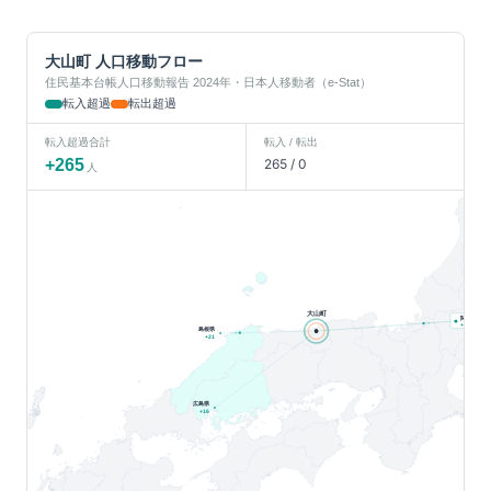
大山町
人口移動フロー
住民基本台帳人口移動報告 2024年・日本人移動者（e-Stat）
転入超過
転出超過
転入超過合計
転入 / 転出
+
265
265
/
0
人
大山町
関東
人
+
228
島根県
+
21
広島県
+
16