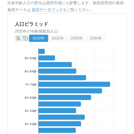
生産年齢人口の変化は雇用市場にも影響します。都道府県別の最新
雇用データは
就活データブック
をご覧ください。
人口ピラミッド
2020年の年齢階級別人口
2020
年
2025
年
2035
年
2050
年
90-94歳
80-84歳
70-74歳
60-64歳
50-54歳
40-44歳