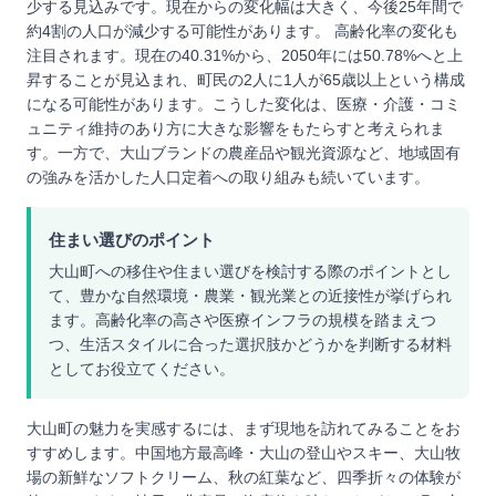
少する見込みです。現在からの変化幅は大きく、今後25年間で
約4割の人口が減少する可能性があります。 高齢化率の変化も
注目されます。現在の40.31%から、2050年には50.78%へと上
昇することが見込まれ、町民の2人に1人が65歳以上という構成
になる可能性があります。こうした変化は、医療・介護・コミ
ュニティ維持のあり方に大きな影響をもたらすと考えられま
す。一方で、大山ブランドの農産品や観光資源など、地域固有
の強みを活かした人口定着への取り組みも続いています。
住まい選びのポイント
大山町への移住や住まい選びを検討する際のポイントとし
て、豊かな自然環境・農業・観光業との近接性が挙げられ
ます。高齢化率の高さや医療インフラの規模を踏まえつ
つ、生活スタイルに合った選択肢かどうかを判断する材料
としてお役立てください。
大山町の魅力を実感するには、まず現地を訪れてみることをお
すすめします。中国地方最高峰・大山の登山やスキー、大山牧
場の新鮮なソフトクリーム、秋の紅葉など、四季折々の体験が