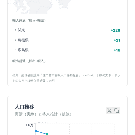
転入超過（転入−転出）
関東
+
228
1
島根県
+
21
2
広島県
+
16
3
転出超過（転出−転入）
出典：総務省統計局「住民基本台帳人口移動報告」（e-Stat）｜線の太さ・ドッ
トの大きさは転入超過数に比例
人口推移
実績（実線）と将来推計（破線）
基準年(2023)
1.6万