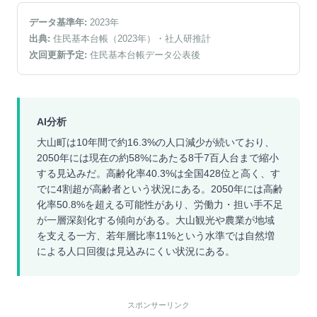
データ基準年:
2023
年
出典:
住民基本台帳（2023年）
・社人研推計
次回更新予定:
住民基本台帳データ公表後
AI分析
大山町は10年間で約16.3%の人口減少が続いており、
2050年には現在の約58%にあたる8千7百人台まで縮小
する見込みだ。高齢化率40.3%は全国428位と高く、す
でに4割超が高齢者という状況にある。2050年には高齢
化率50.8%を超える可能性があり、労働力・担い手不足
が一層深刻化する傾向がある。大山観光や農業が地域
を支える一方、若年層比率11%という水準では自然増
による人口回復は見込みにくい状況にある。
スポンサーリンク