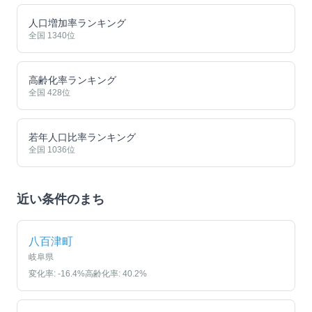
人口増加率ランキング
全国
1340
位
高齢化率ランキング
全国
428
位
若年人口比率ランキング
全国
1036
位
近い条件のまち
八百津町
岐阜県
変化率:
-16.4
%
高齢化率:
40.2
%