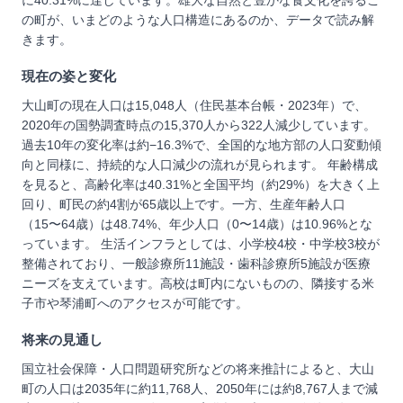
に40.31%に達しています。雄大な自然と豊かな食文化を誇るこ
の町が、いまどのような人口構造にあるのか、データで読み解
きます。
現在の姿と変化
大山町の現在人口は15,048人（住民基本台帳・2023年）で、
2020年の国勢調査時点の15,370人から322人減少しています。
過去10年の変化率は約−16.3%で、全国的な地方部の人口変動傾
向と同様に、持続的な人口減少の流れが見られます。 年齢構成
を見ると、高齢化率は40.31%と全国平均（約29%）を大きく上
回り、町民の約4割が65歳以上です。一方、生産年齢人口
（15〜64歳）は48.74%、年少人口（0〜14歳）は10.96%とな
っています。 生活インフラとしては、小学校4校・中学校3校が
整備されており、一般診療所11施設・歯科診療所5施設が医療
ニーズを支えています。高校は町内にないものの、隣接する米
子市や琴浦町へのアクセスが可能です。
将来の見通し
国立社会保障・人口問題研究所などの将来推計によると、大山
町の人口は2035年に約11,768人、2050年には約8,767人まで減