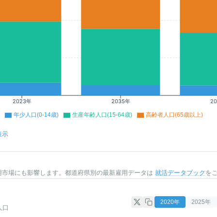
2023年
2035年
2
年少人口(0-14歳)
生産年齢人口(15-64歳)
高齢者人口(65歳以上)
表示
用市場にも影響します。都道府県別の最新雇用データは
就活データブック
を
2020
年
2025
年
人口