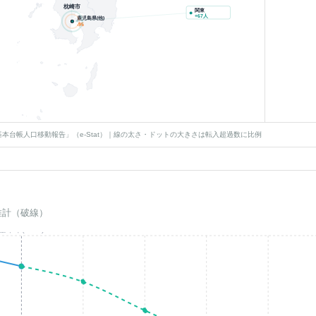
枕崎市
関東
+
67
人
鹿児島県(他)
-95
本台帳人口移動報告」（e-Stat）｜線の太さ・ドットの大きさは転入超過数に比例
推計（破線）
基準年(2023)