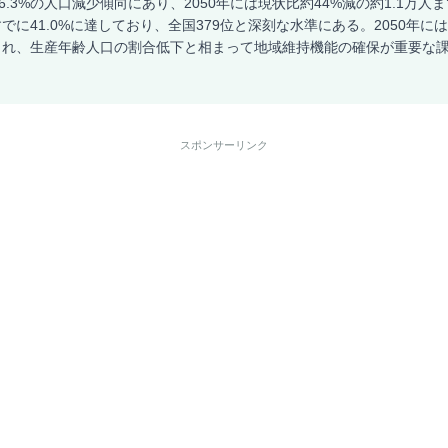
6.3%の人口減少傾向にあり、2050年には現状比約44%減の約1.1万
でに41.0%に達しており、全国379位と深刻な水準にある。2050年に
まれ、生産年齢人口の割合低下と相まって地域維持機能の確保が重要な
スポンサーリンク