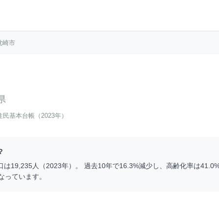
枕崎市
県
住民基本台帳（2023年）
？
口は
19,235
人（
2023
年）。 過去10年で
16.3
%
減少
し、高齢化率は
41.0
なっています。