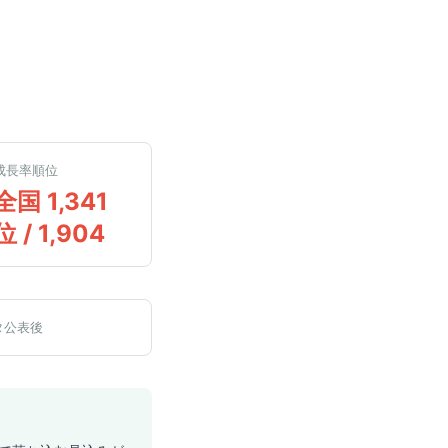
成長率順位
全国 1,341
位 / 1,904
タ公表後