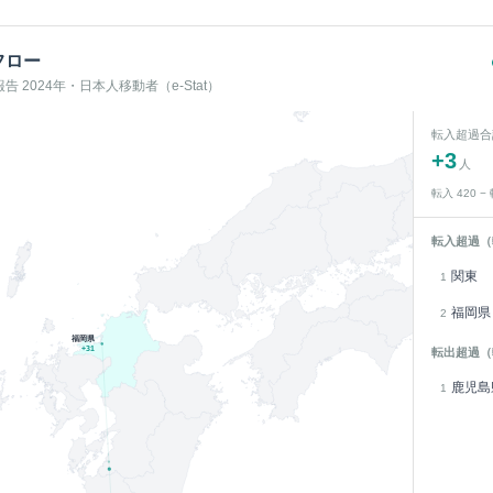
フロー
 2024年・日本人移動者（e-Stat）
転入超過合
+
3
人
転入
420
−
転入超過（
関東
1
福岡県
2
福岡県
+
31
転出超過（
鹿児島
1