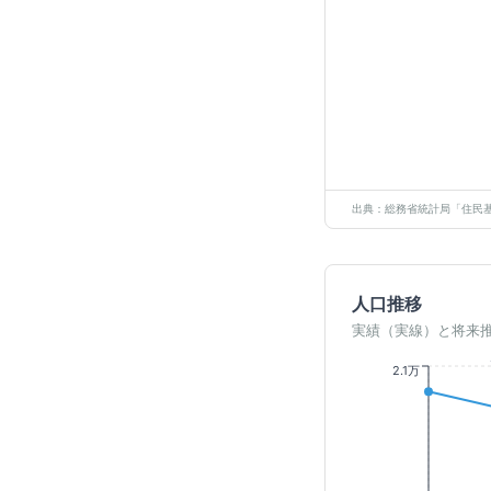
出典：総務省統計局「住民基
人口推移
実績（実線）と将来
2.1万