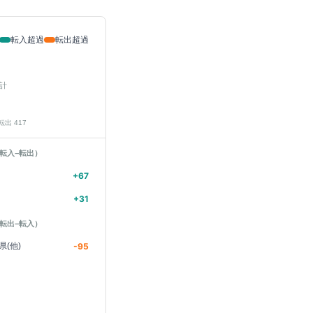
転入超過
転出超過
計
 転出
417
転入−転出）
+
67
+
31
転出−転入）
県(他)
-95