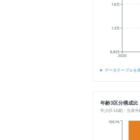
1.6万
1.3万
9,925
2020
データテーブルを
年齢3区分構成比
年少(0-14歳)・生産年
100.1%