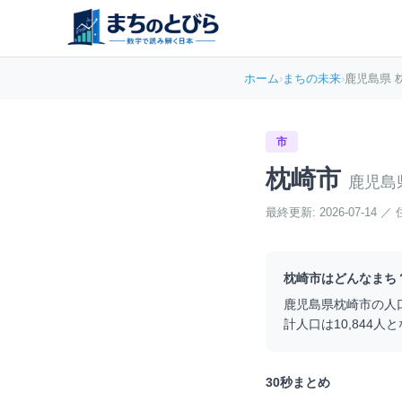
ホーム
›
まちの未来
›
鹿児島県 
市
枕崎市
鹿児島
最終更新:
2026-07-14
／
枕崎市
はどんなまち
鹿児島県
枕崎市
の人
計人口は
10,844
人と
30秒まとめ