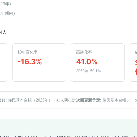
023年
)
減少傾向
)
44人
10年変化率
高齢化率
-16.3%
41.0%
2050年: 50.1%
出典:
住民基本台帳（2023年）
・社人研推計
次回更新予定:
住民基本台帳デー