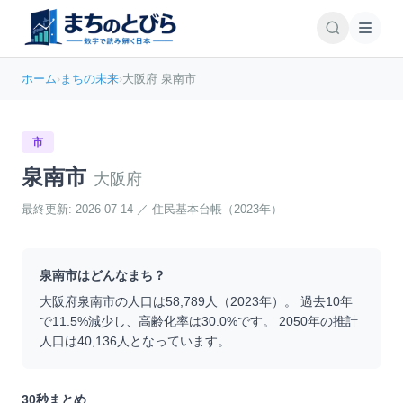
ホーム
›
まちの未来
›
大阪府 泉南市
市
泉南市
大阪府
最終更新:
2026-07-14
／
住民基本台帳（2023年）
泉南市
はどんなまち？
大阪府
泉南市
の人口は
58,789
人（
2023
年）。 過去10年
で
11.5
%
減少
し、高齢化率は
30.0
%です。 2050年の推計
人口は
40,136
人となっています。
30秒まとめ