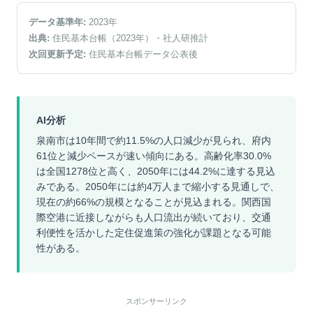
データ基準年:
2023
年
出典:
住民基本台帳（2023年）
・社人研推計
次回更新予定:
住民基本台帳データ公表後
AI分析
泉南市は10年間で約11.5%の人口減少が見られ、府内
61位と減少ペースが速い傾向にある。高齢化率30.0%
は全国1278位と高く、2050年には44.2%に達する見込
みである。2050年には約4万人まで縮小する見通しで、
現在の約66%の規模となることが見込まれる。関西国
際空港に近接しながらも人口流出が続いており、交通
利便性を活かした定住促進策の強化が課題となる可能
性がある。
スポンサーリンク