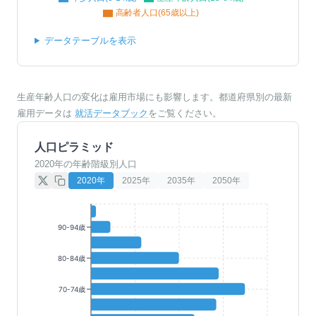
高齢者人口(65歳以上)
データテーブルを表示
生産年齢人口の変化は雇用市場にも影響します。都道府県別の最新
雇用データは
就活データブック
をご覧ください。
人口ピラミッド
2020年の年齢階級別人口
2020
年
2025
年
2035
年
2050
年
90-94歳
80-84歳
70-74歳