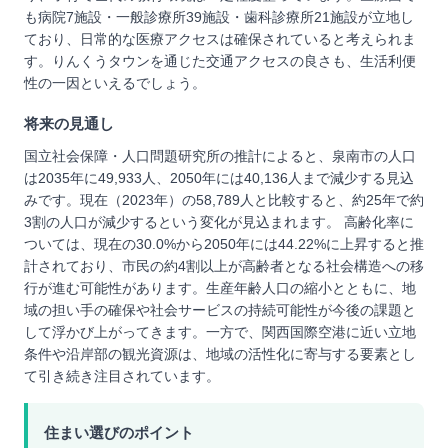
も病院7施設・一般診療所39施設・歯科診療所21施設が立地し
ており、日常的な医療アクセスは確保されていると考えられま
す。りんくうタウンを通じた交通アクセスの良さも、生活利便
性の一因といえるでしょう。
将来の見通し
国立社会保障・人口問題研究所の推計によると、泉南市の人口
は2035年に49,933人、2050年には40,136人まで減少する見込
みです。現在（2023年）の58,789人と比較すると、約25年で約
3割の人口が減少するという変化が見込まれます。 高齢化率に
ついては、現在の30.0%から2050年には44.22%に上昇すると推
計されており、市民の約4割以上が高齢者となる社会構造への移
行が進む可能性があります。生産年齢人口の縮小とともに、地
域の担い手の確保や社会サービスの持続可能性が今後の課題と
して浮かび上がってきます。一方で、関西国際空港に近い立地
条件や沿岸部の観光資源は、地域の活性化に寄与する要素とし
て引き続き注目されています。
住まい選びのポイント