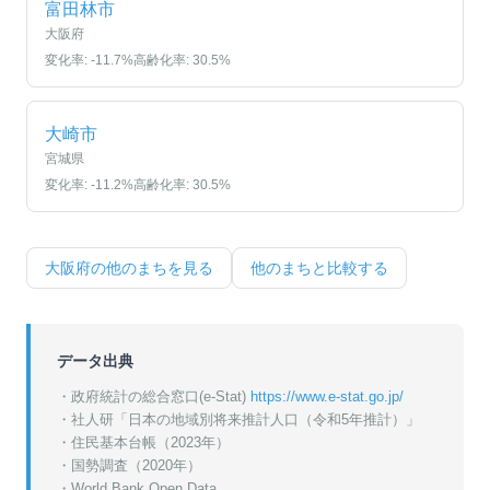
富田林市
大阪府
変化率:
-11.7
%
高齢化率:
30.5
%
大崎市
宮城県
変化率:
-11.2
%
高齢化率:
30.5
%
大阪府
の他のまちを見る
他のまちと比較する
データ出典
・政府統計の総合窓口(e-Stat)
https://www.e-stat.go.jp/
・
社人研「日本の地域別将来推計人口（令和5年推計）」
・
住民基本台帳（2023年）
・
国勢調査（2020年）
・World Bank Open Data