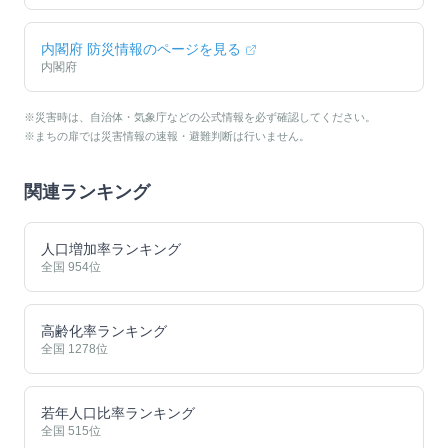
内閣府 防災情報のページを見る
内閣府
※災害時は、自治体・気象庁などの公式情報を必ず確認してください。
※まちの扉では災害情報の速報・避難判断は行いません。
関連ランキング
人口増加率ランキング
全国
954
位
高齢化率ランキング
全国
1278
位
若年人口比率ランキング
全国
515
位