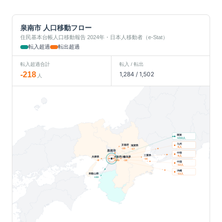
泉南市
人口移動フロー
住民基本台帳人口移動報告 2024年・日本人移動者（e-Stat）
転入超過
転出超過
転入超過合計
転入 / 転出
-218
1,284
/
1,502
人
関東
人
+
210
九州
京都府
滋賀県
人
-6
-19
-17
泉南市
中部
三重県
人
-9
兵庫県
大阪府(他)
奈良県
-16
-8
-345
-16
中国
人
-12
沖縄
人
和歌山県
-13
+
33