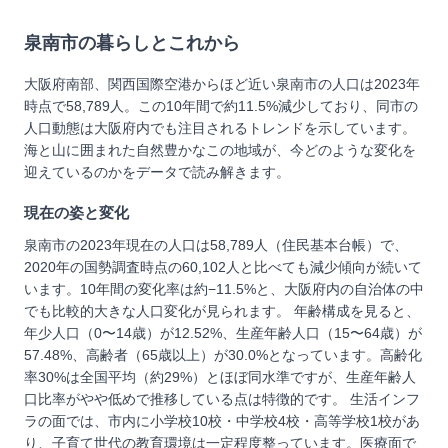
泉南市
の暮らしとこれから
大阪府南部、関西国際空港からほど近い泉南市の人口は2023年
時点で58,789人。この10年間で約11.5%減少しており、同市の
人口動態は大阪府内でも注目されるトレンドを示しています。
海と山に囲まれた自然豊かなこの地域が、今どのような変化を
迎えているのかをデータで読み解きます。
現在の姿と変化
泉南市の2023年現在の人口は58,789人（住民基本台帳）で、
2020年の国勢調査時点の60,102人と比べても減少傾向が続いて
います。10年間の変化率は約−11.5%と、大阪府内の自治体の中
でも比較的大きな人口変化が見られます。 年齢構成を見ると、
年少人口（0〜14歳）が12.52%、生産年齢人口（15〜64歳）が
57.48%、高齢者（65歳以上）が30.0%となっています。高齢化
率30%は全国平均（約29%）とほぼ同水準ですが、生産年齢人
口比率がやや低めで推移している点は特徴的です。 生活インフ
ラの面では、市内に小学校10校・中学校4校・高等学校1校があ
り、子育て世代の教育環境は一定程度整っています。医療面で