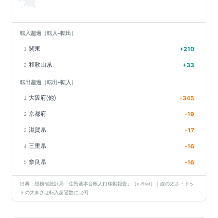
転入超過（転入−転出）
関東
+
210
1
和歌山県
+
33
2
転出超過（転出−転入）
大阪府(他)
-345
1
京都府
-19
2
滋賀県
-17
3
三重県
-16
4
奈良県
-16
5
出典：総務省統計局「住民基本台帳人口移動報告」（e-Stat）｜線の太さ・ドッ
トの大きさは転入超過数に比例