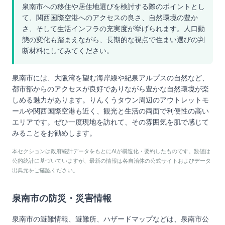
泉南市への移住や居住地選びを検討する際のポイントとし
て、関西国際空港へのアクセスの良さ、自然環境の豊か
さ、そして生活インフラの充実度が挙げられます。人口動
態の変化も踏まえながら、長期的な視点で住まい選びの判
断材料にしてみてください。
泉南市には、大阪湾を望む海岸線や紀泉アルプスの自然など、
都市部からのアクセスが良好でありながら豊かな自然環境が楽
しめる魅力があります。りんくうタウン周辺のアウトレットモ
ールや関西国際空港も近く、観光と生活の両面で利便性の高い
エリアです。ぜひ一度現地を訪れて、その雰囲気を肌で感じて
みることをお勧めします。
本セクションは政府統計データをもとにAIが構造化・要約したものです。数値は
公的統計に基づいていますが、最新の情報は各自治体の公式サイトおよびデータ
出典元をご確認ください。
泉南市
の防災・災害情報
泉南市
の避難情報、避難所、ハザードマップなどは、
泉南市
公