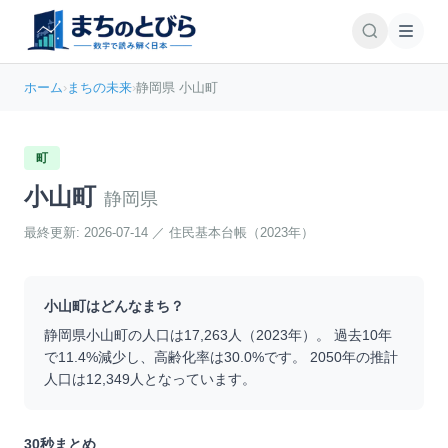
ホーム
›
まちの未来
›
静岡県 小山町
町
小山町
静岡県
最終更新:
2026-07-14
／
住民基本台帳（2023年）
小山町
はどんなまち？
静岡県
小山町
の人口は
17,263
人（
2023
年）。 過去10年
で
11.4
%
減少
し、高齢化率は
30.0
%です。 2050年の推計
人口は
12,349
人となっています。
30秒まとめ