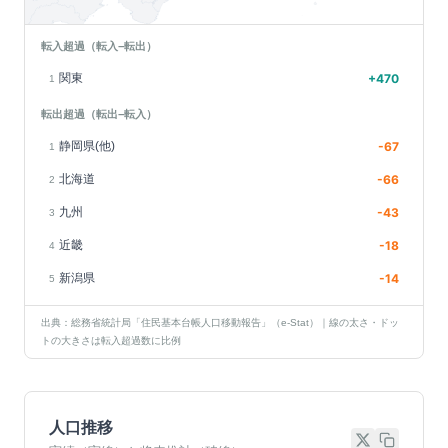
転入超過（転入−転出）
関東
+
470
1
転出超過（転出−転入）
静岡県(他)
-67
1
北海道
-66
2
九州
-43
3
近畿
-18
4
新潟県
-14
5
出典：総務省統計局「住民基本台帳人口移動報告」（e-Stat）｜線の太さ・ドッ
トの大きさは転入超過数に比例
人口推移