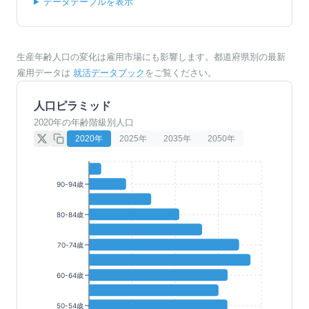
データテーブルを表示
生産年齢人口の変化は雇用市場にも影響します。都道府県別の最新
雇用データは
就活データブック
をご覧ください。
人口ピラミッド
2020年の年齢階級別人口
2020
年
2025
年
2035
年
2050
年
90-94歳
80-84歳
70-74歳
60-64歳
50-54歳