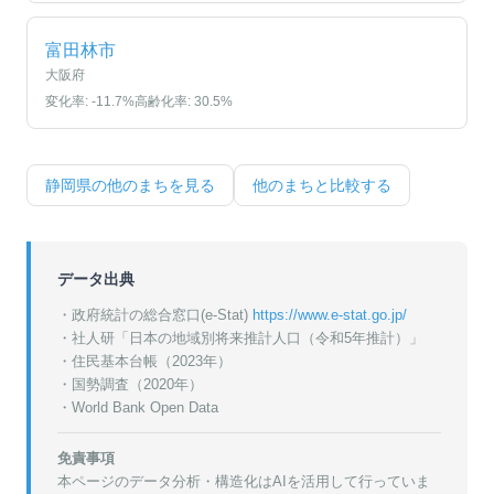
富田林市
大阪府
変化率:
-11.7
%
高齢化率:
30.5
%
静岡県
の他のまちを見る
他のまちと比較する
データ出典
・政府統計の総合窓口(e-Stat)
https://www.e-stat.go.jp/
・
社人研「日本の地域別将来推計人口（令和5年推計）」
・
住民基本台帳（2023年）
・
国勢調査（2020年）
・World Bank Open Data
免責事項
本ページのデータ分析・構造化はAIを活用して行っていま