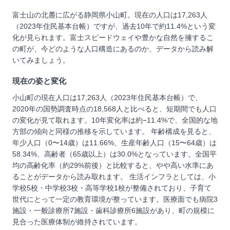
富士山の北麓に広がる静岡県小山町。現在の人口は17,263人
（2023年住民基本台帳）ですが、過去10年で約11.4%という変
化が見られます。富士スピードウェイや豊かな自然を擁するこ
の町が、今どのような人口構造にあるのか、データから読み解
いてみましょう。
現在の姿と変化
小山町の現在人口は17,263人（2023年住民基本台帳）で、
2020年の国勢調査時点の18,568人と比べると、短期間でも人口
の変化が見て取れます。10年変化率は約−11.4%で、全国的な地
方部の傾向と同様の推移を示しています。 年齢構成を見ると、
年少人口（0〜14歳）は11.66%、生産年齢人口（15〜64歳）は
58.34%、高齢者（65歳以上）は30.0%となっています。全国平
均の高齢化率（約29%前後）と比較すると、やや高い水準にあ
ることがデータから読み取れます。 生活インフラとしては、小
学校5校・中学校3校・高等学校1校が整備されており、子育て
世代にとって一定の教育環境が整っています。医療面でも病院3
施設・一般診療所7施設・歯科診療所6施設があり、町の規模に
見合った医療体制が維持されています。