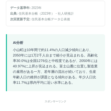
データ基準年:
2023
年
出典:
住民基本台帳（2023年）
・社人研推計
次回更新予定:
住民基本台帳データ公表後
AI分析
小山町は10年間で約11.4%の人口減少傾向にあり、
2050年には1万2千人台まで縮小が見込まれる。高齢化
率30.0%は全国1276位と中程度であるが、2050年には
40.97%に上昇が見込まれる。富士山麓に位置し製造業
の雇用がある一方、若年層の流出が続いており、生産
年齢人口の維持が課題となる傾向がある。年少人口比
率11.7%は県内平均に近い水準にある。
スポンサーリンク