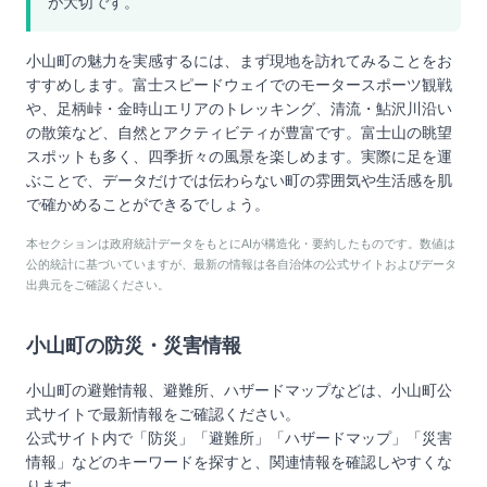
が大切です。
小山町の魅力を実感するには、まず現地を訪れてみることをお
すすめします。富士スピードウェイでのモータースポーツ観戦
や、足柄峠・金時山エリアのトレッキング、清流・鮎沢川沿い
の散策など、自然とアクティビティが豊富です。富士山の眺望
スポットも多く、四季折々の風景を楽しめます。実際に足を運
ぶことで、データだけでは伝わらない町の雰囲気や生活感を肌
で確かめることができるでしょう。
本セクションは政府統計データをもとにAIが構造化・要約したものです。数値は
公的統計に基づいていますが、最新の情報は各自治体の公式サイトおよびデータ
出典元をご確認ください。
小山町
の防災・災害情報
小山町
の避難情報、避難所、ハザードマップなどは、
小山町
公
式サイトで最新情報をご確認ください。
公式サイト内で「防災」「避難所」「ハザードマップ」「災害
情報」などのキーワードを探すと、関連情報を確認しやすくな
ります。