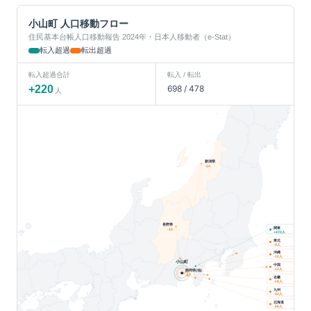
小山町
人口移動フロー
住民基本台帳人口移動報告 2024年・日本人移動者（e-Stat）
転入超過
転出超過
転入超過合計
転入 / 転出
+
220
698
/
478
人
新潟県
-14
長野県
関東
-10
人
+
470
東北
人
-9
沖縄
人
-10
小山町
中国
人
-13
静岡県(他)
-67
近畿
人
-18
九州
人
-43
北海道
人
-66