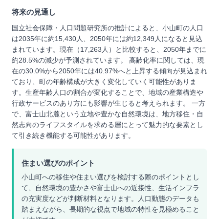
将来の見通し
国立社会保障・人口問題研究所の推計によると、小山町の人口
は2035年に約15,430人、2050年には約12,349人になると見込
まれています。現在（17,263人）と比較すると、2050年までに
約28.5%の減少が予測されています。 高齢化率に関しては、現
在の30.0%から2050年には40.97%へと上昇する傾向が見込まれ
ており、町の年齢構成が大きく変化していく可能性がありま
す。生産年齢人口の割合が変化することで、地域の産業構造や
行政サービスのあり方にも影響が生じると考えられます。 一方
で、富士山北麓という立地や豊かな自然環境は、地方移住・自
然志向のライフスタイルを求める層にとって魅力的な要素とし
て引き続き機能する可能性があります。
住まい選びのポイント
小山町への移住や住まい選びを検討する際のポイントとし
て、自然環境の豊かさや富士山への近接性、生活インフラ
の充実度などが判断材料となります。人口動態のデータも
踏まえながら、長期的な視点で地域の特性を見極めること