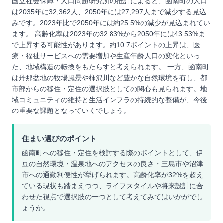
国立社会保障・人口問題研究所の推計によると、函南町の人口
は2035年に32,362人、2050年には27,297人まで減少する見込
みです。2023年比で2050年には約25.5%の減少が見込まれてい
ます。 高齢化率は2023年の32.83%から2050年には43.53%ま
で上昇する可能性があります。約10.7ポイントの上昇は、医
療・福祉サービスへの需要増加や生産年齢人口の変化といっ
た、地域構造の転換をもたらすと考えられます。 一方、函南町
は丹那盆地の牧場風景や柿沢川など豊かな自然環境を有し、都
市部からの移住・定住の選択肢としての関心も見られます。地
域コミュニティの維持と生活インフラの持続的な整備が、今後
の重要な課題となっていくでしょう。
住まい選びのポイント
函南町への移住・定住を検討する際のポイントとして、伊
豆の自然環境・温泉地へのアクセスの良さ・三島市や沼津
市への通勤利便性が挙げられます。高齢化率が32%を超え
ている現状も踏まえつつ、ライフスタイルや将来設計に合
わせた視点で選択肢の一つとして考えてみてはいかがでし
ょうか。