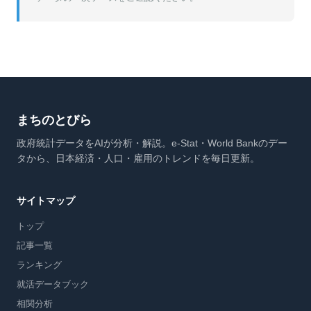
まちのとびら
政府統計データをAIが分析・解説。e-Stat・World Bankのデー
タから、日本経済・人口・雇用のトレンドを毎日更新。
サイトマップ
トップ
記事一覧
ランキング
就活データブック
相関分析