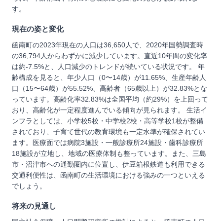
す。
現在の姿と変化
函南町の2023年現在の人口は36,650人で、2020年国勢調査時
の36,794人からわずかに減少しています。直近10年間の変化率
は約-7.5%と、人口減少のトレンドが続いている状況です。 年
齢構成を見ると、年少人口（0〜14歳）が11.65%、生産年齢人
口（15〜64歳）が55.52%、高齢者（65歳以上）が32.83%とな
っています。高齢化率32.83%は全国平均（約29%）を上回って
おり、高齢化が一定程度進んでいる傾向が見られます。 生活イ
ンフラとしては、小学校5校・中学校2校・高等学校1校が整備
されており、子育て世代の教育環境も一定水準が確保されてい
ます。医療面では病院3施設・一般診療所24施設・歯科診療所
18施設が立地し、地域の医療体制も整っています。また、三島
市・沼津市への通勤圏内に位置し、伊豆箱根鉄道も利用できる
交通利便性は、函南町の生活環境における強みの一つといえる
でしょう。
将来の見通し