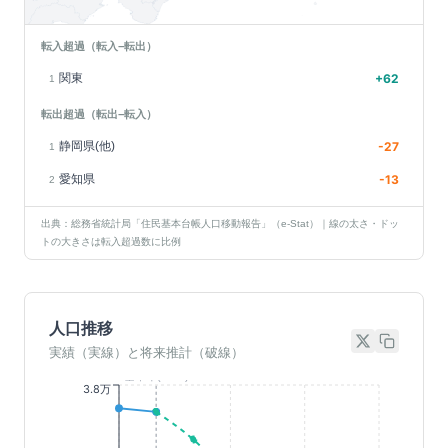
転入超過（転入−転出）
関東
+
62
1
転出超過（転出−転入）
静岡県(他)
-27
1
愛知県
-13
2
出典：総務省統計局「住民基本台帳人口移動報告」（e-Stat）｜線の太さ・ドッ
トの大きさは転入超過数に比例
人口推移
実績（実線）と将来推計（破線）
基準年(2023)
3.8万