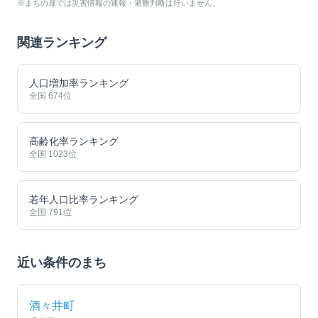
※まちの扉では災害情報の速報・避難判断は行いません。
関連ランキング
人口増加率ランキング
全国
674
位
高齢化率ランキング
全国
1023
位
若年人口比率ランキング
全国
791
位
近い条件のまち
酒々井町