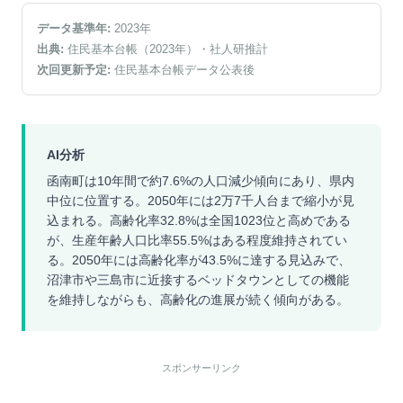
データ基準年:
2023
年
出典:
住民基本台帳（2023年）
・社人研推計
次回更新予定:
住民基本台帳データ公表後
AI分析
函南町は10年間で約7.6%の人口減少傾向にあり、県内
中位に位置する。2050年には2万7千人台まで縮小が見
込まれる。高齢化率32.8%は全国1023位と高めである
が、生産年齢人口比率55.5%はある程度維持されてい
る。2050年には高齢化率が43.5%に達する見込みで、
沼津市や三島市に近接するベッドタウンとしての機能
を維持しながらも、高齢化の進展が続く傾向がある。
スポンサーリンク