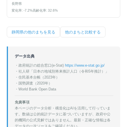
長野県
変化率:
-7.2
%
高齢化率:
32.6
%
静岡県
の他のまちを見る
他のまちと比較する
データ出典
・政府統計の総合窓口(e-Stat)
https://www.e-stat.go.jp/
・
社人研「日本の地域別将来推計人口（令和5年推計）」
・
住民基本台帳（2023年）
・
国勢調査（2020年）
・World Bank Open Data
免責事項
本ページのデータ分析・構造化はAIを活用して行っていま
す。数値は公的統計データに基づいていますが、政府や公
的機関の公式見解ではありません。最新・正確な情報は各
データの一次ソースをご確認ください。