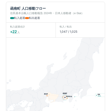
函南町
人口移動フロー
住民基本台帳人口移動報告 2024年・日本人移動者（e-Stat）
転入超過
転出超過
転入超過合計
転入 / 転出
+
22
1,047
/
1,025
人
函南町
愛知県
関東
-13
人
+
62
静岡県(他)
-27