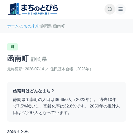
ホーム
›
まちの未来
›
静岡県 函南町
町
函南町
静岡県
最終更新:
2026-07-14
／
住民基本台帳（2023年）
函南町
はどんなまち？
静岡県
函南町
の人口は
36,650
人（
2023
年）。 過去10年
で
7.5
%
減少
し、高齢化率は
32.8
%です。 2050年の推計人
口は
27,297
人となっています。
30秒まとめ