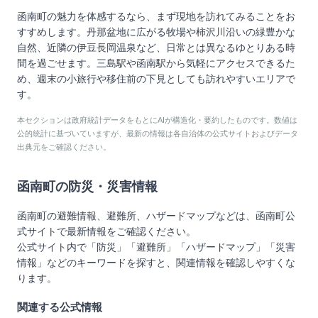
函南町の魅力を体感するなら、まず現地を訪れてみることをお
すすめします。丹那盆地に広がる牧場や柿沢川沿いの緑豊かな
自然、近隣の伊豆長岡温泉など、日常とは異なるゆとりある時
間を過ごせます。三島駅や函南駅から気軽にアクセスできるた
め、週末の小旅行や移住前の下見としても訪れやすいエリアで
す。
本セクションは政府統計データをもとにAIが構造化・要約したものです。数値は
公的統計に基づいていますが、最新の情報は各自治体の公式サイトおよびデータ
出典元をご確認ください。
函南町
の防災・災害情報
函南町
の避難情報、避難所、ハザードマップなどは、
函南町
公
式サイトで最新情報をご確認ください。
公式サイト内で「防災」「避難所」「ハザードマップ」「災害
情報」などのキーワードを探すと、関連情報を確認しやすくな
ります。
関連する公式情報