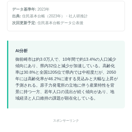
データ基準年:
2023
年
出典:
住民基本台帳（2023年）
・社人研推計
次回更新予定:
住民基本台帳データ公表後
AI分析
御前崎市は約3.0万人で、10年間で約13.4%の人口減少
傾向にあり、県内32位と減少が加速している。高齢化
率は30.8%と全国1205位で県内では中程度だが、2050
年には高齢化率が46.2%に達する見込みと大幅な上昇が
予測される。原子力発電所の立地に伴う産業特性を背
景に持つ一方、若年人口の流出が続く傾向があり、地
域経済と人口維持の課題が顕在化している。
スポンサーリンク