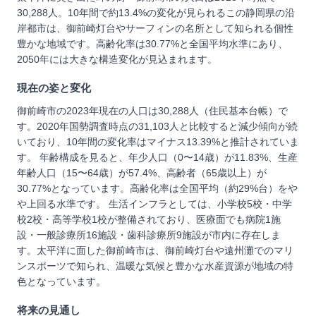
30,288人。10年間で約13.4%の変化が見られるこの静岡県の沿
岸都市は、御前崎灯台やサーフィンの名所として知られる個性
豊かな地域です。高齢化率は30.77%と全国平均水準にあり、
2050年には大きな構造変化が見込まれます。
現在の姿と変化
御前崎市の2023年現在の人口は30,288人（住民基本台帳）で
す。2020年国勢調査時点の31,103人と比較すると減少傾向が続
いており、10年間の変化率はマイナス13.39%と推計されていま
す。 年齢構成を見ると、年少人口（0〜14歳）が11.83%、生産
年齢人口（15〜64歳）が57.4%、高齢者（65歳以上）が
30.77%となっています。高齢化率は全国平均（約29%台）をや
や上回る水準です。 生活インフラとしては、小学校5校・中学
校2校・高等学校1校が整備されており、医療面でも病院1施
設・一般診療所16施設・歯科診療所9施設が市内に存在しま
す。太平洋に面した御前崎市は、御前崎灯台や遠州灘でのマリ
ンスポーツで知られ、温暖な気候と豊かな水産資源が地域の特
色となっています。
将来の見通し