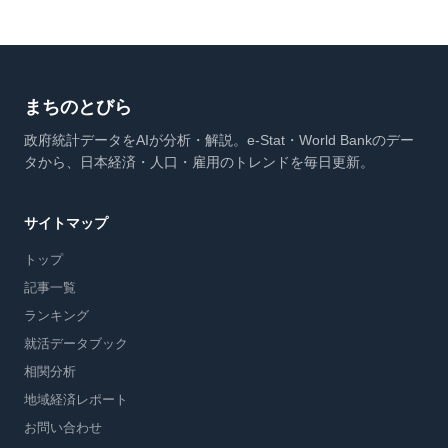
まちのとびら
政府統計データをAIが分析・解説。e-Stat・World Bankのデー
タから、日本経済・人口・雇用のトレンドを毎日更新。
サイトマップ
トップ
記事一覧
ランキング
就活データブック
相関分析
地域経済レポート
お問い合わせ