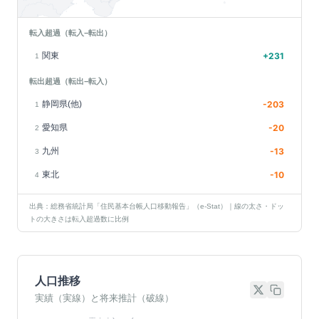
転入超過（転入−転出）
関東
+
231
1
転出超過（転出−転入）
静岡県(他)
-203
1
愛知県
-20
2
九州
-13
3
東北
-10
4
出典：総務省統計局「住民基本台帳人口移動報告」（e-Stat）｜線の太さ・ドッ
トの大きさは転入超過数に比例
人口推移
実績（実線）と将来推計（破線）
基準年(2023)