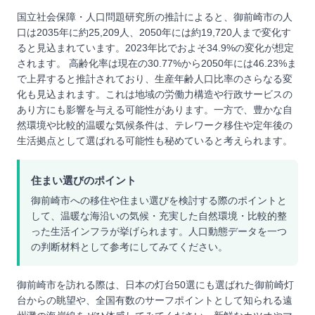
国立社会保障・人口問題研究所の推計によると、御前崎市の人
口は2035年に約25,209人、2050年には約19,720人まで変化す
ると見込まれています。2023年比でおよそ34.9%の変化が想定
されます。 高齢化率は現在の30.77%から2050年には46.23%ま
で上昇すると推計されており、生産年齢人口比率のさらなる変
化も見込まれます。これは地域の労働力構造や行政サービスの
あり方にも影響を与える可能性があります。一方で、豊かな自
然環境や比較的温暖な気候条件は、テレワーク移住や定年後の
生活拠点として選ばれる可能性も秘めていると考えられます。
住まい選びのポイント
御前崎市への移住や住まい選びを検討する際のポイントと
して、温暖な海沿いの気候・充実した自然環境・比較的整
った生活インフラが挙げられます。人口動態データを一つ
の判断材料として参考にしてみてください。
御前崎市を訪れる際は、日本の灯台50選にも選ばれた御前崎灯
台からの眺望や、全国有数のサーフポイントとして知られる遠