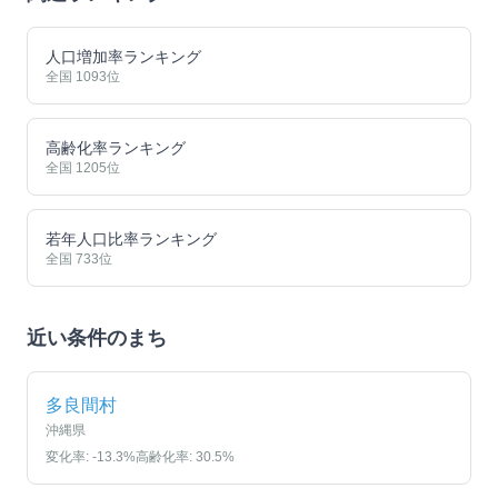
人口増加率ランキング
全国
1093
位
高齢化率ランキング
全国
1205
位
若年人口比率ランキング
全国
733
位
近い条件のまち
多良間村
沖縄県
変化率:
-13.3
%
高齢化率:
30.5
%