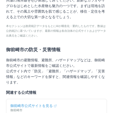
州灘の海岸線をぜひ体感してみてください。新鮮なカツオやマ
グロをはじめとした水産物も魅力の一つです。まずは現地を訪
れて、その風土や雰囲気を肌で感じることが、移住・定住を考
える上での大切な第一歩となるでしょう。
本セクションは政府統計データをもとにAIが構造化・要約したものです。数値は
公的統計に基づいていますが、最新の情報は各自治体の公式サイトおよびデータ
出典元をご確認ください。
御前崎市
の防災・災害情報
御前崎市
の避難情報、避難所、ハザードマップなどは、
御前崎
市
公式サイトで最新情報をご確認ください。
公式サイト内で「防災」「避難所」「ハザードマップ」「災害
情報」などのキーワードを探すと、関連情報を確認しやすくな
ります。
関連する公式情報
御前崎市
公式サイトを見る
御前崎市