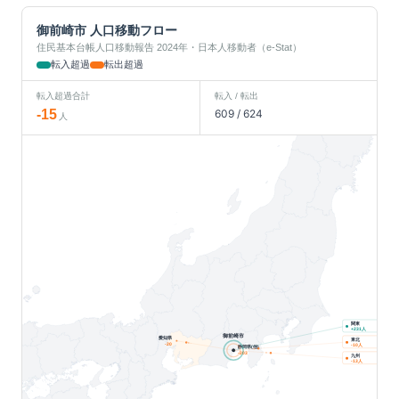
御前崎市
人口移動フロー
住民基本台帳人口移動報告 2024年・日本人移動者（e-Stat）
転入超過
転出超過
転入超過合計
転入 / 転出
-15
609
/
624
人
関東
人
+
231
御前崎市
愛知県
東北
-20
人
-10
静岡県(他)
-203
九州
人
-13