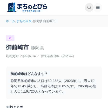
ホーム
›
まちの未来
›
静岡県 御前崎市
市
御前崎市
静岡県
最終更新:
2026-07-14
／
住民基本台帳（2023年）
御前崎市
はどんなまち？
静岡県
御前崎市
の人口は
30,288
人（
2023
年）。 過去10
年で
13.4
%
減少
し、高齢化率は
30.8
%です。 2050年の推
計人口は
19,720
人となっています。
30秒まとめ