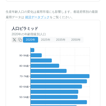
生産年齢人口の変化は雇用市場にも影響します。都道府県別の最新
雇用データは
就活データブック
をご覧ください。
人口ピラミッド
2020年の年齢階級別人口
2020
年
2025
年
2035
年
2050
年
90-94歳
80-84歳
70-74歳
60-64歳
50-54歳