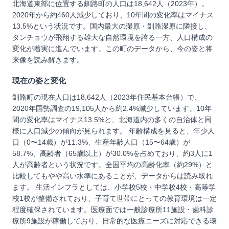
北海道東部に位置する釧路町の人口は18,642人（2023年）。
2020年から約460人減少しており、10年間の変化率はマイナス
13.5%という状況です。国内最大の湿原・釧路湿原に隣接し、
タンチョウが飛翔する雄大な自然環境を誇る一方、人口構成の
変化が着実に進んでいます。この町のデータから、今の姿と将
来像を読み解きます。
現在の姿と変化
釧路町の現在人口は18,642人（2023年住民基本台帳）で、
2020年国勢調査の19,105人から約2.4%減少しています。10年
間の変化率はマイナス13.5%と、北海道内の多くの自治体と同
様に人口減少の傾向が見られます。 年齢構成を見ると、年少人
口（0〜14歳）が11.3%、生産年齢人口（15〜64歳）が
58.7%、高齢者（65歳以上）が30.0%を占めており、約3人に1
人が高齢者という状況です。全国平均の高齢化率（約29%）と
比較してもやや高い水準にあることが、データからは読み取れ
ます。 生活インフラとしては、小学校5校・中学校4校・高等学
校1校が整備されており、子育て世帯にとっての教育環境は一定
程度確保されています。医療面では一般診療所11施設・歯科診
療所9施設が稼働しており、日常的な医療ニーズに対応できる環