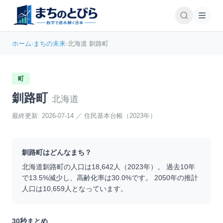
ホーム
›
まちの未来
›
北海道 釧路町
町
釧路町
北海道
最終更新:
2026-07-14
／
住民基本台帳（2023年）
釧路町
はどんなまち？
北海道
釧路町
の人口は
18,642
人（
2023
年）。 過去10年
で
13.5
%
減少
し、高齢化率は
30.0
%です。 2050年の推計
人口は
10,659
人となっています。
30秒まとめ