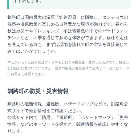
すすめします。
釧路町は国内最大の湿原「釧路湿原」に隣接し、タンチョウの
観察や湿原散策が楽しめる自然豊かな環境が魅力です。春から
秋はカヌーやトレッキング、冬は雪景色の中でのバードウォッ
チングなど、四季を通じて多彩な体験ができます。移住や定住
を考えている方も、まずは現地を訪れて町の空気を直接感じて
みてはいかがでしょうか。
本セクションは政府統計データをもとにAIが構造化・要約したものです。数値は
公的統計に基づいていますが、最新の情報は各自治体の公式サイトおよびデータ
出典元をご確認ください。
釧路町
の防災・災害情報
釧路町
の避難情報、避難所、ハザードマップなどは、
釧路町
公
式サイトで最新情報をご確認ください。
公式サイト内で「防災」「避難所」「ハザードマップ」「災害
情報」などのキーワードを探すと、関連情報を確認しやすくな
ります。