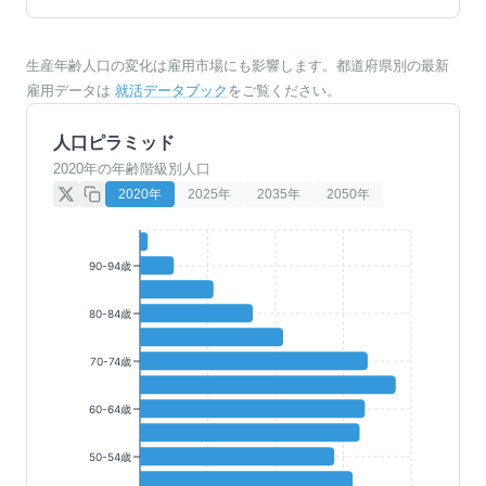
生産年齢人口の変化は雇用市場にも影響します。都道府県別の最新
雇用データは
就活データブック
をご覧ください。
人口ピラミッド
2020年の年齢階級別人口
2020
年
2025
年
2035
年
2050
年
90-94歳
80-84歳
70-74歳
60-64歳
50-54歳