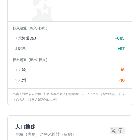
転入超過（転入−転出）
北海道(他)
+
665
1
関東
+
97
2
転出超過（転出−転入）
近畿
-16
1
九州
-10
2
出典：総務省統計局「住民基本台帳人口移動報告」（e-Stat）｜線の太さ・ドッ
トの大きさは転入超過数に比例
人口推移
実績（実線）と将来推計（破線）