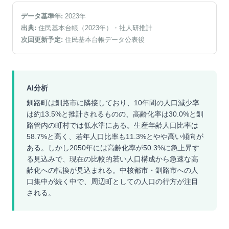
データ基準年:
2023
年
出典:
住民基本台帳（2023年）
・社人研推計
次回更新予定:
住民基本台帳データ公表後
AI分析
釧路町は釧路市に隣接しており、10年間の人口減少率
は約13.5%と推計されるものの、高齢化率は30.0%と釧
路管内の町村では低水準にある。生産年齢人口比率は
58.7%と高く、若年人口比率も11.3%とやや高い傾向が
ある。しかし2050年には高齢化率が50.3%に急上昇す
る見込みで、現在の比較的若い人口構成から急速な高
齢化への転換が見込まれる。中核都市・釧路市への人
口集中が続く中で、周辺町としての人口の行方が注目
される。