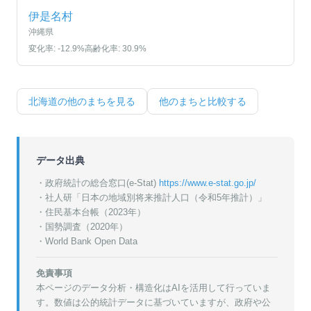
伊是名村
沖縄県
変化率:
-12.9
%
高齢化率:
30.9
%
北海道
の他のまちを見る
他のまちと比較する
データ出典
・政府統計の総合窓口(e-Stat)
https://www.e-stat.go.jp/
・
社人研「日本の地域別将来推計人口（令和5年推計）」
・
住民基本台帳（2023年）
・
国勢調査（2020年）
・World Bank Open Data
免責事項
本ページのデータ分析・構造化はAIを活用して行っていま
す。数値は公的統計データに基づいていますが、政府や公