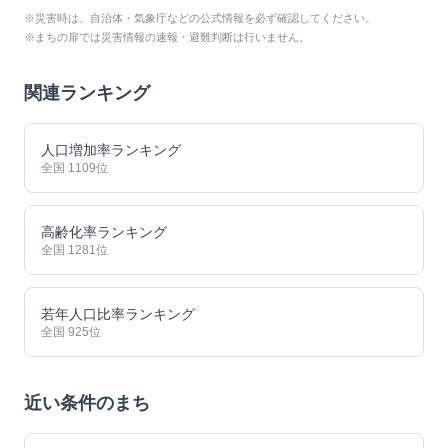
※災害時は、自治体・気象庁などの公式情報を必ず確認してください。
※まちの扉では災害情報の速報・避難判断は行いません。
関連ランキング
人口増加率ランキング
全国
1109
位
高齢化率ランキング
全国
1281
位
若年人口比率ランキング
全国
925
位
近い条件のまち