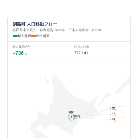
釧路町
人口移動フロー
住民基本台帳人口移動報告 2024年・日本人移動者（e-Stat）
転入超過
転出超過
転入超過合計
転入 / 転出
+
736
777
/
41
人
関東
人
+
97
釧路町
九州
人
-10
北海道(他)
+
665
近畿
人
-16