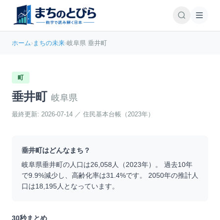
ホーム
›
まちの未来
›
岐阜県 垂井町
町
垂井町
岐阜県
最終更新:
2026-07-14
／
住民基本台帳（2023年）
垂井町
はどんなまち？
岐阜県
垂井町
の人口は
26,058
人（
2023
年）。 過去10年
で
9.9
%
減少
し、高齢化率は
31.4
%です。 2050年の推計人
口は
18,195
人となっています。
30秒まとめ