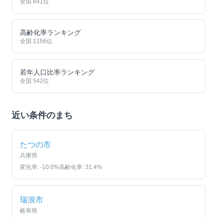
全国
841
位
高齢化率ランキング
全国
1156
位
若年人口比率ランキング
全国
542
位
近い条件のまち
たつの市
兵庫県
変化率:
-10.0
%
高齢化率:
31.4
%
瑞浪市
岐阜県