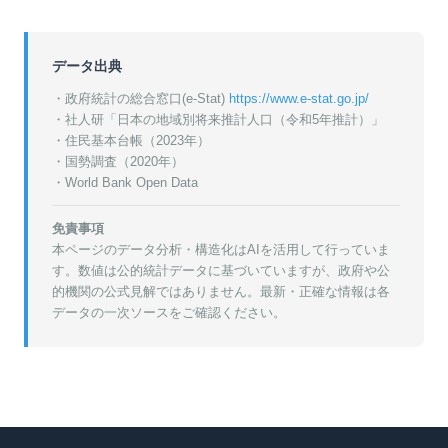
データ出典
・政府統計の総合窓口(e-Stat)
https://www.e-stat.go.jp/
・
社人研「日本の地域別将来推計人口（令和5年推計）」
・
住民基本台帳（2023年）
・
国勢調査（2020年）
・World Bank Open Data
免責事項
本ページのデータ分析・構造化はAIを活用して行っていま
す。数値は公的統計データに基づいていますが、政府や公
的機関の公式見解ではありません。最新・正確な情報は各
データの一次ソースをご確認ください。