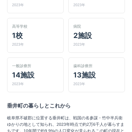
2023年
2023年
高等学校
病院
1校
2施設
2023年
2023年
一般診療所
歯科診療所
14施設
13施設
2023年
2023年
垂井町
の暮らしとこれから
岐阜県不破郡に位置する垂井町は、戦国の名参謀・竹中半兵衛
ゆかりの地として知られ、2023年時点で約2万6千人が暮らすま
ちです。10年間で約9.9%の人口変化が見られるこの町の現在と