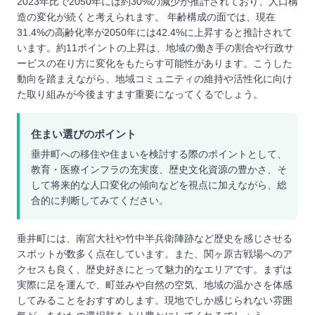
2023年比で2050年には約30%の減少が推計されており、人口構
造の変化が続くと考えられます。 年齢構成の面では、現在
31.4%の高齢化率が2050年には42.4%に上昇すると推計されて
います。約11ポイントの上昇は、地域の働き手の割合や行政サ
ービスの在り方に変化をもたらす可能性があります。こうした
動向を踏まえながら、地域コミュニティの維持や活性化に向け
た取り組みが今後ますます重要になってくるでしょう。
住まい選びのポイント
垂井町への移住や住まいを検討する際のポイントとして、
教育・医療インフラの充実度、歴史文化資源の豊かさ、そ
して将来的な人口変化の傾向などを視点に加えながら、総
合的に判断してみてください。
垂井町には、南宮大社や竹中半兵衛陣跡など歴史を感じさせる
スポットが数多く点在しています。また、関ヶ原古戦場へのア
クセスも良く、歴史好きにとって魅力的なエリアです。まずは
実際に足を運んで、町並みや自然の空気、地域の温かさを体感
してみることをおすすめします。現地でしか感じられない雰囲