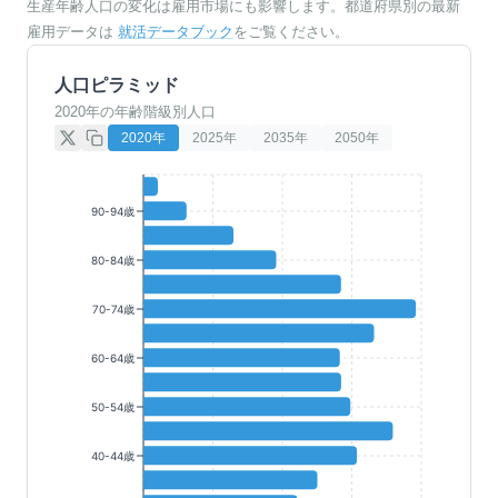
生産年齢人口の変化は雇用市場にも影響します。都道府県別の最新
雇用データは
就活データブック
をご覧ください。
人口ピラミッド
2020年の年齢階級別人口
2020
年
2025
年
2035
年
2050
年
90-94歳
80-84歳
70-74歳
60-64歳
50-54歳
40-44歳