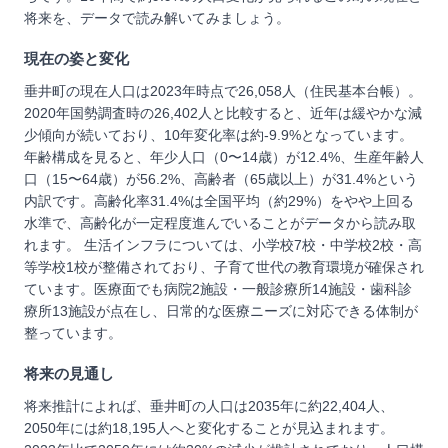
将来を、データで読み解いてみましょう。
現在の姿と変化
垂井町の現在人口は2023年時点で26,058人（住民基本台帳）。
2020年国勢調査時の26,402人と比較すると、近年は緩やかな減
少傾向が続いており、10年変化率は約-9.9%となっています。
年齢構成を見ると、年少人口（0〜14歳）が12.4%、生産年齢人
口（15〜64歳）が56.2%、高齢者（65歳以上）が31.4%という
内訳です。高齢化率31.4%は全国平均（約29%）をやや上回る
水準で、高齢化が一定程度進んでいることがデータから読み取
れます。 生活インフラについては、小学校7校・中学校2校・高
等学校1校が整備されており、子育て世代の教育環境が確保され
ています。医療面でも病院2施設・一般診療所14施設・歯科診
療所13施設が点在し、日常的な医療ニーズに対応できる体制が
整っています。
将来の見通し
将来推計によれば、垂井町の人口は2035年に約22,404人、
2050年には約18,195人へと変化することが見込まれます。