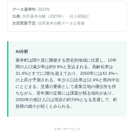
データ基準年:
2023
年
出典:
住民基本台帳（2023年）
・社人研推計
次回更新予定:
住民基本台帳データ公表後
AI分析
垂井町は関ケ原に隣接する歴史的地域に位置し、10年
間の人口減少率は約9.9%と見込まれる。高齢化率は
31.4%とすでに3割を超えており、2050年には42.4%へ
の上昇が予測される。年少人口比率は12.4%と県内中位
にとどまる。交通の要衝として産業立地の優位性を持
ちながら、若年層の定着には課題が残る傾向があり、
2050年の推計人口は現在の約70%となる見通しで、町
規模の縮小が続くとみられる。
スポンサーリンク