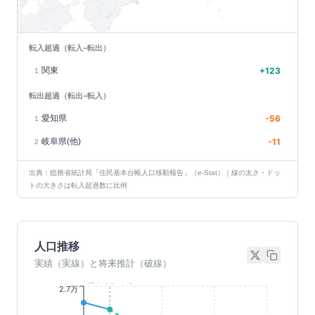
転入超過（転入−転出）
関東
+
123
1
転出超過（転出−転入）
愛知県
-56
1
岐阜県(他)
-11
2
出典：総務省統計局「住民基本台帳人口移動報告」（e-Stat）｜線の太さ・ドッ
トの大きさは転入超過数に比例
人口推移
実績（実線）と将来推計（破線）
基準年(2023)
2.7万