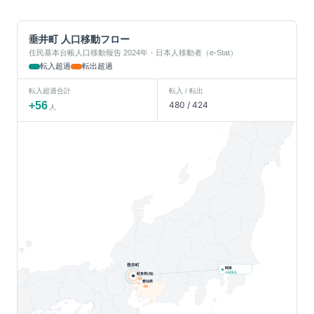
垂井町
人口移動フロー
住民基本台帳人口移動報告 2024年・日本人移動者（e-Stat）
転入超過
転出超過
転入超過合計
転入 / 転出
+
56
480
/
424
人
垂井町
関東
人
+
123
岐阜県(他)
-11
愛知県
-56