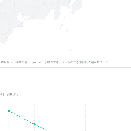
本台帳人口移動報告」（e-Stat）｜線の太さ・ドットの大きさは転入超過数に比例
推計（破線）
基準年(2023)