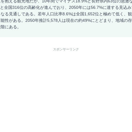
を抱える観光地だが、10年間でマイナス18.9%と長野県内63位の急激
%と全国316位の高齢化が進んでおり、2050年には56.7%に達する見
なる見通しである。若年人口比率8.6%は全国1,652位と極めて低く、
能性がある。2050年推計5,578人は現在の約49%にとどまり、地域の
段階にある。
スポンサーリンク