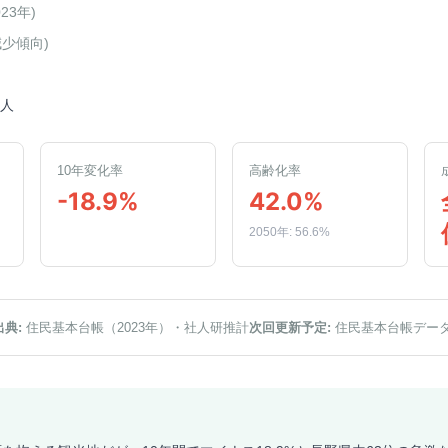
023年
)
減少傾向
)
8人
10年変化率
高齢化率
-18.9%
42.0%
2050年: 56.6%
出典:
住民基本台帳（2023年）
・社人研推計
次回更新予定:
住民基本台帳デー