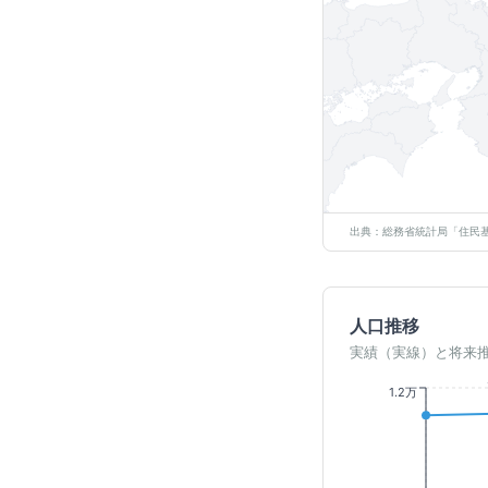
出典：総務省統計局「住民基
人口推移
実績（実線）と将来
1.2万