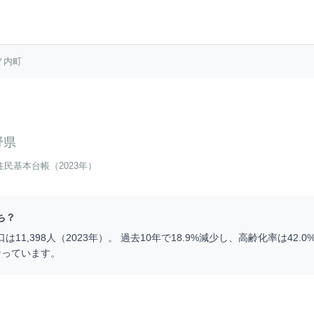
ノ内町
野県
住民基本台帳（2023年）
ち？
口は
11,398
人（
2023
年）。 過去10年で
18.9
%
減少
し、高齢化率は
42.0
なっています。