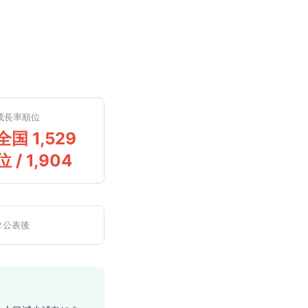
成長率順位
全国 1,529
位 / 1,904
タ公表後