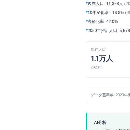
現在人口
:
11,398人
(
2
10年変化率
:
-18.9%
(
高齢化率
:
42.0%
2050年推計人口
:
5,57
現在人口
1.1万人
2023年
データ基準年:
2023
年
AI分析