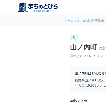
ホーム
›
まちの未来
›
長野県 山
町
山ノ内町
長
最終更新:
2026-07-14
／
山ノ内町
はどんなま
長野県
山ノ内町
の人
計人口は
5,578
人と
30秒まとめ