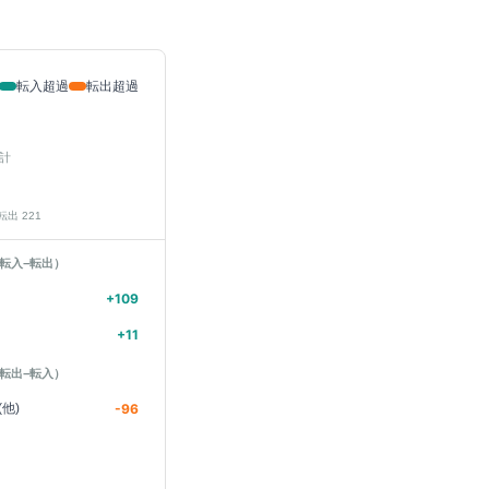
転入超過
転出超過
計
 転出
221
転入−転出）
+
109
+
11
転出−転入）
他)
-96