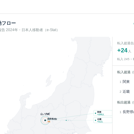
動フロー
 2024年・日本人移動者（e-Stat）
転入超過合
+
24
人
転入
245
−
転入超過（
関東
1
近畿
2
転出超過（
長野県(
1
関東
山ノ内町
+
109
人
長野県(他)
近畿
-96
+
11
人