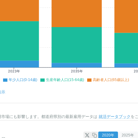
2023年
2035年
2
年少人口(0-14歳)
生産年齢人口(15-64歳)
高齢者人口(65歳以上)
表示
用市場にも影響します。都道府県別の最新雇用データは
就活データブック
を
2020
年
2025
年