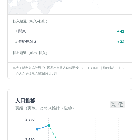
転入超過（転入−転出）
関東
+
42
1
長野県(他)
+
32
2
転出超過（転出−転入）
出典：総務省統計局「住民基本台帳人口移動報告」（e-Stat）｜線の太さ・ドッ
トの大きさは転入超過数に比例
人口推移
実績（実線）と将来推計（破線）
基準年(2023)
2,876
2,430