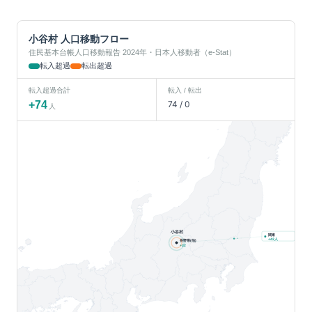
小谷村
人口移動フロー
住民基本台帳人口移動報告 2024年・日本人移動者（e-Stat）
転入超過
転出超過
転入超過合計
転入 / 転出
+
74
74
/
0
人
小谷村
関東
人
+
42
長野県(他)
+
32