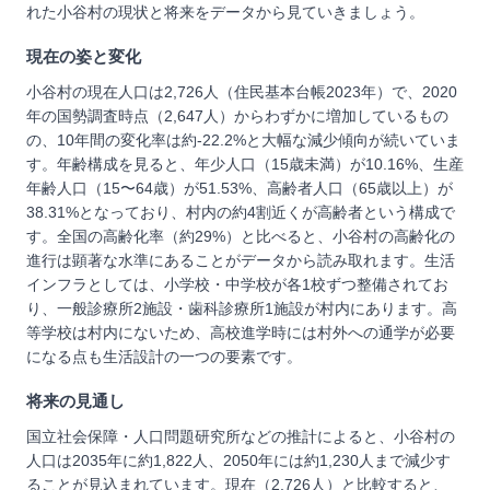
れた小谷村の現状と将来をデータから見ていきましょう。
現在の姿と変化
小谷村の現在人口は2,726人（住民基本台帳2023年）で、2020
年の国勢調査時点（2,647人）からわずかに増加しているもの
の、10年間の変化率は約-22.2%と大幅な減少傾向が続いていま
す。年齢構成を見ると、年少人口（15歳未満）が10.16%、生産
年齢人口（15〜64歳）が51.53%、高齢者人口（65歳以上）が
38.31%となっており、村内の約4割近くが高齢者という構成で
す。全国の高齢化率（約29%）と比べると、小谷村の高齢化の
進行は顕著な水準にあることがデータから読み取れます。生活
インフラとしては、小学校・中学校が各1校ずつ整備されてお
り、一般診療所2施設・歯科診療所1施設が村内にあります。高
等学校は村内にないため、高校進学時には村外への通学が必要
になる点も生活設計の一つの要素です。
将来の見通し
国立社会保障・人口問題研究所などの推計によると、小谷村の
人口は2035年に約1,822人、2050年には約1,230人まで減少す
ることが見込まれています。現在（2,726人）と比較すると、