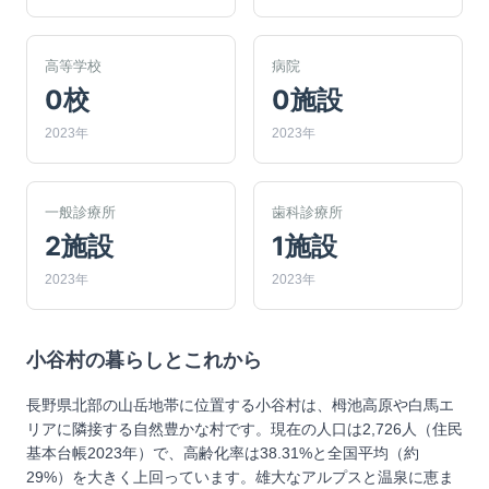
高等学校
病院
0校
0施設
2023年
2023年
一般診療所
歯科診療所
2施設
1施設
2023年
2023年
小谷村
の暮らしとこれから
長野県北部の山岳地帯に位置する小谷村は、栂池高原や白馬エ
リアに隣接する自然豊かな村です。現在の人口は2,726人（住民
基本台帳2023年）で、高齢化率は38.31%と全国平均（約
29%）を大きく上回っています。雄大なアルプスと温泉に恵ま