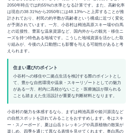
2050年時点では約55%の水準となる計算です。また、高齢化率
は現在の38.31%から2050年には48.13%へと上昇することが推
計されており、村民の約半数が高齢者という構成に近づく変化
が予測されています。一方、小谷村は栂池高原スキー場や白馬
との近接性、豊富な温泉資源など、国内外からの観光・移住ニ
ーズを持つ特色ある地域です。こうした地域資源を活かした取
り組みが、今後の人口動態にも影響を与える可能性があると考
えられます。
住まい選びのポイント
小谷村への移住や二拠点生活を検討する際のポイントとし
て、豊かな自然環境や温泉・スキーリゾートとしての魅力
がある一方、村内に高校がないこと・医療施設が限られる
ことも踏まえた生活設計が重要な判断材料となります。
小谷村の魅力を体感するなら、まずは栂池高原や姫川源流など
の自然スポットを訪れてみることをおすすめします。冬はスキ
ー・スノーボード、夏は山岳トレッキングや高原植物の散策が
楽しめ、四季を通じて異なる表情を見せてくれます。奥白馬の