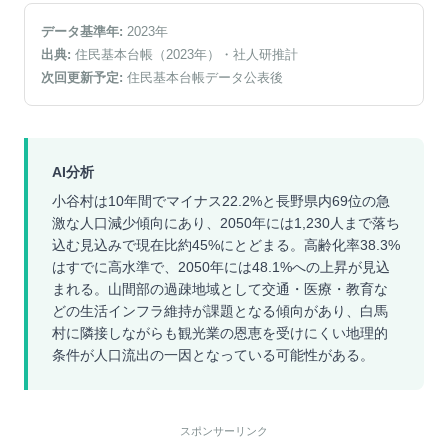
データ基準年:
2023
年
出典:
住民基本台帳（2023年）
・社人研推計
次回更新予定:
住民基本台帳データ公表後
AI分析
小谷村は10年間でマイナス22.2%と長野県内69位の急
激な人口減少傾向にあり、2050年には1,230人まで落ち
込む見込みで現在比約45%にとどまる。高齢化率38.3%
はすでに高水準で、2050年には48.1%への上昇が見込
まれる。山間部の過疎地域として交通・医療・教育な
どの生活インフラ維持が課題となる傾向があり、白馬
村に隣接しながらも観光業の恩恵を受けにくい地理的
条件が人口流出の一因となっている可能性がある。
スポンサーリンク