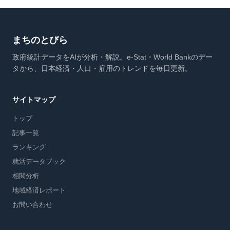
まちのとびら
政府統計データをAIが分析・解説。e-Stat・World Bankのデー
タから、日本経済・人口・雇用のトレンドを毎日更新。
サイトマップ
トップ
記事一覧
ランキング
就活データブック
相関分析
地域経済レポート
お問い合わせ