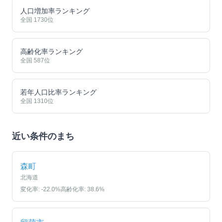
人口増加率ランキング
全国
1730
位
高齢化率ランキング
全国
587
位
若年人口比率ランキング
全国
1310
位
近い条件のまち
森町
北海道
変化率:
-22.0
%
高齢化率:
38.6
%