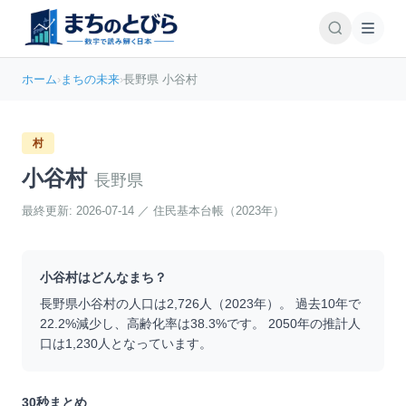
ホーム
›
まちの未来
›
長野県 小谷村
村
小谷村
長野県
最終更新:
2026-07-14
／
住民基本台帳（2023年）
小谷村
はどんなまち？
長野県
小谷村
の人口は
2,726
人（
2023
年）。 過去10年で
22.2
%
減少
し、高齢化率は
38.3
%です。 2050年の推計人
口は
1,230
人となっています。
30秒まとめ