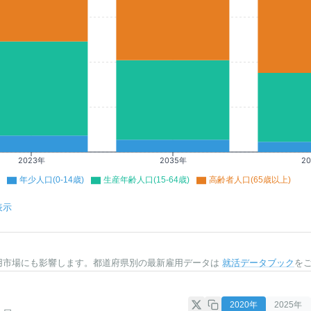
2023年
2035年
2
年少人口(0-14歳)
生産年齢人口(15-64歳)
高齢者人口(65歳以上)
表示
用市場にも影響します。都道府県別の最新雇用データは
就活データブック
を
2020
年
2025
年