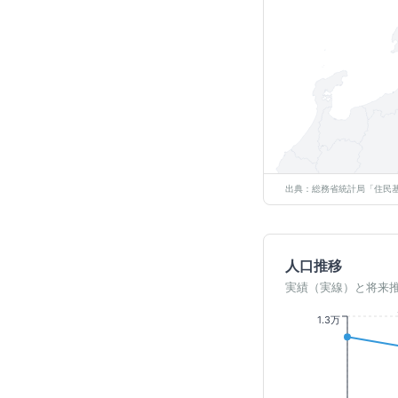
出典：総務省統計局「住民基
人口推移
実績（実線）と将来
1.3万