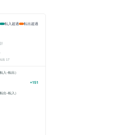
転入超過
転出超過
計
人
 転出
17
転入−転出）
+
151
転出−転入）