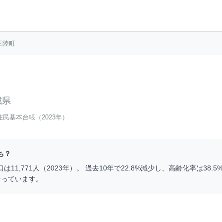
三陸町
城県
住民基本台帳（2023年）
ち？
口は
11,771
人（
2023
年）。 過去10年で
22.8
%
減少
し、高齢化率は
38.5
なっています。