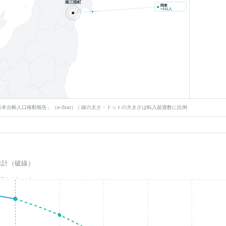
南三陸町
関東
+
151
人
本台帳人口移動報告」（e-Stat）｜線の太さ・ドットの大きさは転入超過数に比例
推計（破線）
基準年(2023)