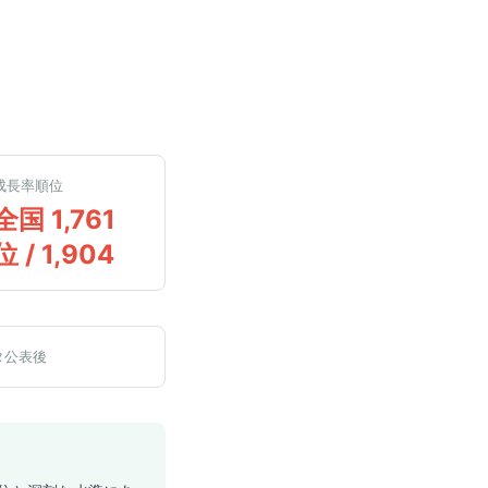
成長率順位
全国 1,761
位 / 1,904
タ公表後