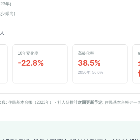
023年
)
減少傾向
)
5人
10年変化率
高齢化率
-22.8%
38.5%
2050年: 56.0%
出典:
住民基本台帳（2023年）
・社人研推計
次回更新予定:
住民基本台帳デー