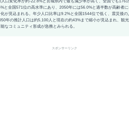
の人口変化率が約-22.8%と宮城県内で最も減少率が高く、全国でも176
5%と全国571位の高水準にあり、2050年には56.0%と過半数が高齢
化が見込まれる。年少人口比率は9.2%と全国1544位で低く、震災後
050年の推計人口は約5,100人と現在の約43%まで縮小が見込まれ、観
可能なコミュニティ形成が急務とみられる。
スポンサーリンク