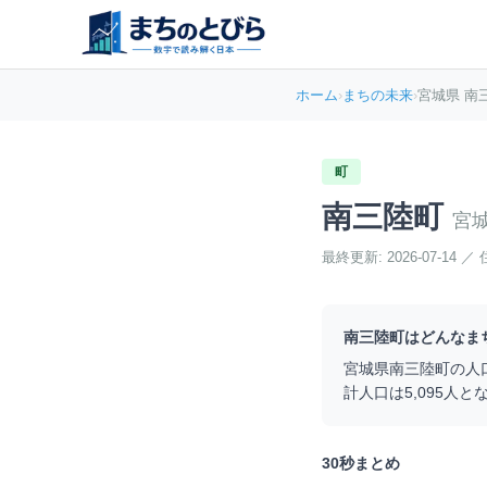
ホーム
›
まちの未来
›
宮城県 南
町
南三陸町
宮
最終更新:
2026-07-14
／
南三陸町
はどんなま
宮城県
南三陸町
の人
計人口は
5,095
人と
30秒まとめ