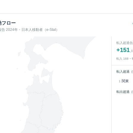
動フロー
 2024年・日本人移動者（e-Stat）
転入超過合
+
151
転入
168
−
転入超過（
関東
1
転出超過（