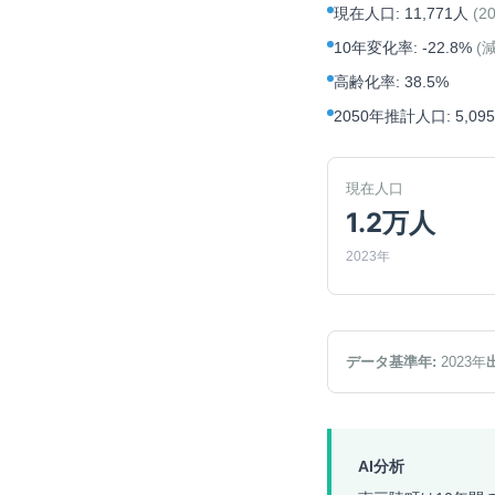
現在人口
:
11,771人
(
2
10年変化率
:
-22.8%
(
高齢化率
:
38.5%
2050年推計人口
:
5,09
現在人口
1.2万人
2023年
データ基準年:
2023
年
AI分析