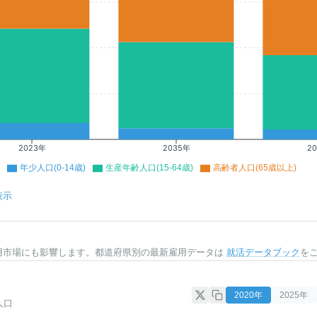
2023年
2035年
2
年少人口(0-14歳)
生産年齢人口(15-64歳)
高齢者人口(65歳以上)
表示
用市場にも影響します。都道府県別の最新雇用データは
就活データブック
を
2020
年
2025
年
人口