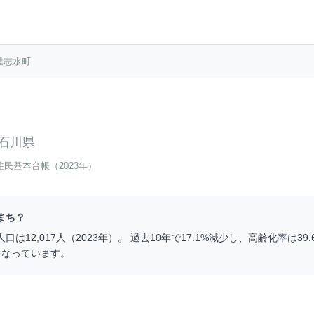
達志水町
石川県
住民基本台帳（2023年）
まち？
人口は
12,017
人（
2023
年）。 過去10年で
17.1
%
減少
し、高齢化率は
39.
となっています。