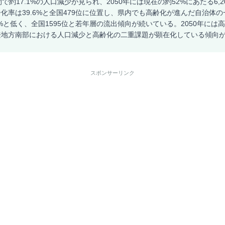
で約17.1%の人口減少が見られ、2050年には現在の約52%にあたる6,
化率は39.6%と全国479位に位置し、県内でも高齢化が進んだ自治体
%と低く、全国1595位と若年層の流出傾向が続いている。2050年には高
登地方南部における人口減少と高齢化の二重課題が顕在化している傾向
スポンサーリンク