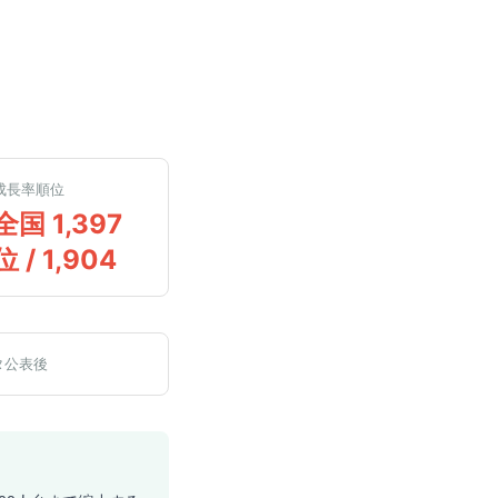
成長率順位
全国 1,397
位 / 1,904
タ公表後