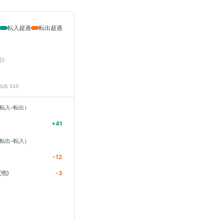
転入超過
転出超過
計
 転出
210
転入−転出）
+
41
転出−転入）
-12
他)
-3