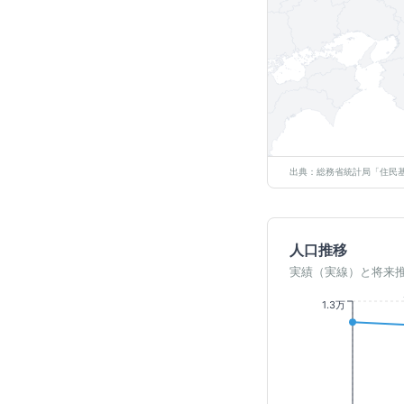
出典：総務省統計局「住民基
人口推移
実績（実線）と将来
1.3万