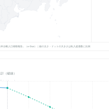
本台帳人口移動報告」（e-Stat）｜線の太さ・ドットの大きさは転入超過数に比例
推計（破線）
基準年(2023)