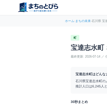
ホーム
›
まちの未来
›
石川県 宝
町
宝達志水町
最終更新:
2026-07-14
／
宝達志水町
はどんな
石川県
宝達志水町
の
推計人口は
6,245
人
30秒まとめ