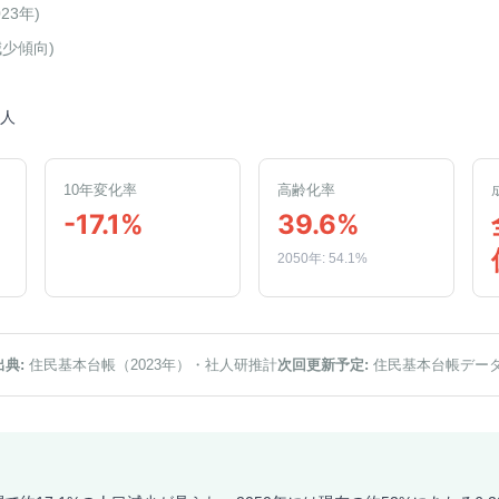
023年
)
減少傾向
)
5人
10年変化率
高齢化率
-17.1%
39.6%
2050年: 54.1%
出典:
住民基本台帳（2023年）
・社人研推計
次回更新予定:
住民基本台帳デー