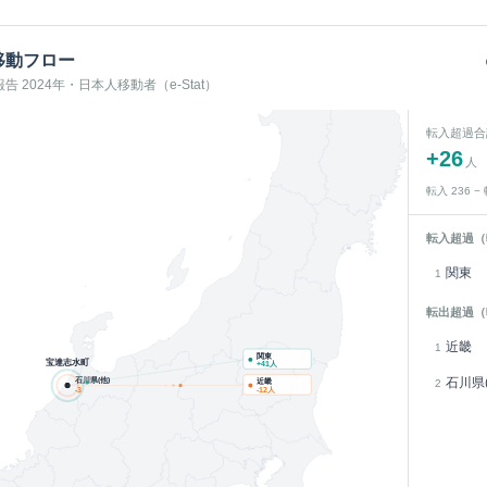
移動フロー
 2024年・日本人移動者（e-Stat）
転入超過合
+
26
人
転入
236
−
転入超過（
関東
1
転出超過（
近畿
1
関東
宝達志水町
+
41
人
石川県(他)
石川県(
近畿
2
-3
-12
人