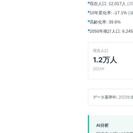
現在人口
:
12,017人
(
2
10年変化率
:
-17.1%
(
高齢化率
:
39.6%
2050年推計人口
:
6,24
現在人口
1.2万人
2023年
データ基準年:
2023
年
AI分析