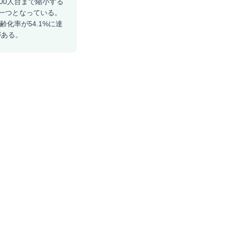
200人台まで縮小する
の一つとなっている。
齢化率が54.1%に達
がある。