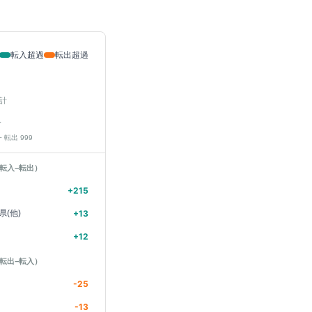
転入超過
転出超過
計
人
− 転出
999
転入−転出）
+
215
県(他)
+
13
+
12
転出−転入）
-25
-13