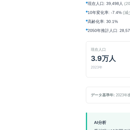
現在人口
:
39,498人
(
2
10年変化率
:
-7.4%
(
減
高齢化率
:
30.1%
2050年推計人口
:
28,5
現在人口
3.9万人
2023年
データ基準年:
2023
年
AI分析