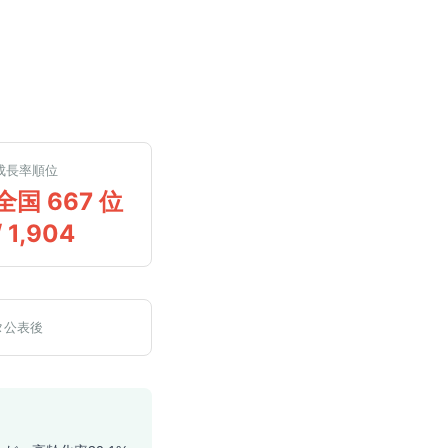
成長率順位
全国 667 位
/ 1,904
タ公表後