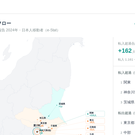
フロー
 2024年・日本人移動者（e-Stat）
転入超過合
+
162
転入
1,161
転入超過（
関東
1
神奈川
2
茨城県
3
茨城県
+
12
転出超過（
関東
+
215
人
埼玉県
東北
-2
東京都
1
-10
人
東京都
愛川町
千葉県
-25
北海道
-4
-12
人
神奈川県(他)
中部
2
+
13
九州