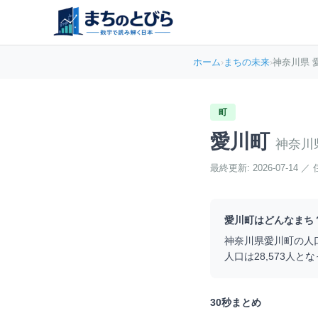
ホーム
›
まちの未来
›
神奈川県 
町
愛川町
神奈川
最終更新:
2026-07-14
／
愛川町
はどんなまち
神奈川県
愛川町
の人
人口は
28,573
人とな
30秒まとめ