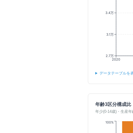
3.4万
3.1万
2.7万
2020
データテーブルを
年齢3区分構成比
年少(0-14歳)・生産年
100%