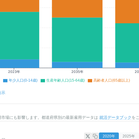
2023年
2035年
2
年少人口(0-14歳)
生産年齢人口(15-64歳)
高齢者人口(65歳以上)
表示
用市場にも影響します。都道府県別の最新雇用データは
就活データブック
を
2020
年
2025
年