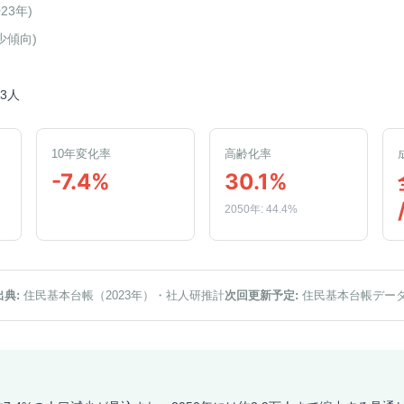
023年
)
少傾向
)
73人
10年変化率
高齢化率
-7.4%
30.1%
2050年: 44.4%
出典:
住民基本台帳（2023年）
・社人研推計
次回更新予定:
住民基本台帳デー