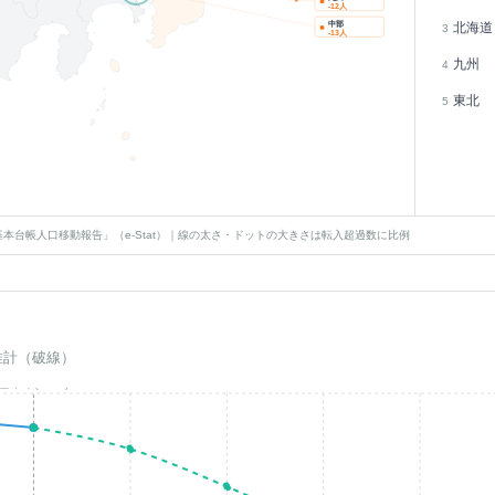
-12
人
中部
北海道
3
-13
人
九州
4
東北
5
本台帳人口移動報告」（e-Stat）｜線の太さ・ドットの大きさは転入超過数に比例
推計（破線）
基準年(2023)