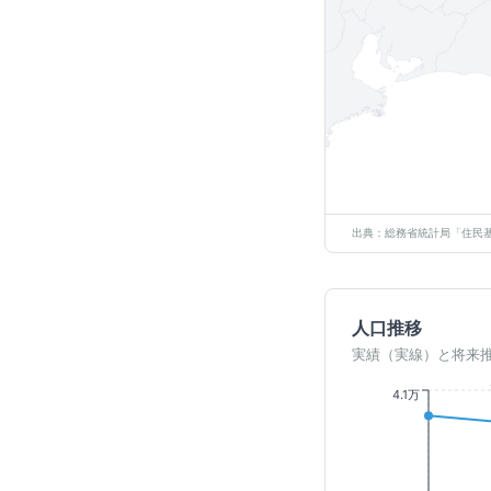
出典：総務省統計局「住民基
人口推移
実績（実線）と将来
4.1万