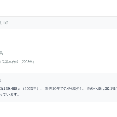
愛川町
県
住民基本台帳（2023年）
？
口は
39,498
人（
2023
年）。 過去10年で
7.4
%
減少
し、高齢化率は
30.1
%
っています。