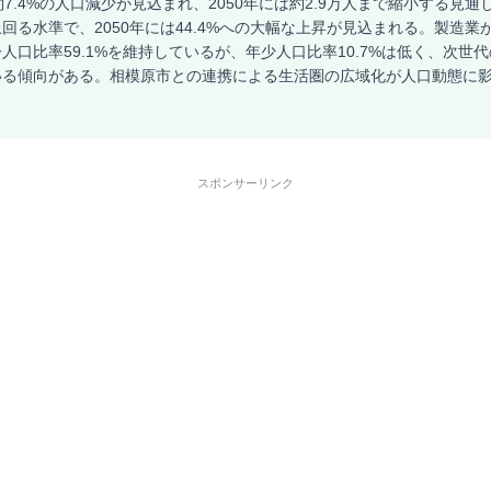
7.4%の人口減少が見込まれ、2050年には約2.9万人まで縮小する見通し
回る水準で、2050年には44.4%への大幅な上昇が見込まれる。製造業
人口比率59.1%を維持しているが、年少人口比率10.7%は低く、次世
いる傾向がある。相模原市との連携による生活圏の広域化が人口動態に
スポンサーリンク