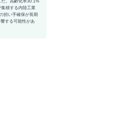
だ。高齢化率30.1%
が集積する内陸工業
代の担い手確保が長期
影響する可能性があ