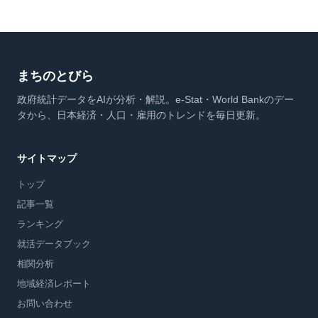
まちのとびら
政府統計データをAIが分析・解説。e-Stat・World Bankのデー
タから、日本経済・人口・雇用のトレンドを毎日更新。
サイトマップ
トップ
記事一覧
ランキング
就活データブック
相関分析
地域経済レポート
お問い合わせ