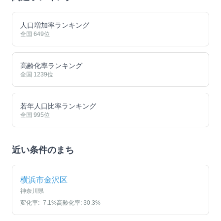
人口増加率ランキング
全国
649
位
高齢化率ランキング
全国
1239
位
若年人口比率ランキング
全国
995
位
近い条件のまち
横浜市金沢区
神奈川県
変化率:
-7.1
%
高齢化率:
30.3
%