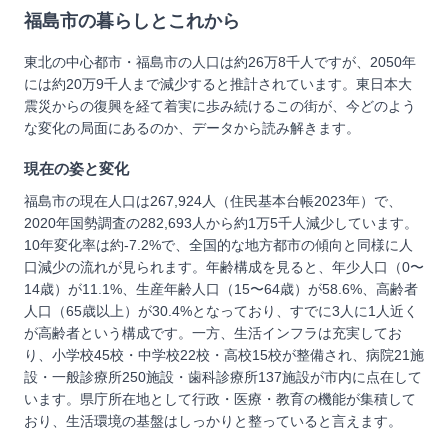
福島市
の暮らしとこれから
東北の中心都市・福島市の人口は約26万8千人ですが、2050年
には約20万9千人まで減少すると推計されています。東日本大
震災からの復興を経て着実に歩み続けるこの街が、今どのよう
な変化の局面にあるのか、データから読み解きます。
現在の姿と変化
福島市の現在人口は267,924人（住民基本台帳2023年）で、
2020年国勢調査の282,693人から約1万5千人減少しています。
10年変化率は約-7.2%で、全国的な地方都市の傾向と同様に人
口減少の流れが見られます。年齢構成を見ると、年少人口（0〜
14歳）が11.1%、生産年齢人口（15〜64歳）が58.6%、高齢者
人口（65歳以上）が30.4%となっており、すでに3人に1人近く
が高齢者という構成です。一方、生活インフラは充実してお
り、小学校45校・中学校22校・高校15校が整備され、病院21施
設・一般診療所250施設・歯科診療所137施設が市内に点在して
います。県庁所在地として行政・医療・教育の機能が集積して
おり、生活環境の基盤はしっかりと整っていると言えます。