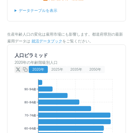
データテーブルを表示
生産年齢人口の変化は雇用市場にも影響します。都道府県別の最新
雇用データは
就活データブック
をご覧ください。
人口ピラミッド
2020年の年齢階級別人口
2020
年
2025
年
2035
年
2050
年
90-94歳
80-84歳
70-74歳
60-64歳