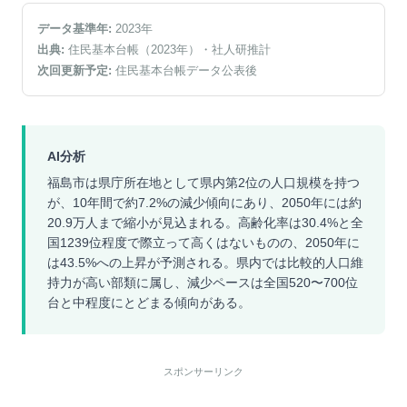
データ基準年:
2023
年
出典:
住民基本台帳（2023年）
・社人研推計
次回更新予定:
住民基本台帳データ公表後
AI分析
福島市は県庁所在地として県内第2位の人口規模を持つ
が、10年間で約7.2%の減少傾向にあり、2050年には約
20.9万人まで縮小が見込まれる。高齢化率は30.4%と全
国1239位程度で際立って高くはないものの、2050年に
は43.5%への上昇が予測される。県内では比較的人口維
持力が高い部類に属し、減少ペースは全国520〜700位
台と中程度にとどまる傾向がある。
スポンサーリンク