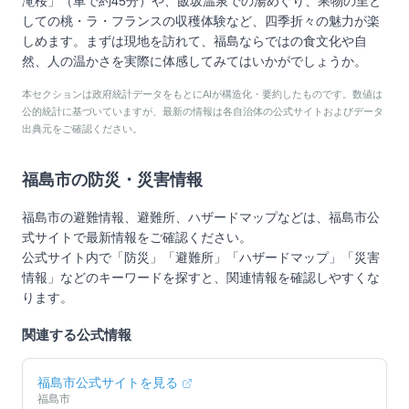
滝桜」（車で約45分）や、飯坂温泉での湯めぐり、果物の里と
しての桃・ラ・フランスの収穫体験など、四季折々の魅力が楽
しめます。まずは現地を訪れて、福島ならではの食文化や自
然、人の温かさを実際に体感してみてはいかがでしょうか。
本セクションは政府統計データをもとにAIが構造化・要約したものです。数値は
公的統計に基づいていますが、最新の情報は各自治体の公式サイトおよびデータ
出典元をご確認ください。
福島市
の防災・災害情報
福島市
の避難情報、避難所、ハザードマップなどは、
福島市
公
式サイトで最新情報をご確認ください。
公式サイト内で「防災」「避難所」「ハザードマップ」「災害
情報」などのキーワードを探すと、関連情報を確認しやすくな
ります。
関連する公式情報
福島市
公式サイトを見る
福島市