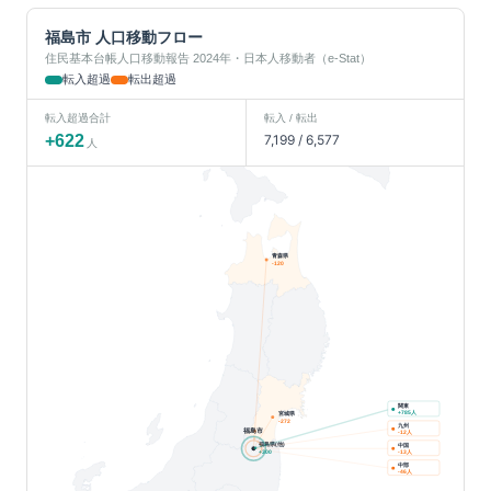
福島市
人口移動フロー
住民基本台帳人口移動報告 2024年・日本人移動者（e-Stat）
転入超過
転出超過
転入超過合計
転入 / 転出
+
622
7,199
/
6,577
人
青森県
-120
関東
人
宮城県
+
785
-272
九州
福島市
人
-12
福島県(他)
中国
人
+
300
-13
中部
人
-46