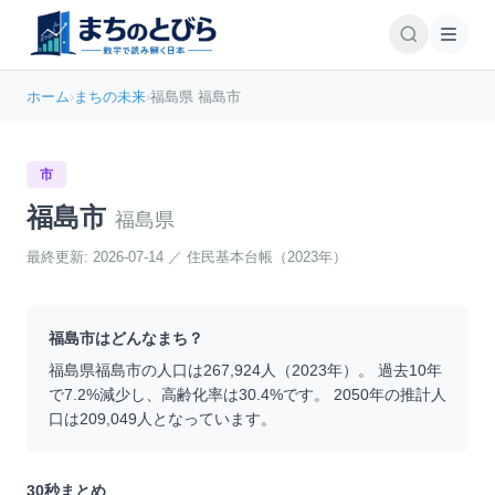
ホーム
›
まちの未来
›
福島県 福島市
市
福島市
福島県
最終更新:
2026-07-14
／
住民基本台帳（2023年）
福島市
はどんなまち？
福島県
福島市
の人口は
267,924
人（
2023
年）。 過去10年
で
7.2
%
減少
し、高齢化率は
30.4
%です。 2050年の推計人
口は
209,049
人となっています。
30秒まとめ