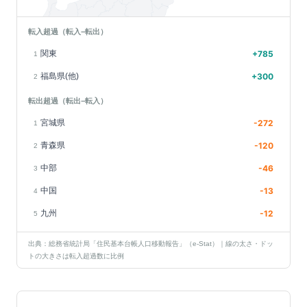
転入超過（転入−転出）
関東
+
785
1
福島県(他)
+
300
2
転出超過（転出−転入）
宮城県
-272
1
青森県
-120
2
中部
-46
3
中国
-13
4
九州
-12
5
出典：総務省統計局「住民基本台帳人口移動報告」（e-Stat）｜線の太さ・ドッ
トの大きさは転入超過数に比例