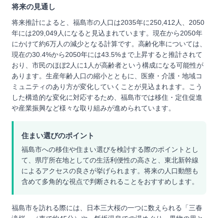
将来の見通し
将来推計によると、福島市の人口は2035年に250,412人、2050
年には209,049人になると見込まれています。現在から2050年
にかけて約6万人の減少となる計算です。高齢化率については、
現在の30.4%から2050年には43.5%まで上昇すると推計されて
おり、市民のほぼ2人に1人が高齢者という構成になる可能性が
あります。生産年齢人口の縮小とともに、医療・介護・地域コ
ミュニティのあり方が変化していくことが見込まれます。こう
した構造的な変化に対応するため、福島市では移住・定住促進
や産業振興など様々な取り組みが進められています。
住まい選びのポイント
福島市への移住や住まい選びを検討する際のポイントとし
て、県庁所在地としての生活利便性の高さと、東北新幹線
によるアクセスの良さが挙げられます。将来の人口動態も
含めて多角的な視点で判断されることをおすすめします。
福島市を訪れる際には、日本三大桜の一つに数えられる「三春