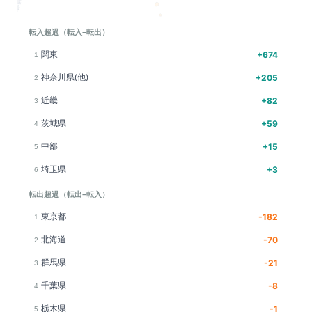
転入超過（転入−転出）
関東
+
674
1
神奈川県(他)
+
205
2
近畿
+
82
3
茨城県
+
59
4
中部
+
15
5
埼玉県
+
3
6
転出超過（転出−転入）
東京都
-182
1
北海道
-70
2
群馬県
-21
3
千葉県
-8
4
栃木県
-1
5