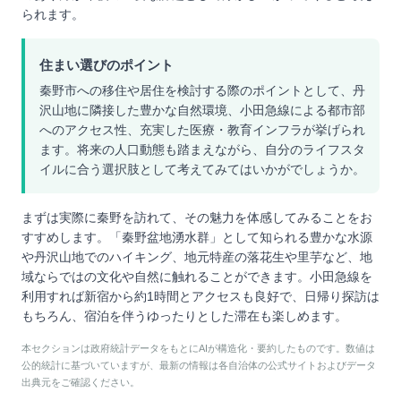
られます。
住まい選びのポイント
秦野市への移住や居住を検討する際のポイントとして、丹
沢山地に隣接した豊かな自然環境、小田急線による都市部
へのアクセス性、充実した医療・教育インフラが挙げられ
ます。将来の人口動態も踏まえながら、自分のライフスタ
イルに合う選択肢として考えてみてはいかがでしょうか。
まずは実際に秦野を訪れて、その魅力を体感してみることをお
すすめします。「秦野盆地湧水群」として知られる豊かな水源
や丹沢山地でのハイキング、地元特産の落花生や里芋など、地
域ならではの文化や自然に触れることができます。小田急線を
利用すれば新宿から約1時間とアクセスも良好で、日帰り探訪は
もちろん、宿泊を伴うゆったりとした滞在も楽しめます。
本セクションは政府統計データをもとにAIが構造化・要約したものです。数値は
公的統計に基づいていますが、最新の情報は各自治体の公式サイトおよびデータ
出典元をご確認ください。