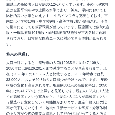
歳以上の高齢者人口が約30.12%となっています。高齢化率30%
超は全国平均をやや上回る水準であり、神奈川県内においても
比較的高い水準といえます。 生活インフラは充実しており、市
内には小学校13校・中学校9校・高等学校3校が整備され、子育
て世帯にとっても教育環境が整っています。医療面では病院8施
設・一般診療所101施設・歯科診療所78施設が市内各所に配置
されており、日常的な医療ニーズに対応できる体制が見られま
す。
将来の見通し
人口推計によると、秦野市の人口は2035年に約147,109人、
2050年には約126,201人まで減少することが見込まれます。現
在（2023年）の159,257人と比較すると、2050年時点では約
33,000人、およそ20.8%の人口減少が予測されています。 年齢
構成の変化も注目されます。現在約30.1%の高齢化率は、2050
年には約41.75%まで上昇する見通しです。現在の「3人に1人近
くが高齢者」という状況から、「約2.4人に1人が高齢者」とい
う構造へと変化していく可能性があります。生産年齢人口の比
率が低下していく中で、地域の生活サービスや医療・介護体制
のあり方が今後の重要な課題として浮かび上がってくると考え