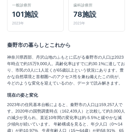
一般診療所
歯科診療所
101施設
78施設
2023年
2023年
秦野市
の暮らしとこれから
神奈川県西部、丹沢山地のふもとに広がる秦野市の人口は2023
年時点で約15万9,000人。高齢化率はすでに約30.1%に達してお
り、市民の3人に1人近くが65歳以上という状況にあります。豊
かな自然環境と首都圏へのアクセス性を兼ね備えたこの街が、
今どのような変化を迎えているのか、データで読み解きます。
現在の姿と変化
2023年の住民基本台帳によると、秦野市の人口は159,257人で
す。2020年の国勢調査時点（162,439人）と比較して約3,000人
の減少が見られ、直近10年間の変化率は約-5.5%と緩やかな減
少傾向が続いています。 年齢構成を見ると、年少人口（0〜14
歳）が約10.97%、生産年齢人口（15〜64歳）が約58.91%、65