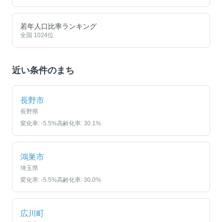
若年人口比率ランキング
全国
1024
位
近い条件のまち
長野市
長野県
変化率:
-5.5
%
高齢化率:
30.1
%
鴻巣市
埼玉県
変化率:
-5.5
%
高齢化率:
30.0
%
広川町