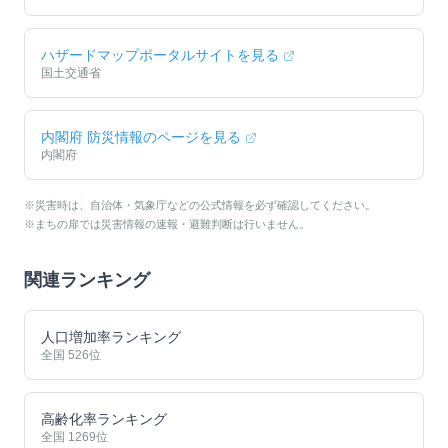
ハザードマップポータルサイトを見る
国土交通省
内閣府 防災情報のページを見る
内閣府
※災害時は、自治体・気象庁などの公式情報を必ず確認してください。
※まちの扉では災害情報の速報・避難判断は行いません。
関連ランキング
人口増加率ランキング
全国
526
位
高齢化率ランキング
全国
1269
位