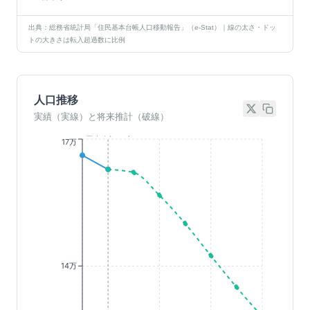
出典：総務省統計局「住民基本台帳人口移動報告」（e-Stat）｜線の太さ・ドッ
トの大きさは転入超過数に比例
人口推移
実績（実線）と将来推計（破線）
基準年(2023)
17万
14万