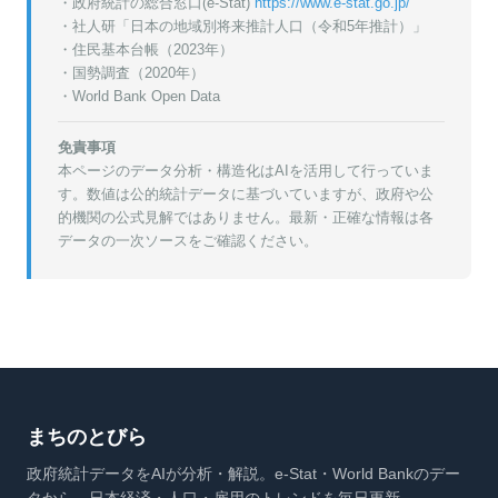
・政府統計の総合窓口(e-Stat)
https://www.e-stat.go.jp/
・
社人研「日本の地域別将来推計人口（令和5年推計）」
・
住民基本台帳（2023年）
・
国勢調査（2020年）
・World Bank Open Data
免責事項
本ページのデータ分析・構造化はAIを活用して行っていま
す。数値は公的統計データに基づいていますが、政府や公
的機関の公式見解ではありません。最新・正確な情報は各
データの一次ソースをご確認ください。
まちのとびら
政府統計データをAIが分析・解説。e-Stat・World Bankのデー