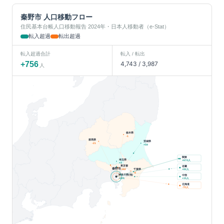
秦野市
人口移動フロー
住民基本台帳人口移動報告 2024年・日本人移動者（e-Stat）
転入超過
転出超過
転入超過合計
転入 / 転出
+
756
4,743
/
3,987
人
栃木県
-1
群馬県
茨城県
-21
+
59
関東
埼玉県
人
+
674
+
3
東京都
近畿
秦野市
千葉県
人
-182
+
82
-8
神奈川県(他)
中部
人
+
205
+
15
北海道
人
-70