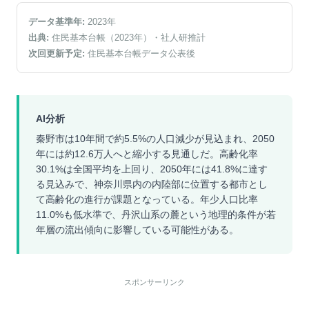
データ基準年:
2023
年
出典:
住民基本台帳（2023年）
・社人研推計
次回更新予定:
住民基本台帳データ公表後
AI分析
秦野市は10年間で約5.5%の人口減少が見込まれ、2050
年には約12.6万人へと縮小する見通しだ。高齢化率
30.1%は全国平均を上回り、2050年には41.8%に達す
る見込みで、神奈川県内の内陸部に位置する都市とし
て高齢化の進行が課題となっている。年少人口比率
11.0%も低水準で、丹沢山系の麓という地理的条件が若
年層の流出傾向に影響している可能性がある。
スポンサーリンク