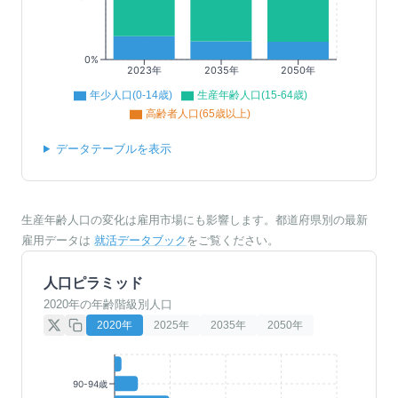
0%
2023年
2035年
2050年
年少人口(0-14歳)
生産年齢人口(15-64歳)
高齢者人口(65歳以上)
データテーブルを表示
生産年齢人口の変化は雇用市場にも影響します。都道府県別の最新
雇用データは
就活データブック
をご覧ください。
人口ピラミッド
2020年の年齢階級別人口
2020
年
2025
年
2035
年
2050
年
90-94歳