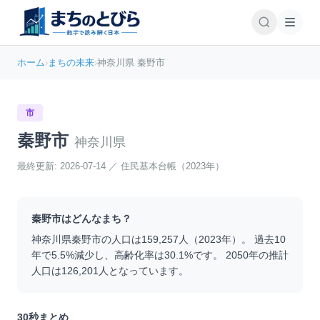
ホーム
›
まちの未来
›
神奈川県 秦野市
市
秦野市
神奈川県
最終更新:
2026-07-14
／
住民基本台帳（2023年）
秦野市
はどんなまち？
神奈川県
秦野市
の人口は
159,257
人（
2023
年）。 過去10
年で
5.5
%
減少
し、高齢化率は
30.1
%です。 2050年の推計
人口は
126,201
人となっています。
30秒まとめ