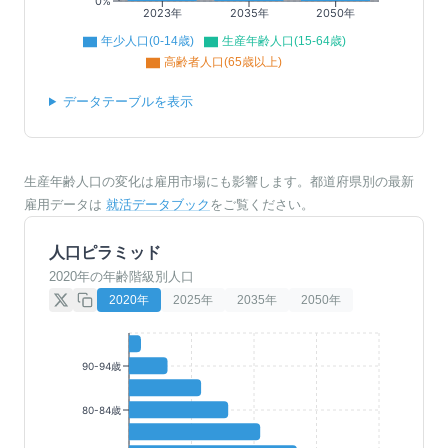
0%
2023年
2035年
2050年
年少人口(0-14歳)
生産年齢人口(15-64歳)
高齢者人口(65歳以上)
データテーブルを表示
生産年齢人口の変化は雇用市場にも影響します。都道府県別の最新
雇用データは
就活データブック
をご覧ください。
人口ピラミッド
2020年の年齢階級別人口
2020
年
2025
年
2035
年
2050
年
90-94歳
80-84歳