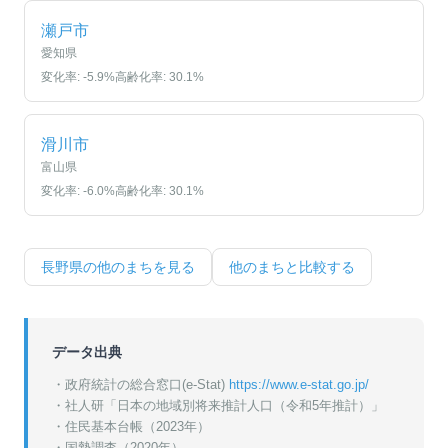
瀬戸市
愛知県
変化率:
-5.9
%
高齢化率:
30.1
%
滑川市
富山県
変化率:
-6.0
%
高齢化率:
30.1
%
長野県
の他のまちを見る
他のまちと比較する
データ出典
・政府統計の総合窓口(e-Stat)
https://www.e-stat.go.jp/
・
社人研「日本の地域別将来推計人口（令和5年推計）」
・
住民基本台帳（2023年）
・
国勢調査（2020年）