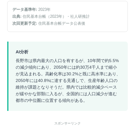
データ基準年:
2023
年
出典:
住民基本台帳（2023年）
・社人研推計
次回更新予定:
住民基本台帳データ公表後
AI分析
長野市は県内最大の人口を有するが、10年間で約5.5%
の減少傾向にあり、2050年には約30万4千人まで縮小
が見込まれる。高齢化率は30.2%と既に高水準にあり、
2050年には40.8%に達する見通しで、生産年齢人口の
維持が課題となりそうだ。県内では比較的減少ペース
が緩やかな部類に入るが、全国的には人口減少が進む
都市の中位圏に位置する傾向がある。
スポンサーリンク