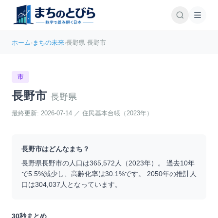
ホーム
›
まちの未来
›
長野県 長野市
市
長野市
長野県
最終更新:
2026-07-14
／
住民基本台帳（2023年）
長野市
はどんなまち？
長野県
長野市
の人口は
365,572
人（
2023
年）。 過去10年
で
5.5
%
減少
し、高齢化率は
30.1
%です。 2050年の推計人
口は
304,037
人となっています。
30秒まとめ