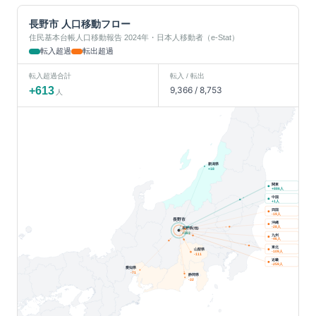
長野市
人口移動フロー
住民基本台帳人口移動報告 2024年・日本人移動者（e-Stat）
転入超過
転出超過
転入超過合計
転入 / 転出
+
613
9,366
/
8,753
人
新潟県
+
18
関東
人
+
886
中国
人
+
1
四国
人
-19
長野市
沖縄
人
-28
長野県(他)
+
383
九州
人
-46
東北
山梨県
人
-109
-111
近畿
人
-259
愛知県
-71
静岡県
-32