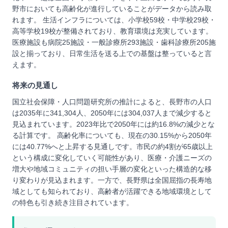
野市においても高齢化が進行していることがデータから読み取
れます。 生活インフラについては、小学校59校・中学校29校・
高等学校19校が整備されており、教育環境は充実しています。
医療施設も病院25施設・一般診療所293施設・歯科診療所205施
設と揃っており、日常生活を送る上での基盤は整っていると言
えます。
将来の見通し
国立社会保障・人口問題研究所の推計によると、長野市の人口
は2035年に341,304人、2050年には304,037人まで減少すると
見込まれています。2023年比で2050年には約16.8%の減少とな
る計算です。 高齢化率についても、現在の30.15%から2050年
には40.77%へと上昇する見通しです。市民の約4割が65歳以上
という構成に変化していく可能性があり、医療・介護ニーズの
増大や地域コミュニティの担い手層の変化といった構造的な移
り変わりが見込まれます。一方で、長野県は全国屈指の長寿地
域としても知られており、高齢者が活躍できる地域環境として
の特色も引き続き注目されています。