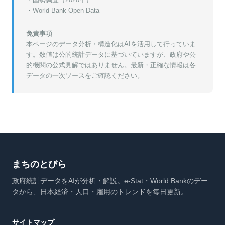
・World Bank Open Data
免責事項
本ページのデータ分析・構造化はAIを活用して行っていま
す。数値は公的統計データに基づいていますが、政府や公
的機関の公式見解ではありません。最新・正確な情報は各
データの一次ソースをご確認ください。
まちのとびら
政府統計データをAIが分析・解説。e-Stat・World Bankのデー
タから、日本経済・人口・雇用のトレンドを毎日更新。
サイトマップ