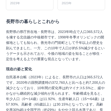
2023年
2023年
長野市
の暮らしとこれから
長野県の県庁所在地・長野市は、2023年時点で人口365,572人
を擁する北信越の中核都市です。1998年冬季オリンピックの開
催地としても知られ、善光寺の門前町として千年以上の歴史を
刻んできました。一方、この10年で人口が約5.5%減少するとい
うデータも示されており、今後の地域の姿を知ることが移住・
定住を考える上での重要な視点となっています。
現在の姿と変化
住民基本台帳（2023年）によると、長野市の人口は365,572人
です。2020年の国勢調査時の372,760人と比べると約7,200人の
減少となっており、10年間の変化率は約マイナス5.5%と、緩や
かながら継続的な減少傾向が見られます。 年齢構成を見ると、
年少人口（0〜14歳）は11.92%、生産年齢人口（15〜64歳）は
57.93%、高齢者（65歳以上）は30.15%となっています。高齢
化率30%超は全国平均（約29%）をやや上回る水準であり、長