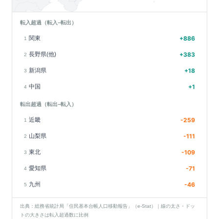
転入超過（転入−転出）
関東
+
886
1
長野県(他)
+
383
2
新潟県
+
18
3
中国
+
1
4
転出超過（転出−転入）
近畿
-259
1
山梨県
-111
2
東北
-109
3
愛知県
-71
4
九州
-46
5
出典：総務省統計局「住民基本台帳人口移動報告」（e-Stat）｜線の太さ・ドッ
トの大きさは転入超過数に比例