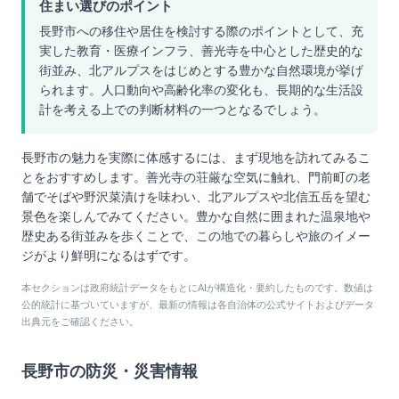
住まい選びのポイント
長野市への移住や居住を検討する際のポイントとして、充
実した教育・医療インフラ、善光寺を中心とした歴史的な
街並み、北アルプスをはじめとする豊かな自然環境が挙げ
られます。人口動向や高齢化率の変化も、長期的な生活設
計を考える上での判断材料の一つとなるでしょう。
長野市の魅力を実際に体感するには、まず現地を訪れてみるこ
とをおすすめします。善光寺の荘厳な空気に触れ、門前町の老
舗でそばや野沢菜漬けを味わい、北アルプスや北信五岳を望む
景色を楽しんでみてください。豊かな自然に囲まれた温泉地や
歴史ある街並みを歩くことで、この地での暮らしや旅のイメー
ジがより鮮明になるはずです。
本セクションは政府統計データをもとにAIが構造化・要約したものです。数値は
公的統計に基づいていますが、最新の情報は各自治体の公式サイトおよびデータ
出典元をご確認ください。
長野市
の防災・災害情報