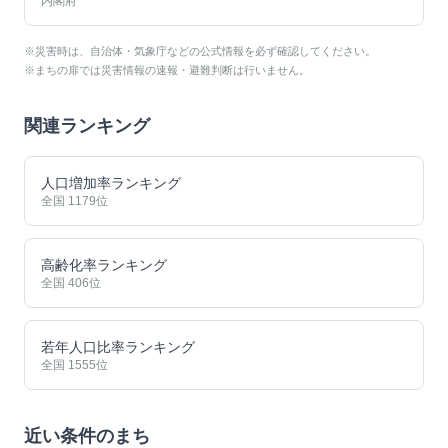
内閣府
※災害時は、自治体・気象庁などの公式情報を必ず確認してください。
※まちの扉では災害情報の速報・避難判断は行いません。
関連ランキング
人口増加率ランキング
全国
1179
位
高齢化率ランキング
全国
406
位
若年人口比率ランキング
全国
1555
位
近い条件のまち