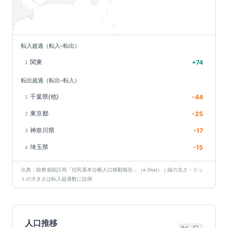
転入超過（転入−転出）
関東
+
74
1
転出超過（転出−転入）
千葉県(他)
-44
1
東京都
-25
2
神奈川県
-17
3
埼玉県
-15
4
出典：総務省統計局「住民基本台帳人口移動報告」（e-Stat）｜線の太さ・ドッ
トの大きさは転入超過数に比例
人口推移