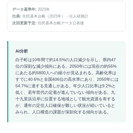
データ基準年:
2023
年
出典:
住民基本台帳（2023年）
・社人研推計
次回更新予定:
住民基本台帳データ公表後
AI分析
白子町は10年間で約14.5%の人口減少を示し、県内47
位の深刻な減少傾向にある。2050年には現在の約55%
にあたる約5800人への縮小が見込まれる。高齢化率は
すでに40.6%と全国406位の高水準にあり、2050年には
54.7%に達する見通しがある。年少人口比率は9.2%と
低く、若年世代の定着が進んでいない傾向がある。九
十九里浜沿岸に位置する地域として観光資源を有する
が、通年の定住人口確保が難しい状況が続いていると
みられ、人口構造の課題が深刻化する傾向がある。