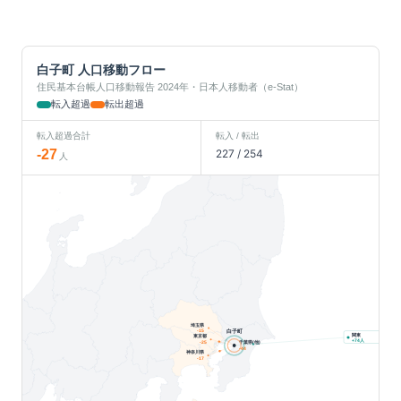
白子町
人口移動フロー
住民基本台帳人口移動報告 2024年・日本人移動者（e-Stat）
転入超過
転出超過
転入超過合計
転入 / 転出
-27
227
/
254
人
埼玉県
白子町
-15
関東
東京都
人
+
74
千葉県(他)
-25
-44
神奈川県
-17