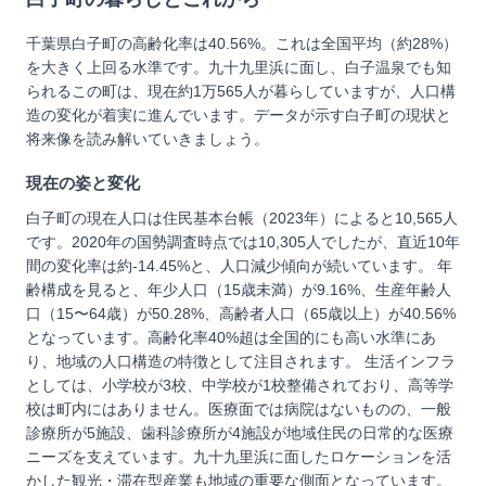
千葉県白子町の高齢化率は40.56%。これは全国平均（約28%）
を大きく上回る水準です。九十九里浜に面し、白子温泉でも知
られるこの町は、現在約1万565人が暮らしていますが、人口構
造の変化が着実に進んでいます。データが示す白子町の現状と
将来像を読み解いていきましょう。
現在の姿と変化
白子町の現在人口は住民基本台帳（2023年）によると10,565人
です。2020年の国勢調査時点では10,305人でしたが、直近10年
間の変化率は約-14.45%と、人口減少傾向が続いています。 年
齢構成を見ると、年少人口（15歳未満）が9.16%、生産年齢人
口（15〜64歳）が50.28%、高齢者人口（65歳以上）が40.56%
となっています。高齢化率40%超は全国的にも高い水準にあ
り、地域の人口構造の特徴として注目されます。 生活インフラ
としては、小学校が3校、中学校が1校整備されており、高等学
校は町内にはありません。医療面では病院はないものの、一般
診療所が5施設、歯科診療所が4施設が地域住民の日常的な医療
ニーズを支えています。九十九里浜に面したロケーションを活
かした観光・滞在型産業も地域の重要な側面となっています。