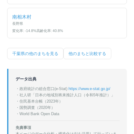
南相木村
長野県
変化率:
-14.8
%
高齢化率:
40.8
%
千葉県
の他のまちを見る
他のまちと比較する
データ出典
・政府統計の総合窓口(e-Stat)
https://www.e-stat.go.jp/
・
社人研「日本の地域別将来推計人口（令和5年推計）」
・
住民基本台帳（2023年）
・
国勢調査（2020年）
・World Bank Open Data
免責事項
本ページのデータ分析・構造化はAIを活用して行っていま