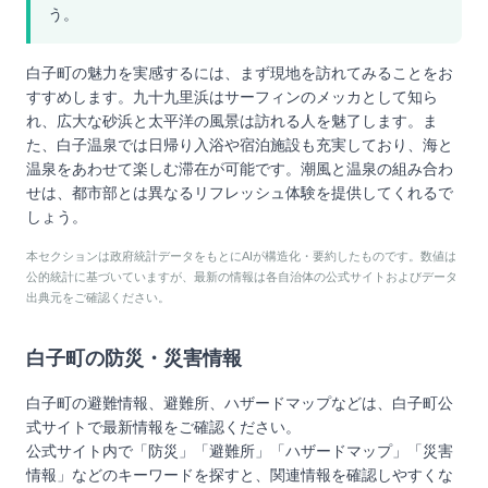
う。
白子町の魅力を実感するには、まず現地を訪れてみることをお
すすめします。九十九里浜はサーフィンのメッカとして知ら
れ、広大な砂浜と太平洋の風景は訪れる人を魅了します。ま
た、白子温泉では日帰り入浴や宿泊施設も充実しており、海と
温泉をあわせて楽しむ滞在が可能です。潮風と温泉の組み合わ
せは、都市部とは異なるリフレッシュ体験を提供してくれるで
しょう。
本セクションは政府統計データをもとにAIが構造化・要約したものです。数値は
公的統計に基づいていますが、最新の情報は各自治体の公式サイトおよびデータ
出典元をご確認ください。
白子町
の防災・災害情報
白子町
の避難情報、避難所、ハザードマップなどは、
白子町
公
式サイトで最新情報をご確認ください。
公式サイト内で「防災」「避難所」「ハザードマップ」「災害
情報」などのキーワードを探すと、関連情報を確認しやすくな