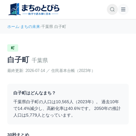
ホーム
›
まちの未来
›
千葉県 白子町
町
白子町
千葉県
最終更新:
2026-07-14
／
住民基本台帳（2023年）
白子町
はどんなまち？
千葉県
白子町
の人口は
10,565
人（
2023
年）。 過去10年
で
14.4
%
減少
し、高齢化率は
40.6
%です。 2050年の推計
人口は
5,779
人となっています。
30秒まとめ