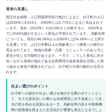
将来の見通し
国立社会保障・人口問題研究所の推計によると、白子町の人口
は2035年に8,019人、2050年には5,779人になると見込まれて
います。現在（2023年）の10,565人と比較すると、2050年ま
でに約45%減少するという変化が予測されています。 高齢化率
についても、現在の40.56%から2050年には54.68%へと上昇す
る見通しです。人口の半数以上が高齢者という構造への移行が
見込まれており、地域の医療・介護・コミュニティのあり方に
変化が生じる可能性があります。一方で、こうした変化に向き
合いながら地域の強みである自然環境や温泉資源を活用した取
り組みも各地で模索されており、白子町の今後の動向が注目さ
れます。
住まい選びのポイント
白子町への移住や住まい選びを検討する際のポイントとし
て、九十九里浜沿いの豊かな自然環境と白子温泉という生
活の質を高める資源がある一方、高齢化率の高さや医療機
関の規模感を踏まえた生活設計が重要な視点となるでしょ