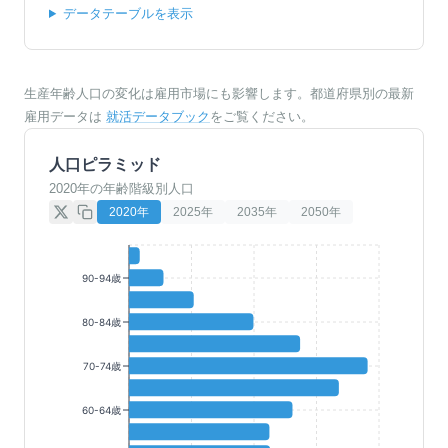
データテーブルを表示
生産年齢人口の変化は雇用市場にも影響します。都道府県別の最新
雇用データは
就活データブック
をご覧ください。
人口ピラミッド
2020年の年齢階級別人口
2020
年
2025
年
2035
年
2050
年
90-94歳
80-84歳
70-74歳
60-64歳