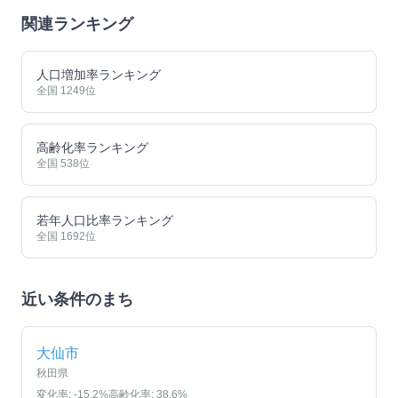
関連ランキング
人口増加率ランキング
全国
1249
位
高齢化率ランキング
全国
538
位
若年人口比率ランキング
全国
1692
位
近い条件のまち
大仙市
秋田県
変化率:
-15.2
%
高齢化率:
38.6
%