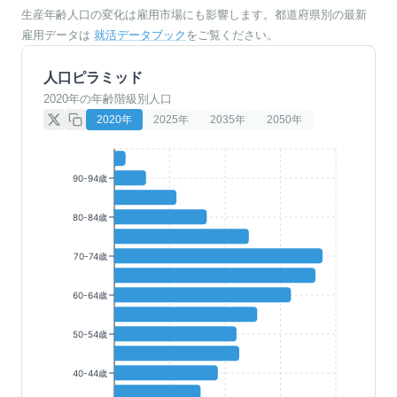
生産年齢人口の変化は雇用市場にも影響します。都道府県別の最新
雇用データは
就活データブック
をご覧ください。
人口ピラミッド
2020年の年齢階級別人口
2020
年
2025
年
2035
年
2050
年
90-94歳
80-84歳
70-74歳
60-64歳
50-54歳
40-44歳