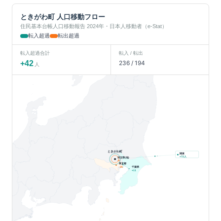
ときがわ町
人口移動フロー
住民基本台帳人口移動報告 2024年・日本人移動者（e-Stat）
転入超過
転出超過
転入超過合計
転入 / 転出
+
42
236
/
194
人
ときがわ町
関東
人
+
72
埼玉県(他)
-6
東京都
千葉県
-35
+
11