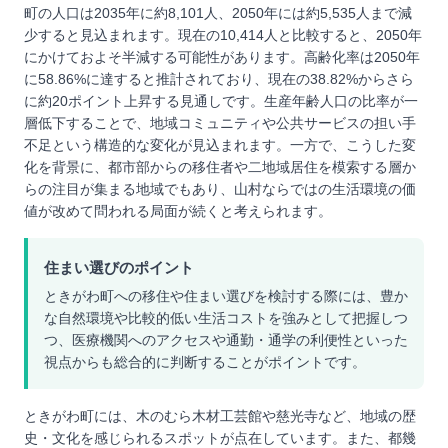
町の人口は2035年に約8,101人、2050年には約5,535人まで減
少すると見込まれます。現在の10,414人と比較すると、2050年
にかけておよそ半減する可能性があります。高齢化率は2050年
に58.86%に達すると推計されており、現在の38.82%からさら
に約20ポイント上昇する見通しです。生産年齢人口の比率が一
層低下することで、地域コミュニティや公共サービスの担い手
不足という構造的な変化が見込まれます。一方で、こうした変
化を背景に、都市部からの移住者や二地域居住を模索する層か
らの注目が集まる地域でもあり、山村ならではの生活環境の価
値が改めて問われる局面が続くと考えられます。
住まい選びのポイント
ときがわ町への移住や住まい選びを検討する際には、豊か
な自然環境や比較的低い生活コストを強みとして把握しつ
つ、医療機関へのアクセスや通勤・通学の利便性といった
視点からも総合的に判断することがポイントです。
ときがわ町には、木のむら木材工芸館や慈光寺など、地域の歴
史・文化を感じられるスポットが点在しています。また、都幾