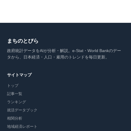
まちのとびら
政府統計データをAIが分析・解説。e-Stat・World Bankのデー
タから、日本経済・人口・雇用のトレンドを毎日更新。
サイトマップ
トップ
記事一覧
ランキング
就活データブック
相関分析
地域経済レポート