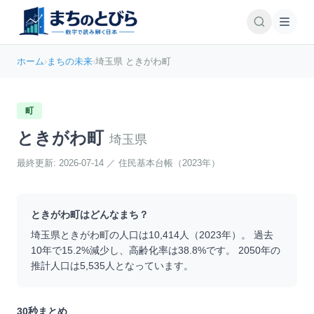
ホーム
›
まちの未来
›
埼玉県 ときがわ町
町
ときがわ町
埼玉県
最終更新:
2026-07-14
／
住民基本台帳（2023年）
ときがわ町
はどんなまち？
埼玉県
ときがわ町
の人口は
10,414
人（
2023
年）。 過去
10年で
15.2
%
減少
し、高齢化率は
38.8
%です。 2050年の
推計人口は
5,535
人となっています。
30秒まとめ