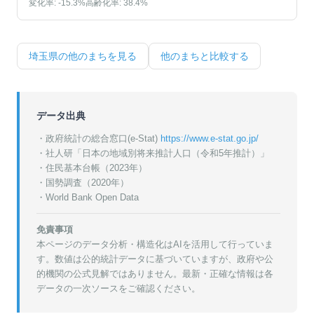
変化率:
-15.3
%
高齢化率:
38.4
%
埼玉県
の他のまちを見る
他のまちと比較する
データ出典
・政府統計の総合窓口(e-Stat)
https://www.e-stat.go.jp/
・
社人研「日本の地域別将来推計人口（令和5年推計）」
・
住民基本台帳（2023年）
・
国勢調査（2020年）
・World Bank Open Data
免責事項
本ページのデータ分析・構造化はAIを活用して行っていま
す。数値は公的統計データに基づいていますが、政府や公
的機関の公式見解ではありません。最新・正確な情報は各
データの一次ソースをご確認ください。