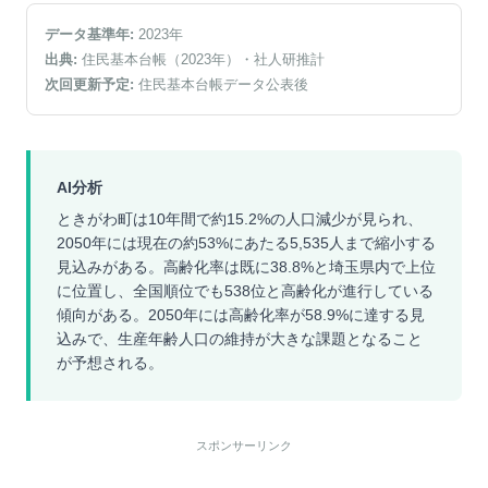
データ基準年:
2023
年
出典:
住民基本台帳（2023年）
・社人研推計
次回更新予定:
住民基本台帳データ公表後
AI分析
ときがわ町は10年間で約15.2%の人口減少が見られ、
2050年には現在の約53%にあたる5,535人まで縮小する
見込みがある。高齢化率は既に38.8%と埼玉県内で上位
に位置し、全国順位でも538位と高齢化が進行している
傾向がある。2050年には高齢化率が58.9%に達する見
込みで、生産年齢人口の維持が大きな課題となること
が予想される。
スポンサーリンク