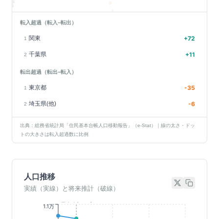
転入超過（転入−転出）
関東
+
72
1
千葉県
+
11
2
転出超過（転出−転入）
東京都
-35
1
埼玉県(他)
-6
2
出典：総務省統計局「住民基本台帳人口移動報告」（e-Stat）｜線の太さ・ドッ
トの大きさは転入超過数に比例
人口推移
実績（実線）と将来推計（破線）
基準年(2023)
1.1万