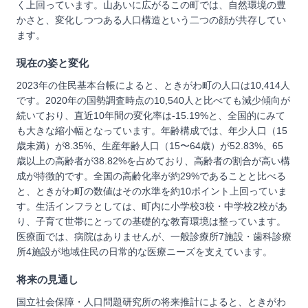
く上回っています。山あいに広がるこの町では、自然環境の豊
かさと、変化しつつある人口構造という二つの顔が共存してい
ます。
現在の姿と変化
2023年の住民基本台帳によると、ときがわ町の人口は10,414人
です。2020年の国勢調査時点の10,540人と比べても減少傾向が
続いており、直近10年間の変化率は-15.19%と、全国的にみて
も大きな縮小幅となっています。年齢構成では、年少人口（15
歳未満）が8.35%、生産年齢人口（15〜64歳）が52.83%、65
歳以上の高齢者が38.82%を占めており、高齢者の割合が高い構
成が特徴的です。全国の高齢化率が約29%であることと比べる
と、ときがわ町の数値はその水準を約10ポイント上回っていま
す。生活インフラとしては、町内に小学校3校・中学校2校があ
り、子育て世帯にとっての基礎的な教育環境は整っています。
医療面では、病院はありませんが、一般診療所7施設・歯科診療
所4施設が地域住民の日常的な医療ニーズを支えています。
将来の見通し
国立社会保障・人口問題研究所の将来推計によると、ときがわ