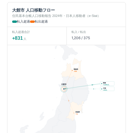
大館市
人口移動フロー
住民基本台帳人口移動報告 2024年・日本人移動者（e-Stat）
転入超過
転出超過
転入超過合計
転入 / 転出
+
831
1,206
/
375
人
青森県
-169
関東
大館市
人
+
1,064
中部
人
+
15
宮城県
-79