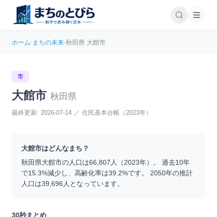
ホーム
›
まちの未来
›
秋田県 大館市
市
大館市
秋田県
最終更新:
2026-07-14
／
住民基本台帳（2023年）
大館市
はどんなまち？
秋田県
大館市
の人口は
66,807
人（
2023
年）。 過去10年
で
15.3
%
減少
し、高齢化率は
39.2
%です。 2050年の推計
人口は
39,696
人となっています。
30秒まとめ