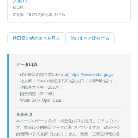
大仙市
秋田県
変化率:
-15.2
%
高齢化率:
38.6
%
秋田県
の他のまちを見る
他のまちと比較する
データ出典
・政府統計の総合窓口(e-Stat)
https://www.e-stat.go.jp/
・
社人研「日本の地域別将来推計人口（令和5年推計）」
・
住民基本台帳（2023年）
・
国勢調査（2020年）
・World Bank Open Data
免責事項
本ページのデータ分析・構造化はAIを活用して行っていま
す。数値は公的統計データに基づいていますが、政府や公
的機関の公式見解ではありません。最新・正確な情報は各