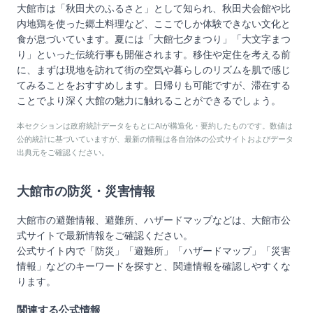
大館市は「秋田犬のふるさと」として知られ、秋田犬会館や比
内地鶏を使った郷土料理など、ここでしか体験できない文化と
食が息づいています。夏には「大館七夕まつり」「大文字まつ
り」といった伝統行事も開催されます。移住や定住を考える前
に、まずは現地を訪れて街の空気や暮らしのリズムを肌で感じ
てみることをおすすめします。日帰りも可能ですが、滞在する
ことでより深く大館の魅力に触れることができるでしょう。
本セクションは政府統計データをもとにAIが構造化・要約したものです。数値は
公的統計に基づいていますが、最新の情報は各自治体の公式サイトおよびデータ
出典元をご確認ください。
大館市
の防災・災害情報
大館市
の避難情報、避難所、ハザードマップなどは、
大館市
公
式サイトで最新情報をご確認ください。
公式サイト内で「防災」「避難所」「ハザードマップ」「災害
情報」などのキーワードを探すと、関連情報を確認しやすくな
ります。
関連する公式情報