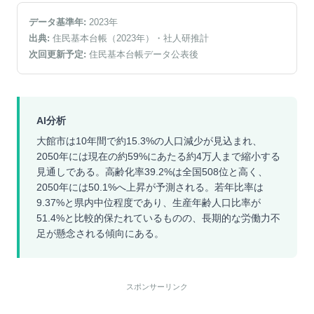
データ基準年:
2023
年
出典:
住民基本台帳（2023年）
・社人研推計
次回更新予定:
住民基本台帳データ公表後
AI分析
大館市は10年間で約15.3%の人口減少が見込まれ、
2050年には現在の約59%にあたる約4万人まで縮小する
見通しである。高齢化率39.2%は全国508位と高く、
2050年には50.1%へ上昇が予測される。若年比率は
9.37%と県内中位程度であり、生産年齢人口比率が
51.4%と比較的保たれているものの、長期的な労働力不
足が懸念される傾向にある。
スポンサーリンク