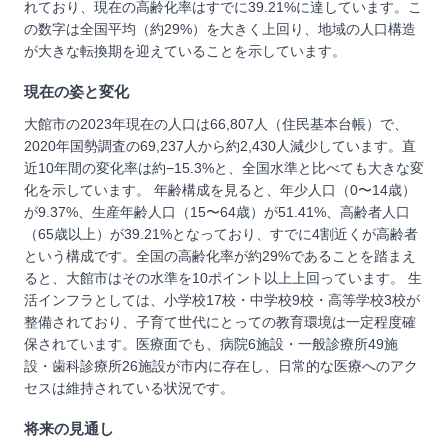
れており、現在の高齢化率はすでに39.21%に達しています。こ
の数字は全国平均（約29%）を大きく上回り、地域の人口構造
が大きな転換期を迎えていることを示しています。
現在の姿と変化
大館市の2023年現在の人口は66,807人（住民基本台帳）で、
2020年国勢調査の69,237人から約2,430人減少しています。直
近10年間の変化率は約−15.3%と、全国水準と比べても大きな変
化を示しています。 年齢構成を見ると、年少人口（0〜14歳）
が9.37%、生産年齢人口（15〜64歳）が51.41%、高齢者人口
（65歳以上）が39.21%となっており、すでに4割近くが高齢者
という構成です。全国の高齢化率が約29%であることを踏まえ
ると、大館市はその水準を10ポイント以上上回っています。 生
活インフラとしては、小学校17校・中学校9校・高等学校3校が
整備されており、子育て世代にとっての教育環境は一定程度確
保されています。医療面でも、病院6施設・一般診療所49施
設・歯科診療所26施設が市内に存在し、日常的な医療へのアク
セスは維持されている状況です。
将来の見通し