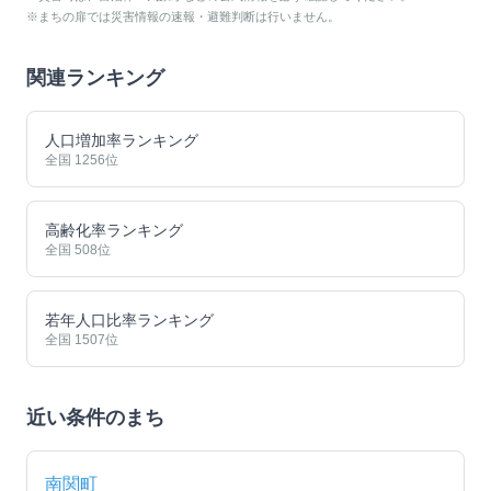
※まちの扉では災害情報の速報・避難判断は行いません。
関連ランキング
人口増加率ランキング
全国
1256
位
高齢化率ランキング
全国
508
位
若年人口比率ランキング
全国
1507
位
近い条件のまち
南関町