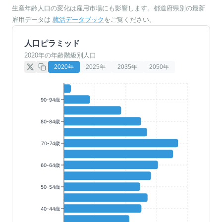
生産年齢人口の変化は雇用市場にも影響します。都道府県別の最新
雇用データは
就活データブック
をご覧ください。
人口ピラミッド
2020年の年齢階級別人口
2020
年
2025
年
2035
年
2050
年
90-94歳
80-84歳
70-74歳
60-64歳
50-54歳
40-44歳