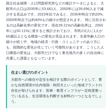
国立社会保障・人口問題研究所などの推計データによると、大
館市の人口は2035年に53,661人、2050年には39,696人まで減
少する見込みです。2023年比でみると、2035年時点で約20%、
2050年時点では約40%もの縮小が想定されます。 特に注目され
るのは高齢化率の変化です。現在39.21%の高齢化率は、2050
年には50.11%に達すると推計されており、市民の2人に1人が
65歳以上となる構造への変化が見込まれます。生産年齢人口の
縮小が続く中、地域の経済・行政・コミュニティのあり方に
も、段階的な変化が生じていく可能性があります。こうした人
口構造の変化は、大館市だけでなく東北地方の多くの自治体に
共通した課題ともなっています。
住まい選びのポイント
大館市への移住や定住を検討する際のポイントとして、豊
かな自然環境や比内地鶏・秋田犬といった地域ブランドの
存在が挙げられます。医療・教育インフラが一定程度整っ
ている点も、生活環境を判断する材料の一つとなるでしょ
う。