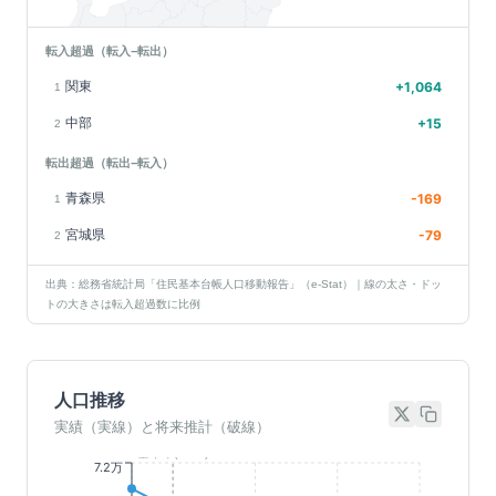
転入超過（転入−転出）
関東
+
1,064
1
中部
+
15
2
転出超過（転出−転入）
青森県
-169
1
宮城県
-79
2
出典：総務省統計局「住民基本台帳人口移動報告」（e-Stat）｜線の太さ・ドッ
トの大きさは転入超過数に比例
人口推移
実績（実線）と将来推計（破線）
基準年(2023)
7.2万