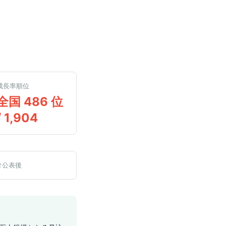
成長率順位
全国 486 位
/ 1,904
タ公表後