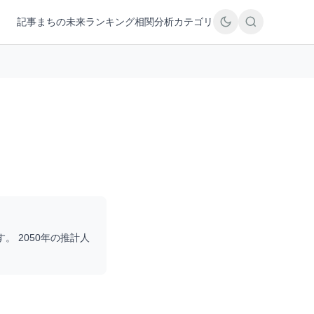
記事
まちの未来
ランキング
相関分析
カテゴリ
す。 2050年の推計人