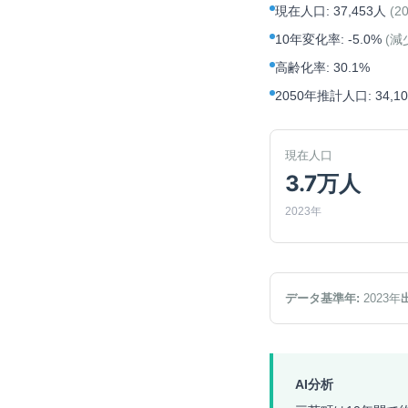
現在人口
:
37,453人
(
2
10年変化率
:
-5.0%
(
減
高齢化率
:
30.1%
2050年推計人口
:
34,1
現在人口
3.7万人
2023年
データ基準年:
2023
年
AI分析