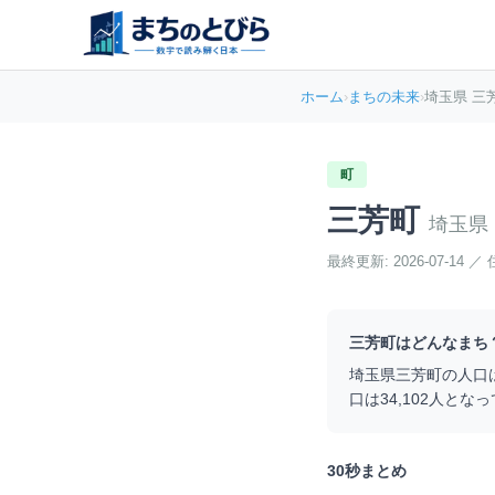
ホーム
›
まちの未来
›
埼玉県 三
町
三芳町
埼玉県
最終更新:
2026-07-14
／
三芳町
はどんなまち
埼玉県
三芳町
の人口
口は
34,102
人となっ
30秒まとめ