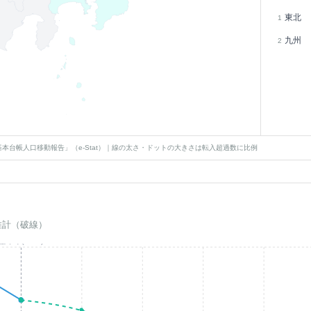
東北
1
九州
2
本台帳人口移動報告」（e-Stat）｜線の太さ・ドットの大きさは転入超過数に比例
推計（破線）
基準年(2023)