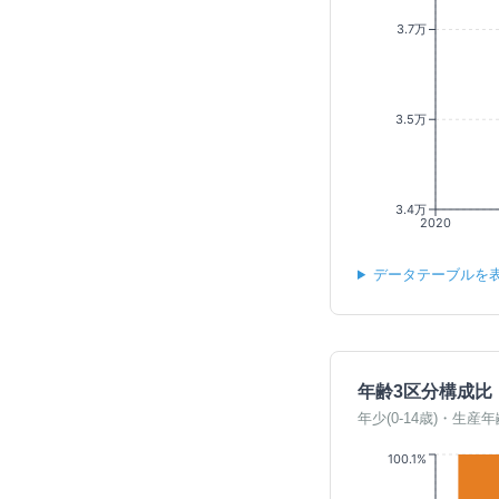
3.7万
3.5万
3.4万
2020
データテーブルを
年齢3区分構成比
年少(0-14歳)・生産年
100.1%