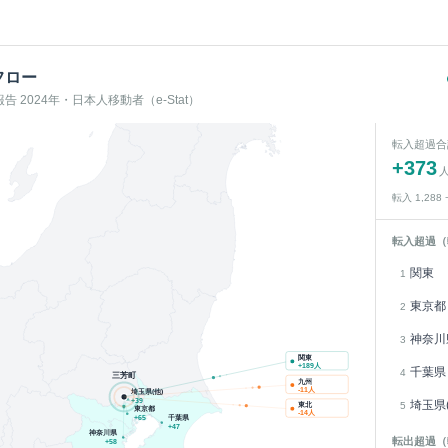
フロー
 2024年・日本人移動者（e-Stat）
転入超過合
+
373
転入
1,288
転入超過（
関東
1
東京都
2
神奈川
3
関東
+
189
人
千葉県
4
三芳町
九州
-11
人
埼玉県(他)
+
39
埼玉県(
5
東北
東京都
-14
人
千葉県
+
65
+
47
神奈川県
転出超過（
+
58