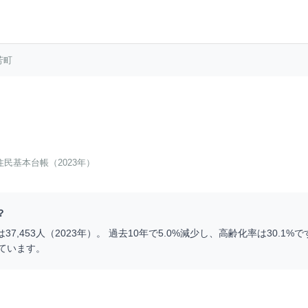
芳町
住民基本台帳（2023年）
？
は
37,453
人（
2023
年）。 過去10年で
5.0
%
減少
し、高齢化率は
30.1
%で
ています。