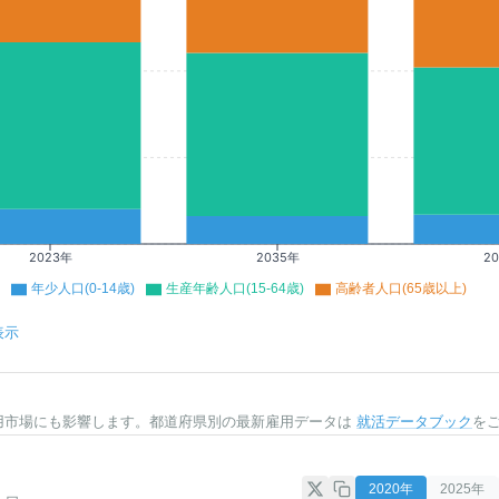
2023年
2035年
2
年少人口(0-14歳)
生産年齢人口(15-64歳)
高齢者人口(65歳以上)
表示
用市場にも影響します。都道府県別の最新雇用データは
就活データブック
を
2020
年
2025
年