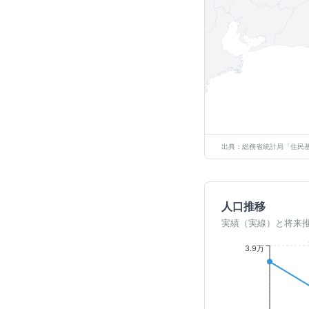
出典：総務省統計局「住民基
人口推移
実績（実線）と将来
3.9万