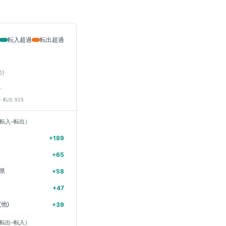
転入超過
転出超過
計
人
− 転出
915
転入−転出）
+
189
+
65
県
+
58
+
47
他)
+
39
転出−転入）