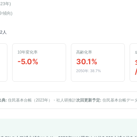
023年
)
少傾向
)
02人
10年変化率
高齢化率
-5.0%
30.1%
2050年: 38.7%
出典:
住民基本台帳（2023年）
・社人研推計
次回更新予定:
住民基本台帳デー