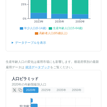
25%
0%
2023年
2035年
2050年
年少人口(0-14歳)
生産年齢人口(15-64歳)
高齢者人口(65歳以上)
データテーブルを表示
生産年齢人口の変化は雇用市場にも影響します。都道府県別の最新
雇用データは
就活データブック
をご覧ください。
人口ピラミッド
2020年の年齢階級別人口
2020
年
2025
年
2035
年
2050
年
90-94歳