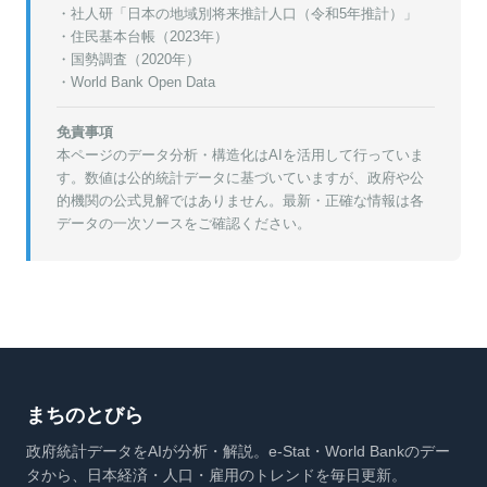
・
社人研「日本の地域別将来推計人口（令和5年推計）」
・
住民基本台帳（2023年）
・
国勢調査（2020年）
・World Bank Open Data
免責事項
本ページのデータ分析・構造化はAIを活用して行っていま
す。数値は公的統計データに基づいていますが、政府や公
的機関の公式見解ではありません。最新・正確な情報は各
データの一次ソースをご確認ください。
まちのとびら
政府統計データをAIが分析・解説。e-Stat・World Bankのデー
タから、日本経済・人口・雇用のトレンドを毎日更新。