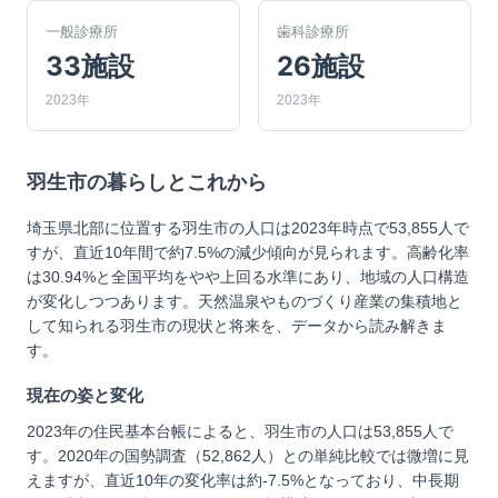
一般診療所
歯科診療所
33施設
26施設
2023年
2023年
羽生市
の暮らしとこれから
埼玉県北部に位置する羽生市の人口は2023年時点で53,855人で
すが、直近10年間で約7.5%の減少傾向が見られます。高齢化率
は30.94%と全国平均をやや上回る水準にあり、地域の人口構造
が変化しつつあります。天然温泉やものづくり産業の集積地と
して知られる羽生市の現状と将来を、データから読み解きま
す。
現在の姿と変化
2023年の住民基本台帳によると、羽生市の人口は53,855人で
す。2020年の国勢調査（52,862人）との単純比較では微増に見
えますが、直近10年の変化率は約-7.5%となっており、中長期