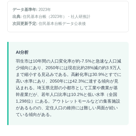
データ基準年:
2023
年
出典:
住民基本台帳（2023年）
・社人研推計
次回更新予定:
住民基本台帳データ公表後
AI分析
羽生市は10年間の人口変化率が約-7.5%と急速な人口減
少傾向にあり、2050年には現在比約28%減の約3.9万人
まで縮小する見込みである。高齢化率は30.9%とすでに
高い水準にあり、2050年には42.3%に達する傾向が見
込まれる。埼玉県北部の小都市として工業や農業が基
幹産業だが、若年人口比率は10.2%と低い水準（全国
1,298位）にある。アウトレットモールなどの集客施設
があるものの、定住人口の維持には難しい局面が続い
ている傾向がある。