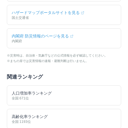
ハザードマップポータルサイトを見る
国土交通省
内閣府 防災情報のページを見る
内閣府
※災害時は、自治体・気象庁などの公式情報を必ず確認してください。
※まちの扉では災害情報の速報・避難判断は行いません。
関連ランキング
人口増加率ランキング
全国
671
位
高齢化率ランキング
全国
1193
位