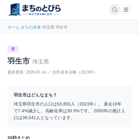
ホーム
›
まちの未来
›
埼玉県 羽生市
市
羽生市
埼玉県
最終更新:
2026-07-14
／
住民基本台帳（2023年）
羽生市
はどんなまち？
埼玉県
羽生市
の人口は
53,855
人（
2023
年）。 過去10年
で
7.4
%
減少
し、高齢化率は
30.9
%です。 2050年の推計人
口は
38,541
人となっています。
30秒まとめ