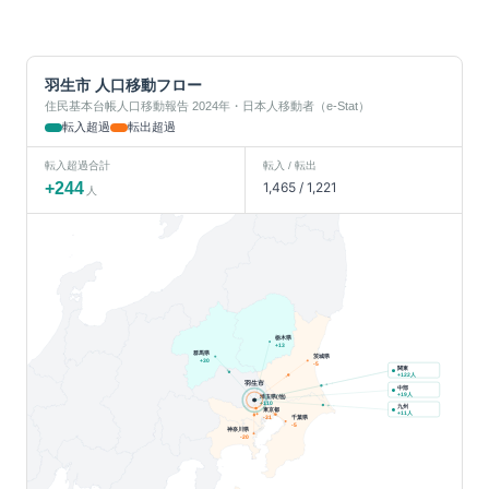
羽生市
人口移動フロー
住民基本台帳人口移動報告 2024年・日本人移動者（e-Stat）
転入超過
転出超過
転入超過合計
転入 / 転出
+
244
1,465
/
1,221
人
栃木県
+
13
群馬県
茨城県
+
30
-5
関東
人
+
122
羽生市
中部
人
+
19
埼玉県(他)
+
110
九州
東京都
人
+
11
千葉県
-31
-5
神奈川県
-20