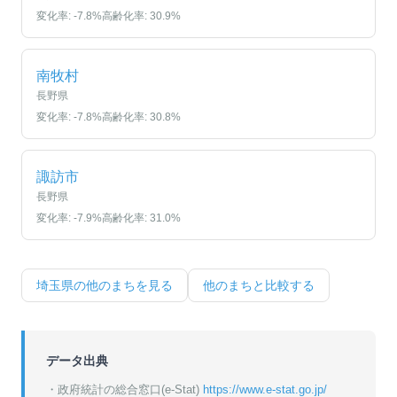
変化率:
-7.8
%
高齢化率:
30.9
%
南牧村
長野県
変化率:
-7.8
%
高齢化率:
30.8
%
諏訪市
長野県
変化率:
-7.9
%
高齢化率:
31.0
%
埼玉県
の他のまちを見る
他のまちと比較する
データ出典
・政府統計の総合窓口(e-Stat)
https://www.e-stat.go.jp/