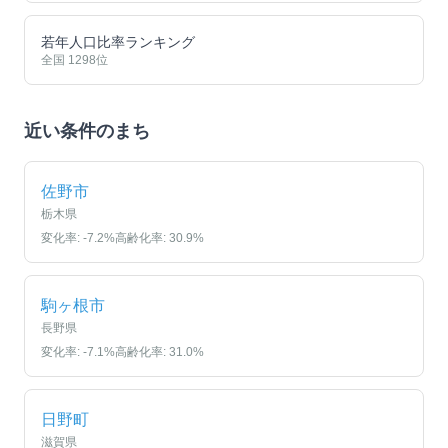
若年人口比率ランキング
全国
1298
位
近い条件のまち
佐野市
栃木県
変化率:
-7.2
%
高齢化率:
30.9
%
駒ヶ根市
長野県
変化率:
-7.1
%
高齢化率:
31.0
%
日野町
滋賀県