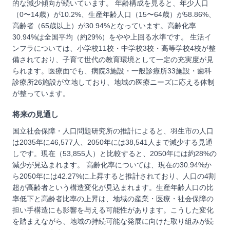
的な減少傾向が続いています。 年齢構成を見ると、年少人口
（0〜14歳）が10.2%、生産年齢人口（15〜64歳）が58.86%、
高齢者（65歳以上）が30.94%となっています。高齢化率
30.94%は全国平均（約29%）をやや上回る水準です。 生活イ
ンフラについては、小学校11校・中学校3校・高等学校4校が整
備されており、子育て世代の教育環境として一定の充実度が見
られます。医療面でも、病院3施設・一般診療所33施設・歯科
診療所26施設が立地しており、地域の医療ニーズに応える体制
が整っています。
将来の見通し
国立社会保障・人口問題研究所の推計によると、羽生市の人口
は2035年に46,577人、2050年には38,541人まで減少する見通
しです。現在（53,855人）と比較すると、2050年には約28%の
減少が見込まれます。 高齢化率については、現在の30.94%か
ら2050年には42.27%に上昇すると推計されており、人口の4割
超が高齢者という構造変化が見込まれます。生産年齢人口の比
率低下と高齢者比率の上昇は、地域の産業・医療・社会保障の
担い手構造にも影響を与える可能性があります。こうした変化
を踏まえながら、地域の持続可能な発展に向けた取り組みが続