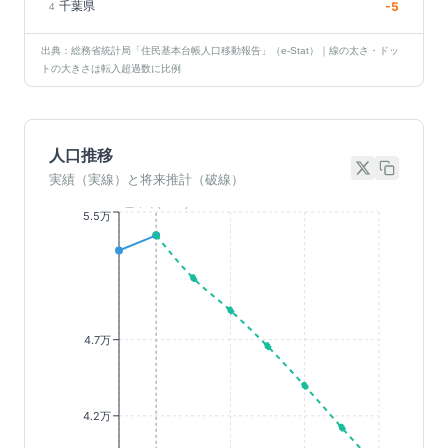
千葉県
-5
4
出典：総務省統計局「住民基本台帳人口移動報告」（e-Stat）｜線の太さ・ドッ
トの大きさは転入超過数に比例
人口推移
実績（実線）と将来推計（破線）
基準年(2023)
5.5万
4.7万
4.2万