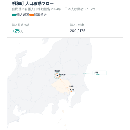
明和町
人口移動フロー
住民基本台帳人口移動報告 2024年・日本人移動者（e-Stat）
転入超過
転出超過
転入超過合計
転入 / 転出
+
25
200
/
175
人
明和町
関東
人
+
69
群馬県(他)
-10
埼玉県
-9
東京都
-25