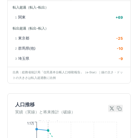
転入超過（転入−転出）
関東
+
69
1
転出超過（転出−転入）
東京都
-25
1
群馬県(他)
-10
2
埼玉県
-9
3
出典：総務省統計局「住民基本台帳人口移動報告」（e-Stat）｜線の太さ・ドッ
トの大きさは転入超過数に比例
人口推移
実績（実線）と将来推計（破線）
基準年(2023)
1.1万