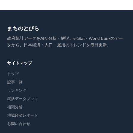
まちのとびら
政府統計データをAIが分析・解説。e-Stat・World Bankのデー
タから、日本経済・人口・雇用のトレンドを毎日更新。
サイトマップ
トップ
記事一覧
ランキング
就活データブック
相関分析
地域経済レポート
お問い合わせ