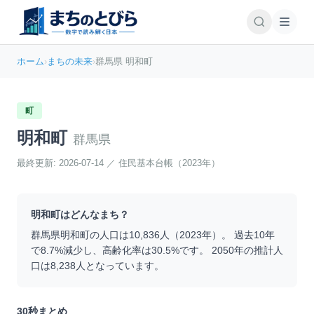
ホーム
›
まちの未来
›
群馬県 明和町
町
明和町
群馬県
最終更新:
2026-07-14
／
住民基本台帳（2023年）
明和町
はどんなまち？
群馬県
明和町
の人口は
10,836
人（
2023
年）。 過去10年
で
8.7
%
減少
し、高齢化率は
30.5
%です。 2050年の推計人
口は
8,238
人となっています。
30秒まとめ