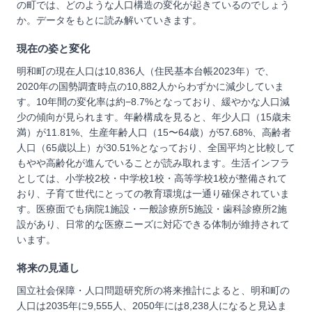
の町では、どのような人口構造の変化が起きているのでしょう
か。データをもとに読み解いていきます。
現在の姿と変化
明和町の現在人口は10,836人（住民基本台帳2023年）で、
2020年の国勢調査時点の10,882人からわずかに減少していま
す。10年間の変化率は約−8.7%となっており、緩やかな人口減
少の傾向が見られます。年齢構成を見ると、年少人口（15歳未
満）が11.81%、生産年齢人口（15〜64歳）が57.68%、高齢者
人口（65歳以上）が30.51%となっており、全国平均と比較して
もやや高齢化が進んでいることが読み取れます。生活インフラ
としては、小学校2校・中学校1校・高等学校1校が整備されて
おり、子育て世代にとっての教育環境は一通り確保されていま
す。医療面でも病院1施設・一般診療所5施設・歯科診療所2施
設があり、日常的な医療ニーズに対応できる体制が維持されて
います。
将来の見通し
国立社会保障・人口問題研究所の将来推計によると、明和町の
人口は2035年に9,555人、2050年には8,238人になると見込ま