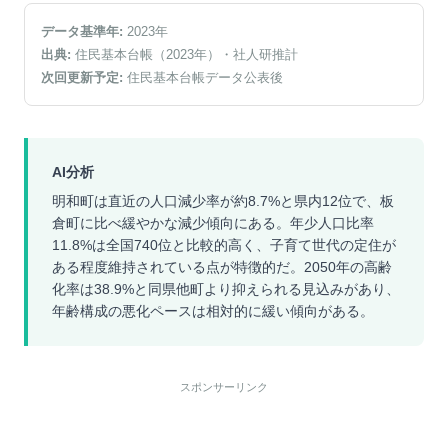
データ基準年:
2023
年
出典:
住民基本台帳（2023年）
・社人研推計
次回更新予定:
住民基本台帳データ公表後
AI分析
明和町は直近の人口減少率が約8.7%と県内12位で、板
倉町に比べ緩やかな減少傾向にある。年少人口比率
11.8%は全国740位と比較的高く、子育て世代の定住が
ある程度維持されている点が特徴的だ。2050年の高齢
化率は38.9%と同県他町より抑えられる見込みがあり、
年齢構成の悪化ペースは相対的に緩い傾向がある。
スポンサーリンク