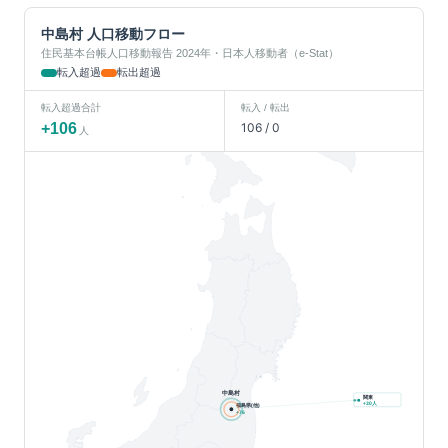
中島村
人口移動フロー
住民基本台帳人口移動報告 2024年・日本人移動者（e-Stat）
転入超過
転出超過
転入超過合計
転入 / 転出
+
106
106
/
0
人
中島村
関東
人
+
30
福島県(他)
+
76