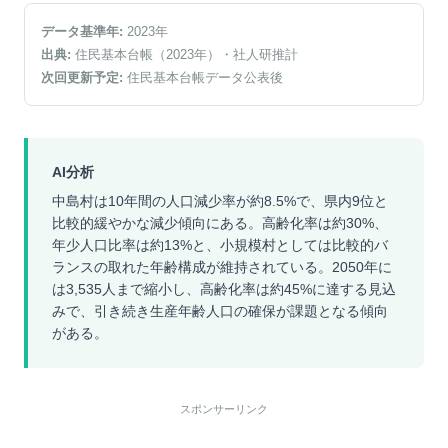
データ基準年:
2023
年
出典:
住民基本台帳（2023年）
・社人研推計
次回更新予定:
住民基本台帳データ公表後
AI分析
中島村は10年間の人口減少率が約8.5%で、県内9位と
比較的緩やかな減少傾向にある。高齢化率は約30%、
年少人口比率は約13%と、小規模村としては比較的バ
ランスの取れた年齢構成が維持されている。2050年に
は3,535人まで縮小し、高齢化率は約45%に達する見込
みで、引き続き生産年齢人口の確保が課題となる傾向
がある。
スポンサーリンク