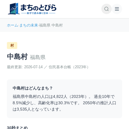
ホーム
›
まちの未来
›
福島県 中島村
村
中島村
福島県
最終更新:
2026-07-14
／
住民基本台帳（2023年）
中島村
はどんなまち？
福島県
中島村
の人口は
4,822
人（
2023
年）。 過去10年で
8.5
%
減少
し、高齢化率は
30.3
%です。 2050年の推計人口
は
3,535
人となっています。
30秒まとめ