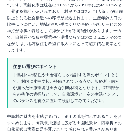
れます。高齢化率は現在の30.28%から2050年には44.61%へと
上昇する推計が示されており、村民のほぼ2人に1人近くが65歳
以上となる社会構造への移行が見込まれます。生産年齢人口の
比率低下に伴い、地域の担い手づくりや医療・福祉サービスの
維持が今後の課題として浮かび上がる可能性があります。一方
で、自然豊かな農村環境や小規模ならではのコミュニティのつ
ながりは、地方移住を希望する人々にとって魅力的な要素とな
りえます。
住まい選びのポイント
中島村への移住や田舎暮らしを検討する際のポイントとし
て、村内に小中学校が整備されている点や、診療所・歯科
が揃った医療環境は重要な判断材料となります。都市部か
らの移住の選択肢として、自然環境と一定の生活インフラ
のバランスを視点に置いて検討してみてください。
中島村の魅力を実感するには、まず現地を訪れてみることをお
すすめします。阿武隈川流域に広がる田園風景や、四季折々の
自然景観は実際に足を運ぶことで感じられる豊かさがありま