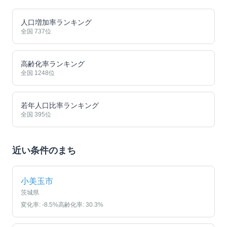
人口増加率ランキング
全国
737
位
高齢化率ランキング
全国
1248
位
若年人口比率ランキング
全国
395
位
近い条件のまち
小美玉市
茨城県
変化率:
-8.5
%
高齢化率:
30.3
%