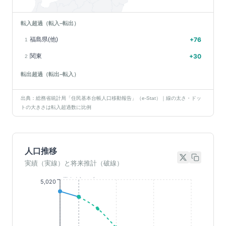
転入超過（転入−転出）
福島県(他)
+
76
1
関東
+
30
2
転出超過（転出−転入）
出典：総務省統計局「住民基本台帳人口移動報告」（e-Stat）｜線の太さ・ドッ
トの大きさは転入超過数に比例
人口推移
実績（実線）と将来推計（破線）
基準年(2023)
5,020