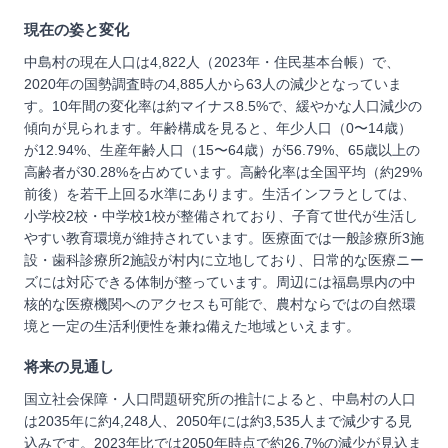
現在の姿と変化
中島村の現在人口は4,822人（2023年・住民基本台帳）で、
2020年の国勢調査時の4,885人から63人の減少となっていま
す。10年間の変化率は約マイナス8.5%で、緩やかな人口減少の
傾向が見られます。年齢構成を見ると、年少人口（0〜14歳）
が12.94%、生産年齢人口（15〜64歳）が56.79%、65歳以上の
高齢者が30.28%を占めています。高齢化率は全国平均（約29%
前後）を若干上回る水準にあります。生活インフラとしては、
小学校2校・中学校1校が整備されており、子育て世代が生活し
やすい教育環境が維持されています。医療面では一般診療所3施
設・歯科診療所2施設が村内に立地しており、日常的な医療ニー
ズには対応できる体制が整っています。周辺には福島県内の中
核的な医療機関へのアクセスも可能で、農村ならではの自然環
境と一定の生活利便性を兼ね備えた地域といえます。
将来の見通し
国立社会保障・人口問題研究所の推計によると、中島村の人口
は2035年に約4,248人、2050年には約3,535人まで減少する見
込みです。2023年比では2050年時点で約26.7%の減少が見込ま