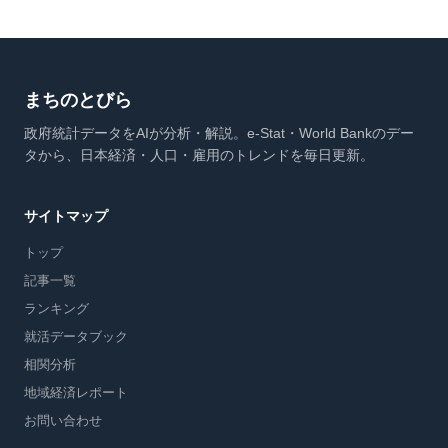
まちのとびら
政府統計データをAIが分析・解説。e-Stat・World Bankのデー
タから、日本経済・人口・雇用のトレンドを毎日更新。
サイトマップ
トップ
記事一覧
ランキング
就活データブック
相関分析
地域経済レポート
お問い合わせ