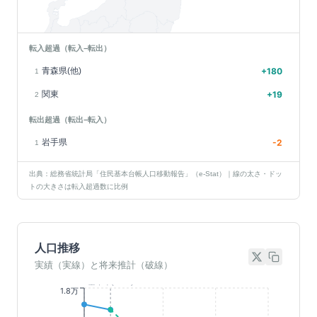
転入超過（転入−転出）
青森県(他)
+
180
1
関東
+
19
2
転出超過（転出−転入）
岩手県
-2
1
出典：総務省統計局「住民基本台帳人口移動報告」（e-Stat）｜線の太さ・ドッ
トの大きさは転入超過数に比例
人口推移
実績（実線）と将来推計（破線）
基準年(2023)
1.8万