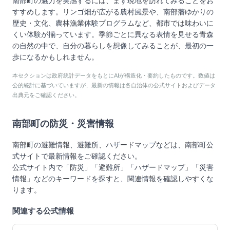
南部町の魅力を実感するには、まず現地を訪れてみることをお
すすめします。リンゴ畑が広がる農村風景や、南部藩ゆかりの
歴史・文化、農林漁業体験プログラムなど、都市では味わいに
くい体験が揃っています。季節ごとに異なる表情を見せる青森
の自然の中で、自分の暮らしを想像してみることが、最初の一
歩になるかもしれません。
本セクションは政府統計データをもとにAIが構造化・要約したものです。数値は
公的統計に基づいていますが、最新の情報は各自治体の公式サイトおよびデータ
出典元をご確認ください。
南部町
の防災・災害情報
南部町
の避難情報、避難所、ハザードマップなどは、
南部町
公
式サイトで最新情報をご確認ください。
公式サイト内で「防災」「避難所」「ハザードマップ」「災害
情報」などのキーワードを探すと、関連情報を確認しやすくな
ります。
関連する公式情報