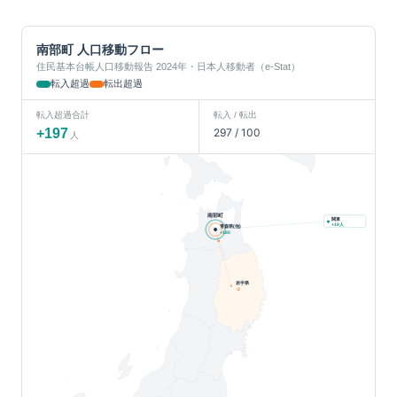
南部町
人口移動フロー
住民基本台帳人口移動報告 2024年・日本人移動者（e-Stat）
転入超過
転出超過
転入超過合計
転入 / 転出
+
197
297
/
100
人
南部町
関東
人
+
19
青森県(他)
+
180
岩手県
-2