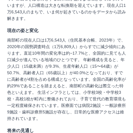
いますが、人口構造は大きな転換期を迎えています。現在人口1
万6,543人のまちで、いま何が起きているのかをデータから読み
解きます。
現在の姿と変化
南部町の現在人口は1万6,543人（住民基本台帳、2023年）で、
2020年の国勢調査時点（1万6,809人）からすでに減少傾向にあ
ります。直近10年間の変化率は約−17.7%と、全国的に見ても人
口減少が進んでいる地域のひとつです。 年齢構成を見ると、年
少人口（15歳未満）が9.3%、生産年齢人口（15〜64歳）が
50.7%、高齢者人口（65歳以上）が40.0%となっており、すで
に高齢者が4割を占める構成となっています。全国の高齢化率が
約29%であることを踏まえると、南部町の高齢化は際立った特
色といえます。 生活インフラとしては、小学校3校・中学校3
校・高校1校が町内に整備されており、子育て世代の教育環境も
一定程度確保されています。医療面では病院2施設・一般診療所
9施設・歯科診療所5施設が存在し、日常的な医療アクセスは維
持されています。
将来の見通し