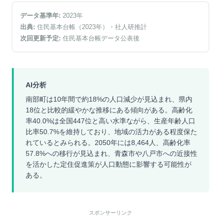
データ基準年:
2023
年
出典:
住民基本台帳（2023年）
・社人研推計
次回更新予定:
住民基本台帳データ公表後
AI分析
南部町は10年間で約18%の人口減少が見込まれ、県内
18位と比較的緩やかな推移にある傾向がある。高齢化
率40.0%は全国447位と高い水準ながら、生産年齢人口
比率50.7%を維持しており、地域の活力がある程度保た
れているとみられる。2050年には8,464人、高齢化率
57.8%への移行が見込まれ、青森市や八戸市への近接性
を活かした定住促進策が人口動態に影響する可能性が
ある。
スポンサーリンク