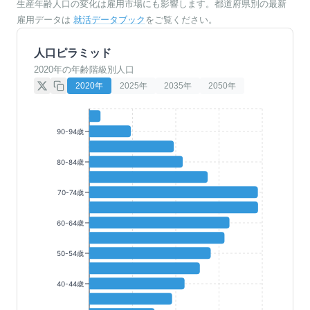
生産年齢人口の変化は雇用市場にも影響します。都道府県別の最新
雇用データは
就活データブック
をご覧ください。
人口ピラミッド
2020年の年齢階級別人口
2020
年
2025
年
2035
年
2050
年
90-94歳
80-84歳
70-74歳
60-64歳
50-54歳
40-44歳