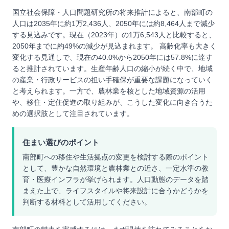
国立社会保障・人口問題研究所の将来推計によると、南部町の
人口は2035年に約1万2,436人、2050年には約8,464人まで減少
する見込みです。現在（2023年）の1万6,543人と比較すると、
2050年までに約49%の減少が見込まれます。 高齢化率も大きく
変化する見通しで、現在の40.0%から2050年には57.8%に達す
ると推計されています。生産年齢人口の縮小が続く中で、地域
の産業・行政サービスの担い手確保が重要な課題になっていく
と考えられます。一方で、農林業を核とした地域資源の活用
や、移住・定住促進の取り組みが、こうした変化に向き合うた
めの選択肢として注目されています。
住まい選びのポイント
南部町への移住や生活拠点の変更を検討する際のポイント
として、豊かな自然環境と農林業との近さ、一定水準の教
育・医療インフラが挙げられます。人口動態のデータを踏
まえた上で、ライフスタイルや将来設計に合うかどうかを
判断する材料として活用してください。