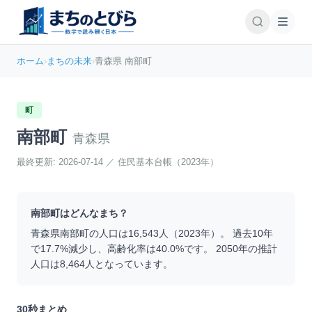
ホーム
›
まちの未来
›
青森県 南部町
町
南部町
青森県
最終更新:
2026-07-14
／
住民基本台帳（2023年）
南部町
はどんなまち？
青森県
南部町
の人口は
16,543
人（
2023
年）。 過去10年
で
17.7
%
減少
し、高齢化率は
40.0
%です。 2050年の推計
人口は
8,464
人となっています。
30秒まとめ