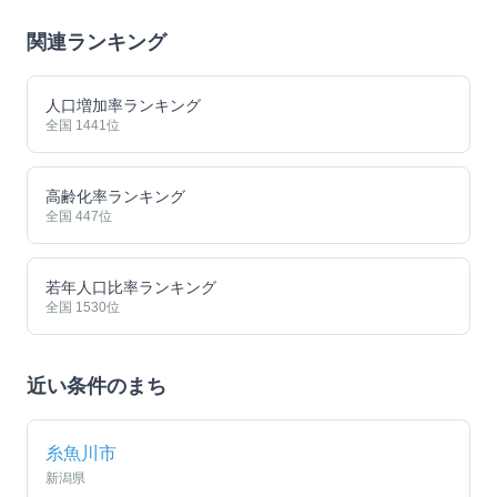
関連ランキング
人口増加率ランキング
全国
1441
位
高齢化率ランキング
全国
447
位
若年人口比率ランキング
全国
1530
位
近い条件のまち
糸魚川市
新潟県