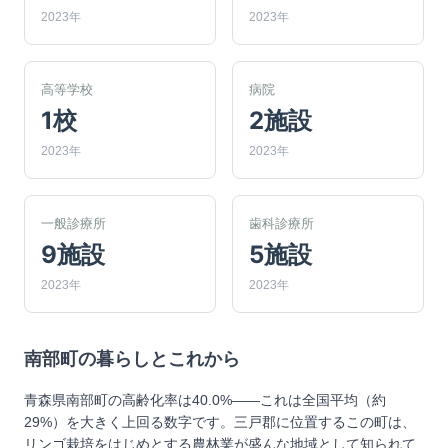
2023年
2023年
高等学校
病院
1校
2施設
2023年
2023年
一般診療所
歯科診療所
9施設
5施設
2023年
2023年
南部町
の暮らしとこれから
青森県南部町の高齢化率は40.0%——これは全国平均（約
29%）を大きく上回る数字です。三戸郡に位置するこの町は、
リンゴ栽培をはじめとする農林業が盛んな地域として知られて