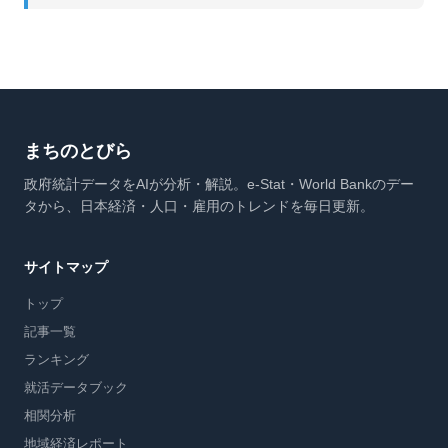
まちのとびら
政府統計データをAIが分析・解説。e-Stat・World Bankのデー
タから、日本経済・人口・雇用のトレンドを毎日更新。
サイトマップ
トップ
記事一覧
ランキング
就活データブック
相関分析
地域経済レポート