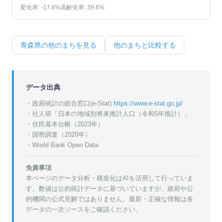
変化率:
-17.8
%
高齢化率:
39.6
%
青森県
の他のまちを見る
他のまちと比較する
データ出典
・政府統計の総合窓口(e-Stat)
https://www.e-stat.go.jp/
・
社人研「日本の地域別将来推計人口（令和5年推計）」
・
住民基本台帳（2023年）
・
国勢調査（2020年）
・World Bank Open Data
免責事項
本ページのデータ分析・構造化はAIを活用して行っていま
す。数値は公的統計データに基づいていますが、政府や公
的機関の公式見解ではありません。最新・正確な情報は各
データの一次ソースをご確認ください。