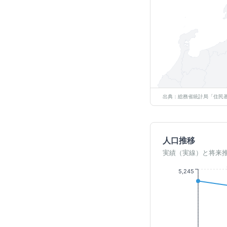
出典：総務省統計局「住民基
人口推移
実績（実線）と将来
5,245