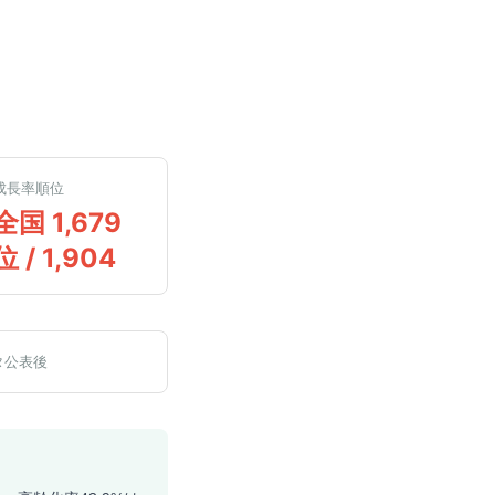
成長率順位
全国 1,679
位 / 1,904
タ公表後