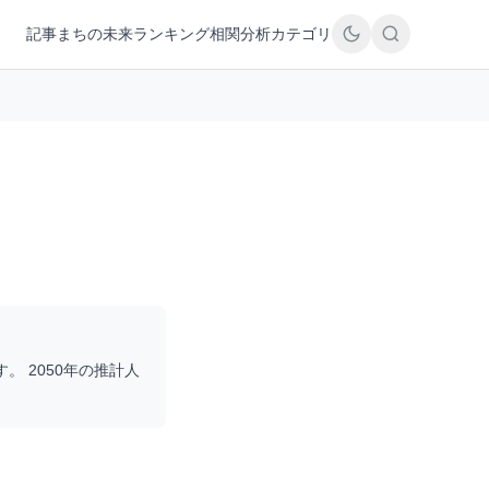
記事
まちの未来
ランキング
相関分析
カテゴリ
す。 2050年の推計人