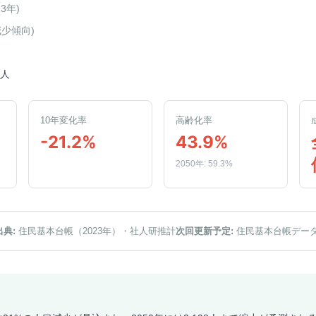
23年
)
減少傾向
)
8人
10年変化率
高齢化率
-21.2%
43.9%
2050年: 59.3%
出典:
住民基本台帳（2023年）
・社人研推計
次回更新予定:
住民基本台帳デー