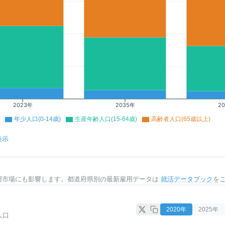
2023年
2035年
2
年少人口(0-14歳)
生産年齢人口(15-64歳)
高齢者人口(65歳以上)
表示
用市場にも影響します。都道府県別の最新雇用データは
就活データブック
を
2020
年
2025
年
人口