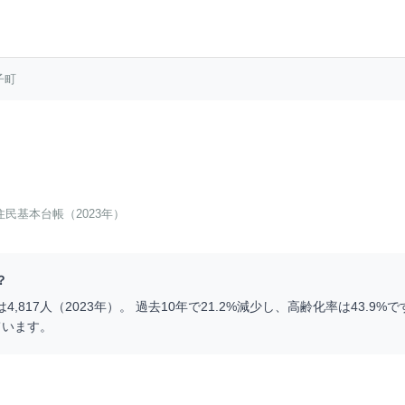
子町
住民基本台帳（2023年）
？
は
4,817
人（
2023
年）。 過去10年で
21.2
%
減少
し、高齢化率は
43.9
%で
ています。