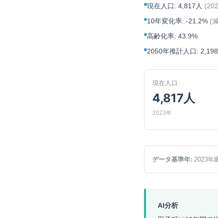
現在人口
:
4,817人
(
20
10年変化率
:
-21.2%
(
高齢化率
:
43.9%
2050年推計人口
:
2,19
現在人口
4,817人
2023年
データ基準年:
2023
年
AI分析