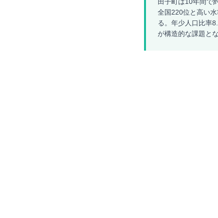
田子町は10年間で約
全国220位と高い
る。年少人口比率8
が構造的な課題と