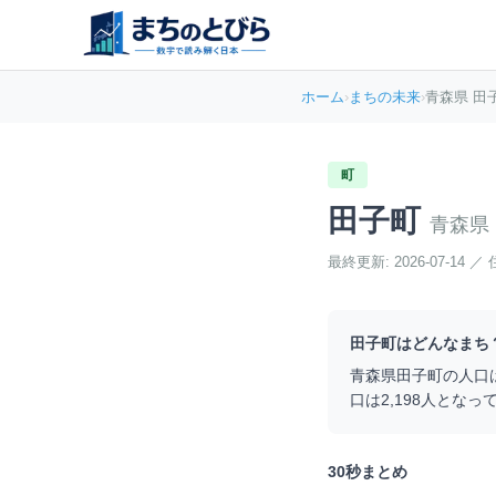
ホーム
›
まちの未来
›
青森県 田
町
田子町
青森県
最終更新:
2026-07-14
／
田子町
はどんなまち
青森県
田子町
の人口
口は
2,198
人となっ
30秒まとめ