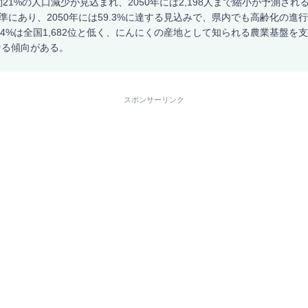
21%の人口減少が見込まれ、2050年には2,198人まで縮小が予測される
水準にあり、2050年には59.3%に達する見込みで、県内でも高齢化の進
.4%は全国1,682位と低く、にんにくの産地として知られる農業基盤を
なる傾向がある。
スポンサーリンク