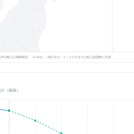
本台帳人口移動報告」（e-Stat）｜線の太さ・ドットの大きさは転入超過数に比例
推計（破線）
基準年(2023)