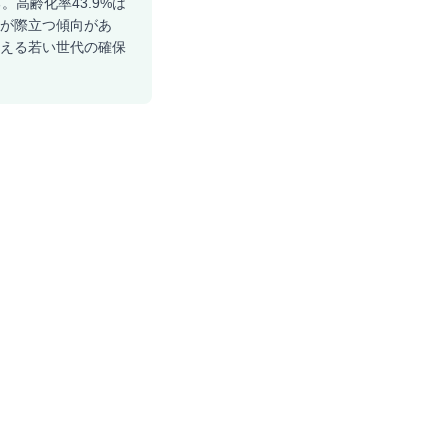
。高齢化率43.9%は
行が際立つ傾向があ
支える若い世代の確保