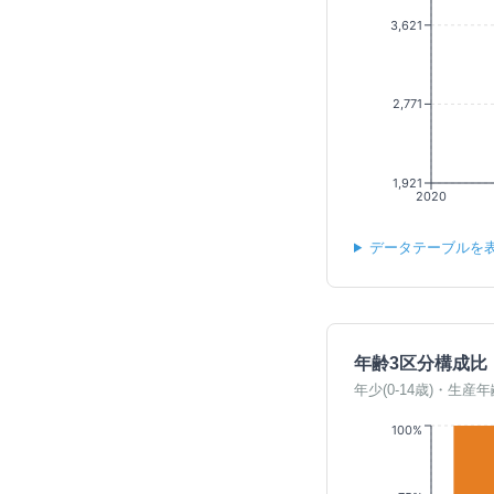
3,621
2,771
1,921
2020
データテーブルを
年齢3区分構成比
年少(0-14歳)・生産年
100%