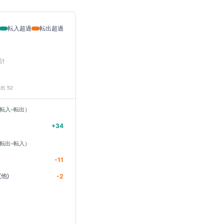
転入超過
転出超過
計
転出
52
転入−転出）
+
34
転出−転入）
-11
他)
-2