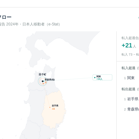
フロー
 2024年・日本人移動者（e-Stat）
転入超過合
+
21
人
転入
73
− 
転入超過（
田子町
関東
関東
1
+
34
人
青森県(他)
-2
転出超過（
岩手県
1
岩手県
青森県(
-11
2