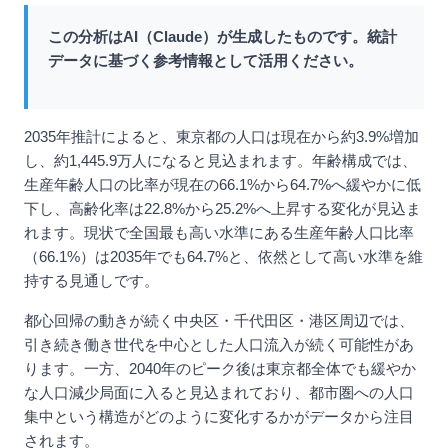
この分析はAI（Claude）が生成したものです。統計
データに基づく参考情報として活用ください。
2035年推計によると、東京都の人口は現在から約3.9%増加
し、約1,445.9万人になると見込まれます。年齢構成では、
生産年齢人口の比率が現在の66.1%から64.7%へ緩やかに低
下し、高齢化率は22.8%から25.2%へ上昇する変化が見込ま
れます。現状で全国最も高い水準にある生産年齢人口比率
（66.1%）は2035年でも64.7%と、依然として高い水準を維
持する見通しです。
都心回帰の動きが続く中央区・千代田区・港区周辺では、
引き続き働き世代を中心とした人口流入が続く可能性があ
ります。一方、2040年のピーク後は東京都全体でも緩やか
な人口減少局面に入ると見込まれており、都市圏への人口
集中という構造がどのように変化するかがデータから注目
されます。