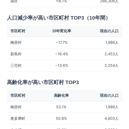
港区
+8.7%
266,306人
人口減少率が高い市区町村 TOP3（10年間）
市区町村
10年変化率
現在の人口
檜原村
−17.7%
1,986人
新島村
−16.4%
2,453人
三宅村
−13.6%
2,254人
高齢化率が高い市区町村 TOP3
市区町村
高齢化率
現在の人口
檜原村
53.1%
1,986人
奥多摩町
50.8%
4,603人