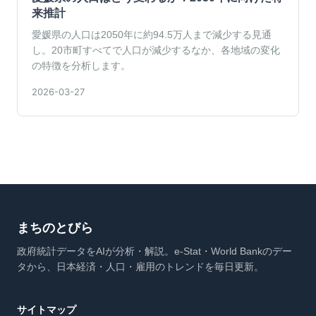
来推計
愛媛県の人口は2050年に約94.5万人まで減少する見通
し。20市町すべてで人口が減少するなか、各地域の変化
の特徴を分析します。
2026-03-27
まちのとびら
政府統計データをAIが分析・解説。e-Stat・World Bankのデー
タから、日本経済・人口・雇用のトレンドを毎日更新。
サイトマップ