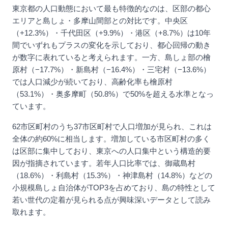
東京都の人口動態において最も特徴的なのは、区部の都心
エリアと島しょ・多摩山間部との対比です。中央区
（+12.3%）・千代田区（+9.9%）・港区（+8.7%）は10年
間でいずれもプラスの変化を示しており、都心回帰の動き
が数字に表れていると考えられます。一方、島しょ部の檜
原村（−17.7%）・新島村（−16.4%）・三宅村（−13.6%）
では人口減少が続いており、高齢化率も檜原村
（53.1%）・奥多摩町（50.8%）で50%を超える水準となっ
ています。
62市区町村のうち37市区町村で人口増加が見られ、これは
全体の約60%に相当します。増加している市区町村の多く
は区部に集中しており、東京への人口集中という構造的要
因が指摘されています。若年人口比率では、御蔵島村
（18.6%）・利島村（15.3%）・神津島村（14.8%）などの
小規模島しょ自治体がTOP3を占めており、島の特性として
若い世代の定着が見られる点が興味深いデータとして読み
取れます。