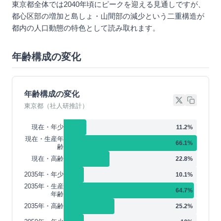
東京都全体では2040年頃にピークを迎える見通しですが、
都心区部の増加と島しょ・山間部の減少という二重構造が
都内の人口動態の特色として読み取れます。
年齢構成の変化
年齢構成の変化
東京都（社人研推計）
現在・年少
11.2
%
現在・生産年
66.1
%
齢
現在・高齢
22.8
%
2035年・年少
10.1
%
2035年・生産
64.7
%
年齢
2035年・高齢
25.2
%