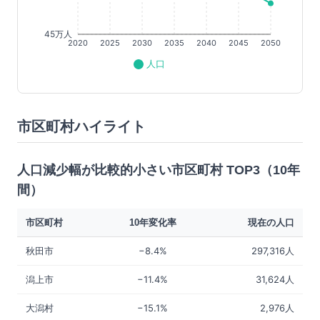
45万人
2020
2025
2030
2035
2040
2045
2050
人口
市区町村ハイライト
人口減少幅が比較的小さい市区町村 TOP3（10年
間）
市区町村
10年変化率
現在の人口
秋田市
−8.4%
297,316人
潟上市
−11.4%
31,624人
大潟村
−15.1%
2,976人