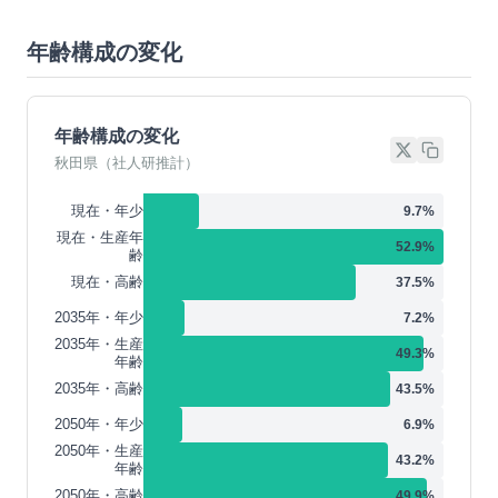
年齢構成の変化
年齢構成の変化
秋田県（社人研推計）
現在・年少
9.7
%
現在・生産年
52.9
%
齢
現在・高齢
37.5
%
2035年・年少
7.2
%
2035年・生産
49.3
%
年齢
2035年・高齢
43.5
%
2050年・年少
6.9
%
2050年・生産
43.2
%
年齢
2050年・高齢
49.9
%