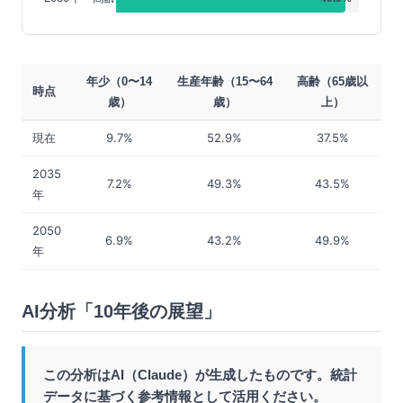
年少（0〜14
生産年齢（15〜64
高齢（65歳以
時点
歳）
歳）
上）
現在
9.7%
52.9%
37.5%
2035
7.2%
49.3%
43.5%
年
2050
6.9%
43.2%
49.9%
年
AI分析「10年後の展望」
この分析はAI（Claude）が生成したものです。統計
データに基づく参考情報として活用ください。