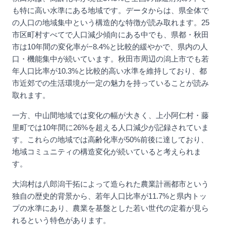
も特に高い水準にある地域です。データからは、県全体で
の人口の地域集中という構造的な特徴が読み取れます。25
市区町村すべてで人口減少傾向にある中でも、県都・秋田
市は10年間の変化率が−8.4%と比較的緩やかで、県内の人
口・機能集中が続いています。秋田市周辺の潟上市でも若
年人口比率が10.3%と比較的高い水準を維持しており、都
市近郊での生活環境が一定の魅力を持っていることが読み
取れます。
一方、中山間地域では変化の幅が大きく、上小阿仁村・藤
里町では10年間に26%を超える人口減少が記録されていま
す。これらの地域では高齢化率が50%前後に達しており、
地域コミュニティの構造変化が続いていると考えられま
す。
大潟村は八郎潟干拓によって造られた農業計画都市という
独自の歴史的背景から、若年人口比率が11.7%と県内トッ
プの水準にあり、農業を基盤とした若い世代の定着が見ら
れるという特色があります。