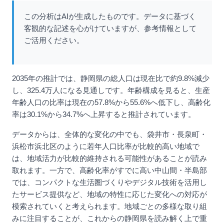
この分析はAIが生成したものです。データに基づく
客観的な記述を心がけていますが、参考情報として
ご活用ください。
2035年の推計では、静岡県の総人口は現在比で約9.8%減少
し、325.4万人になる見通しです。年齢構成を見ると、生産
年齢人口の比率は現在の57.8%から55.6%へ低下し、高齢化
率は30.1%から34.7%へ上昇すると推計されています。
データからは、全体的な変化の中でも、袋井市・長泉町・
浜松市浜北区のように若年人口比率が比較的高い地域で
は、地域活力が比較的維持される可能性があることが読み
取れます。一方で、高齢化率がすでに高い中山間・半島部
では、コンパクトな生活圏づくりやデジタル技術を活用し
たサービス提供など、地域の特性に応じた変化への対応が
模索されていくと考えられます。地域ごとの多様な取り組
みに注目することが、これからの静岡県を読み解く上で重