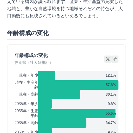
えている構図が読み取れます。産業・生活基盤の充実した
地域と、豊かな自然環境を持つ地域それぞれの特色が、人
口動態にも反映されているといえるでしょう。
年齢構成の変化
年齢構成の変化
静岡県（社人研推計）
現在・年少
12.1
%
現在・生産年
57.8
%
齢
現在・高齢
30.1
%
2035年・年少
9.8
%
2035年・生産
55.6
%
年齢
2035年・高齢
34.7
%
2050年・年少
9.7
%