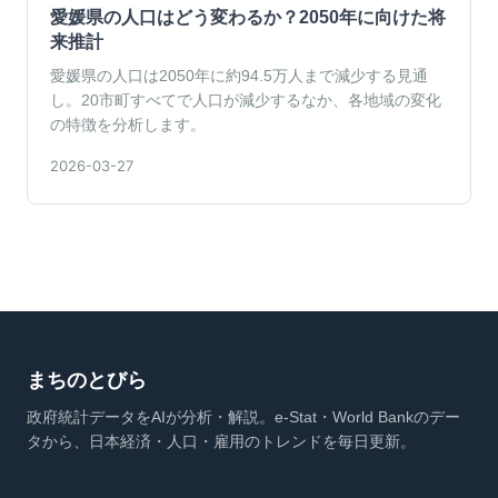
愛媛県の人口はどう変わるか？2050年に向けた将
来推計
愛媛県の人口は2050年に約94.5万人まで減少する見通
し。20市町すべてで人口が減少するなか、各地域の変化
の特徴を分析します。
2026-03-27
まちのとびら
政府統計データをAIが分析・解説。e-Stat・World Bankのデー
タから、日本経済・人口・雇用のトレンドを毎日更新。