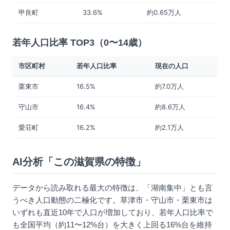
甲良町
33.6%
約0.65万人
若年人口比率 TOP3（0〜14歳）
市区町村
若年人口比率
現在の人口
栗東市
16.5%
約7.0万人
守山市
16.4%
約8.6万人
愛荘町
16.2%
約2.1万人
AI分析「この滋賀県の特徴」
データから読み取れる最大の特徴は、「湖南集中」とも言
うべき人口動態の二極化です。草津市・守山市・栗東市は
いずれも直近10年で人口が増加しており、若年人口比率で
も全国平均（約11〜12%台）を大きく上回る16%台を維持