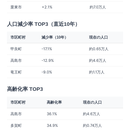
栗東市
+2.1%
約7.0万人
人口減少率 TOP3（直近10年）
市区町村
減少率（10年）
現在の人口
甲良町
-17.1%
約0.65万人
高島市
-12.9%
約4.6万人
竜王町
-9.0%
約1.1万人
高齢化率 TOP3
市区町村
高齢化率
現在の人口
高島市
36.1%
約4.6万人
多賀町
34.9%
約0.74万人