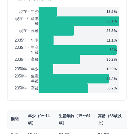
現在・年少
13.6
%
現在・生産年
60.1
%
齢
現在・高齢
26.3
%
2035年・年少
11.1
%
2035年・生産
58
%
年齢
2035年・高齢
30.8
%
2050年・年少
10.9
%
2050年・生産
52.4
%
年齢
2050年・高齢
36.7
%
年少（0〜14
生産年齢（15〜64
高齢（65歳以
期間
歳）
歳）
上）