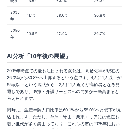
現在
13.6%
60.1%
26.3%
2035
11.1%
58.0%
30.8%
年
2050
10.9%
52.4%
36.7%
年
AI分析「10年後の展望」
2035年時点での最も注目される変化は、高齢化率が現在の
26.3%から30.8%へ上昇するという点です。4人に1人以上が
65歳以上という現状から、3人に1人近くが高齢者となる見
通しであり、医療・介護サービスへの需要が一層高まると
考えられます。
同時に、生産年齢人口比率は60.1%から58.0%へと低下が見
込まれます。ただし、草津・守山・栗東エリアには現在も
若い世代が多く集まっており、これらの市は2035年におい