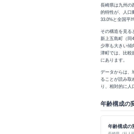
長崎県は九州の
的特性が、人口
33.0%と全国
その構造を見る
新上五島町（同4
少率も大きい傾
津町では、比較
にあります。
データからは、
ることが読み取
り、相対的に人
年齢構成の
年齢構成の
長崎県（社人