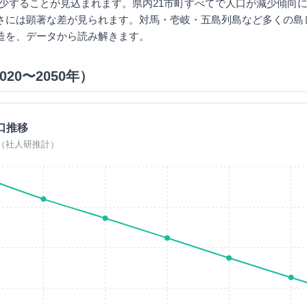
で減少することが見込まれます。県内21市町すべてで人口が減少傾向
さには顕著な差が見られます。対馬・壱岐・五島列島など多くの島
造を、データから読み解きます。
20〜2050年）
口推移
0年（社人研推計）