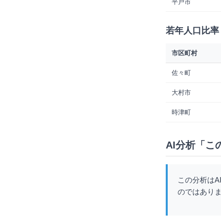
平戸市
若年人口比率 
市区町村
佐々町
大村市
時津町
AI分析「こ
この分析はA
のではあり