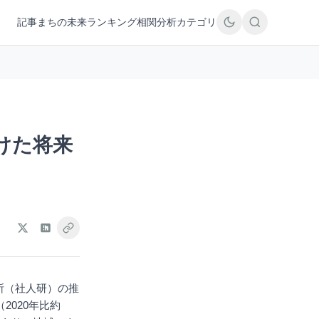
記事
まちの未来
ランキング
相関分析
カテゴリ
けた将来
所（社人研）の推
（2020年比約