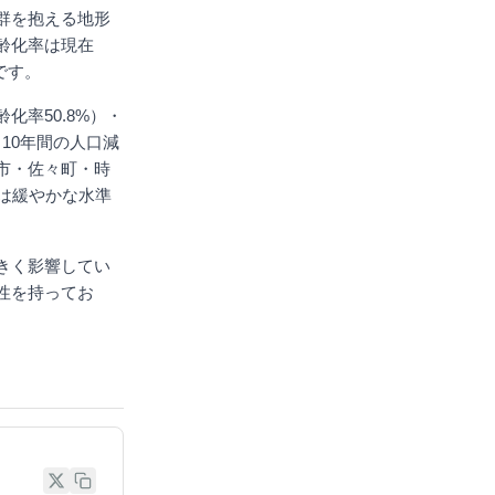
群を抱える地形
齢化率は現在
です。
率50.8%）・
、10年間の人口減
市・佐々町・時
では緩やかな水準
きく影響してい
性を持ってお