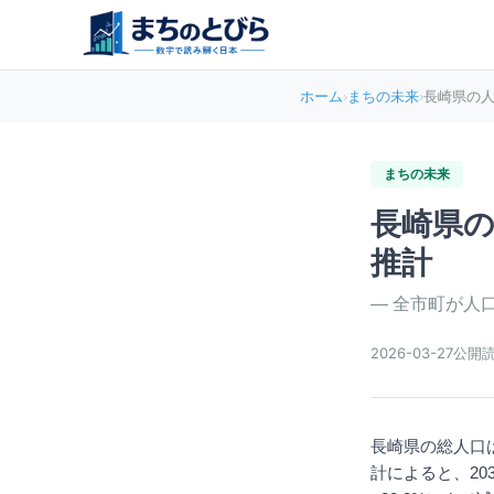
ホーム
›
まちの未来
›
長崎県の人
まちの未来
長崎県の
推計
—
全市町が人口
2026-03-27
公開
長崎県の総人口は
計によると、203