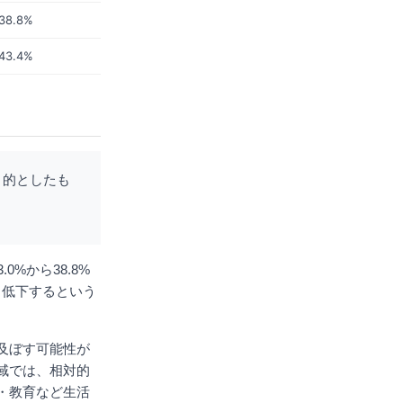
38.8%
43.4%
目的としたも
0%から38.8%
と低下するという
及ぼす可能性が
域では、相対的
・教育など生活