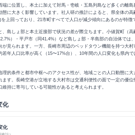
西端に位置し、本土に加えて対馬・壱岐・五島列島など多くの離島
動態に大きく影響しています。社人研の推計によると、県全体の高
平均を上回っており、21市町すべてで人口が減少傾向にあるのが特徴
と、島しょ部と本土近接部で状況の差が際立ちます。小値賀町（高齢化
2.7%）・平戸市（同41.4%）など島しょ部・半島部の自治体では
向が見られます。一方、長崎市周辺のベッドタウン機能を持つ大村
的若年人口比率が高く（15〜17%台）、10年間の人口変化も県内
地理的条件と都市中枢へのアクセス性が、地域ごとの人口動態に大
れます。長崎空港が立地する大村市は交通利便性の面で一定の優位
口維持に寄与している可能性があると考えられます。
変化
変化
研推計）