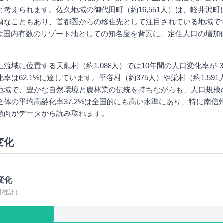
と考えられます。佐久地域の御代田町（約16,551人）は、軽井沢
頃なこともあり、首都圏からの移住先として注目されている地域で
9人）は国内有数のリゾート地としての知名度を背景に、定住人口の増
流域に位置する天龍村（約1,088人）では10年間の人口変化率が-3
率は62.1%に達しています。平谷村（約375人）や栄村（約1,59
地域で、豊かな自然環境と農林業の伝統を持ちながらも、人口規模
全体の平均高齢化率37.2%は全国的にも高い水準にあり、特に南信
傾向がデータから読み取れます。
変化
変化
研推計）