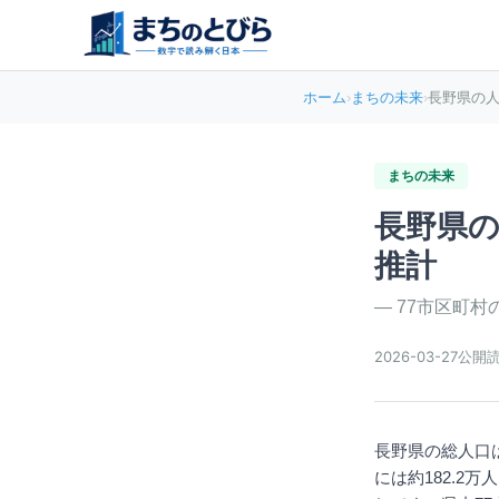
ホーム
›
まちの未来
›
長野県の人
まちの未来
長野県の
推計
—
77市区町
2026-03-27
公開
長野県の総人口は
には約182.2万