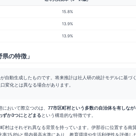
15.8%
13.9%
13.9%
野県の特徴」
Iが自動生成したものです。将来推計は社人研の統計モデルに基づ
人口変化とは異なる場合があります。
態において際立つのは、
77市区町村という多数の自治体を有しなが
わずか3つにとどまる
という構造的な特徴です。
町村はそれぞれ異なる背景を持っています。伊那谷に位置する南箕輪村
比率15.8%と県内最高水準にあり、教育環境や生活利便性を評価し