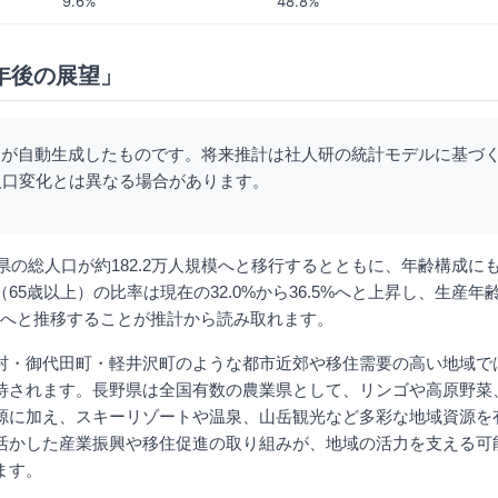
9.6%
48.8%
0年後の展望」
Iが自動生成したものです。将来推計は社人研の統計モデルに基づ
人口変化とは異なる場合があります。
野県の総人口が約182.2万人規模へと移行するとともに、年齢構成に
65歳以上）の比率は現在の32.0%から36.5%へと上昇し、生産年
3.8%へと推移することが推計から読み取れます。
村・御代田町・軽井沢町のような都市近郊や移住需要の高い地域で
待されます。長野県は全国有数の農業県として、リンゴや高原野菜
源に加え、スキーリゾートや温泉、山岳観光など多彩な地域資源を
活かした産業振興や移住促進の取り組みが、地域の活力を支える可
ます。