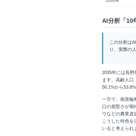
2050年
AI分析「1
この分析はA
り、実際の
2035年には長
ます。高齢人口（
56.1%から5
一方で、南箕輪
口の底堅さが期
ウなどの農業資
こうした特色を
いると考えられ