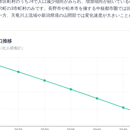
7市区町村のうち74で人口減少傾向がみられ、増加傾向が続いてい
沢町の3市町村のみです。長野市や松本市を擁する中核都市圏では
一方、天竜川上流域や新潟県境の山間部では変化速度が大きいこと
口推移
0年（社人研推計）
2025
2030
2035
2040
2045