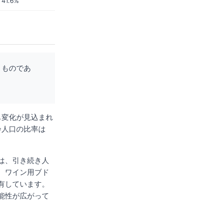
41.6%
くものであ
も変化が見込まれ
齢人口の比率は
は、引き続き人
、ワイン用ブド
有しています。
能性が広がって