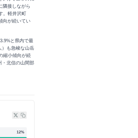
町に隣接しながら
す。軽井沢町
加傾向が続いてい
3.9%と県内で最
1人）も急峻な山岳
の縮小傾向が続
州・北信の山間部
12
%