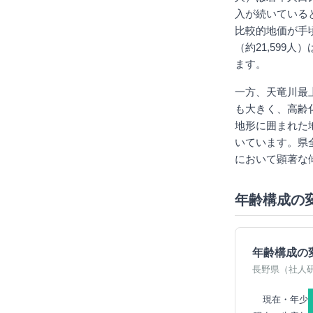
入が続いている
比較的地価が手
（約21,59
ます。
一方、天竜川最上
も大きく、高齢化
地形に囲まれた
いています。県
において顕著な
年齢構成の
年齢構成の
長野県（社人
現在・年少