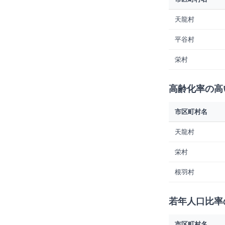
天龍村
平谷村
栄村
高齢化率の高
市区町村名
天龍村
栄村
根羽村
若年人口比率
市区町村名