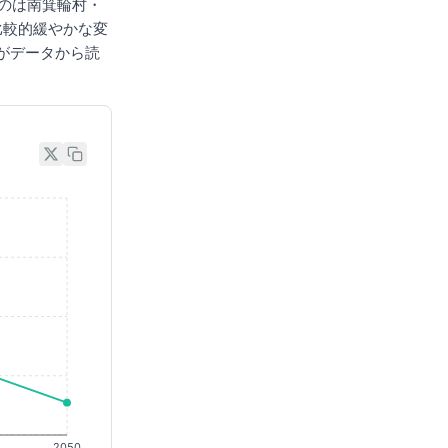
るのは南箕輪村・
比較的緩やかな変
がデータから読
2050