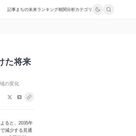
記事
まちの未来
ランキング
相関分析
カテゴリ
けた将来
地域の変化
ると、2035年
）まで減少する見通