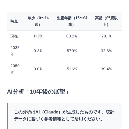
年少（0〜14
生産年齢（15〜64
高齢（65歳以
時点
歳）
歳）
上）
現在
11.7%
60.2%
28.1%
2035
9.3%
57.9%
32.8%
年
2050
9.0%
51.6%
39.4%
年
AI分析「10年後の展望」
この分析はAI（Claude）が生成したものです。統計
データに基づく参考情報として活用ください。