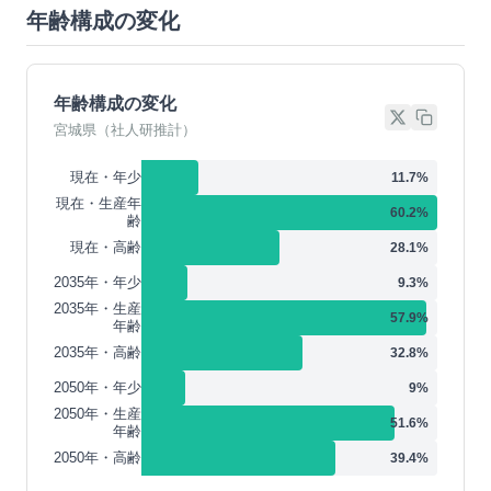
年齢構成の変化
年齢構成の変化
宮城県（社人研推計）
現在・年少
11.7
%
現在・生産年
60.2
%
齢
現在・高齢
28.1
%
2035年・年少
9.3
%
2035年・生産
57.9
%
年齢
2035年・高齢
32.8
%
2050年・年少
9
%
2050年・生産
51.6
%
年齢
2050年・高齢
39.4
%