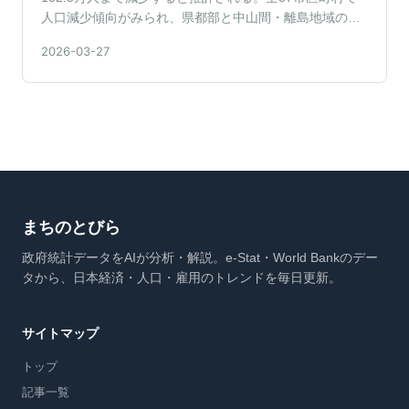
人口減少傾向がみられ、県都部と中山間・離島地域の間
で変化の速度に差があります。
2026-03-27
まちのとびら
政府統計データをAIが分析・解説。e-Stat・World Bankのデー
タから、日本経済・人口・雇用のトレンドを毎日更新。
サイトマップ
トップ
記事一覧