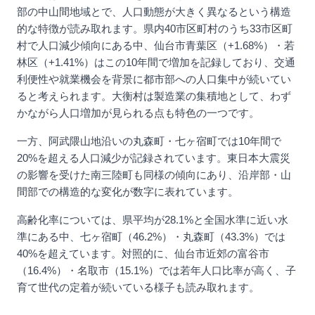
部の中山間地域とで、人口動態が大きく異なるという構造
的な特徴が読み取れます。県内40市区町村のうち33市区町
村で人口減少傾向にある中、仙台市青葉区（+1.68%）・若
林区（+1.41%）はこの10年間で増加を記録しており、交通
利便性や就業機会を背景に都市部への人口集中が続いてい
ると考えられます。大衡村は製造業の集積地として、わず
かながら人口増加が見られる点も特色の一つです。
一方、阿武隈山地沿いの丸森町・七ヶ宿町では10年間で
20%を超える人口減少が記録されています。東日本大震災
の影響を受けた南三陸町も同様の傾向にあり、沿岸部・山
間部での構造的な変化が数字に表れています。
高齢化率については、県平均が28.1%と全国水準に近い水
準にある中、七ヶ宿町（46.2%）・丸森町（43.3%）では
40%を超えています。対照的に、仙台市近郊の富谷市
（16.4%）・名取市（15.1%）では若年人口比率が高く、子
育て世代の定着が続いている様子も読み取れます。