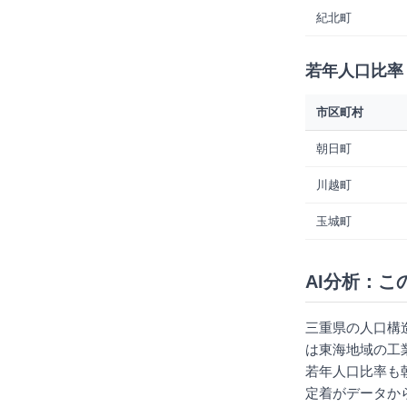
紀北町
若年人口比率
市区町村
朝日町
川越町
玉城町
AI分析：こ
三重県の人口構
は東海地域の工
若年人口比率も朝
定着がデータか