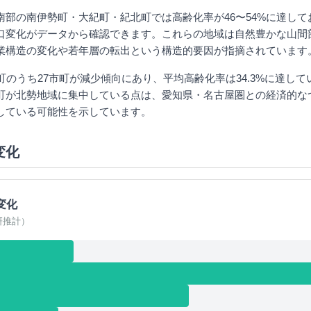
南部の南伊勢町・大紀町・紀北町では高齢化率が46〜54%に達して
い人口変化がデータから確認できます。これらの地域は自然豊かな山間
業構造の変化や若年層の転出という構造的要因が指摘されています
町のうち27市町が減少傾向にあり、平均高齢化率は34.3%に達し
町が北勢地域に集中している点は、愛知県・名古屋圏との経済的な
している可能性を示しています。
変化
変化
研推計）