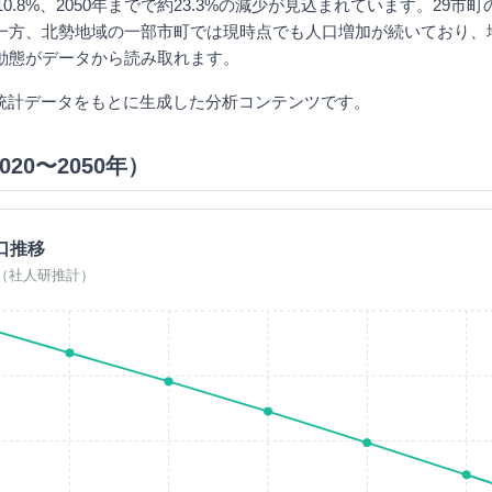
10.8%、2050年までで約23.3%の減少が見込まれています。29市
一方、北勢地域の一部市町では現時点でも人口増加が続いており、
動態がデータから読み取れます。
が統計データをもとに生成した分析コンテンツです。
20〜2050年）
口推移
0年（社人研推計）