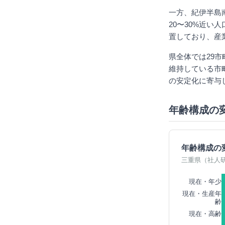
一方、紀伊半島
20〜30%近
置しており、産
県全体では29市
維持している市
の安定化に寄与
年齢構成の
年齢構成の
三重県（社人
現在・年少
現在・生産年
齢
現在・高齢