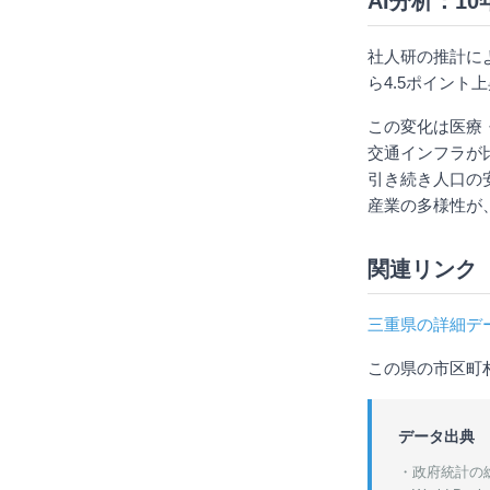
AI分析：1
社人研の推計によ
ら4.5ポイント
この変化は医療
交通インフラが
引き続き人口の
産業の多様性が
関連リンク
三重県の詳細デ
この県の市区町
データ出典
・政府統計の総合