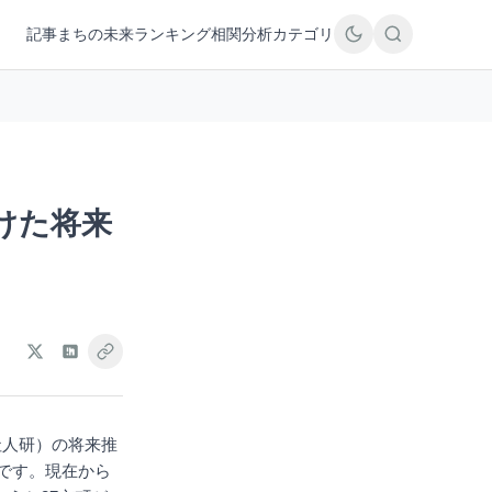
記事
まちの未来
ランキング
相関分析
カテゴリ
けた将来
社人研）の将来推
通しです。現在から