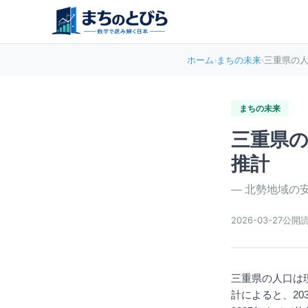
ホーム
›
まちの未来
›
三重県の人
まちの未来
三重県の
推計
—
北勢地域の
2026-03-27
公開
三重県の人口は現
計によると、20