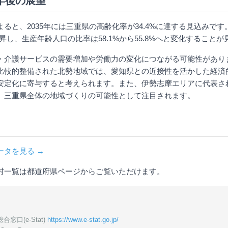
0年後の展望
ると、2035年には三重県の高齢化率が34.4%に達する見込みです。
上昇し、生産年齢人口の比率は58.1%から55.8%へと変化すること
・介護サービスの需要増加や労働力の変化につながる可能性があり
比較的整備された北勢地域では、愛知県との近接性を活かした経済
安定化に寄与すると考えられます。また、伊勢志摩エリアに代表さ
、三重県全体の地域づくりの可能性として注目されます。
ータを見る →
村一覧は都道府県ページからご覧いただけます。
窓口(e-Stat)
https://www.e-stat.go.jp/