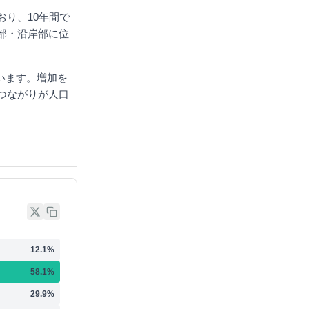
おり、10年間で
部・沿岸部に位
。
ています。増加を
つながりが人口
12.1
%
58.1
%
29.9
%