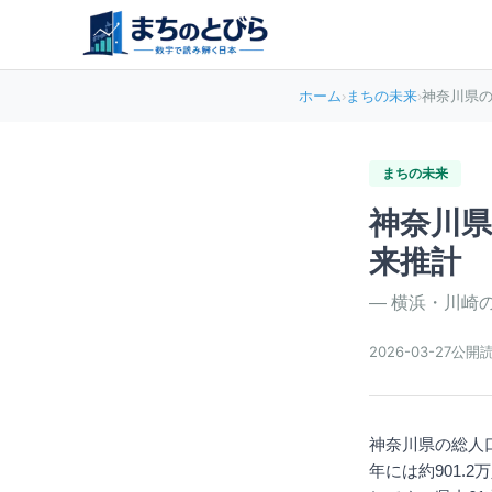
ホーム
›
まちの未来
›
神奈川県の
まちの未来
神奈川県
来推計
—
横浜・川崎
2026-03-27
公開
神奈川県の総人口
年には約901.2