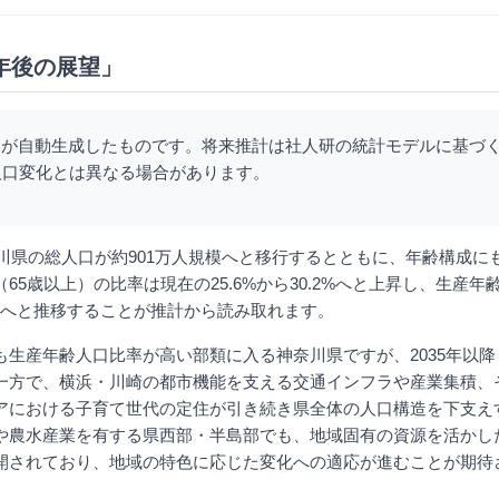
0年後の展望」
Iが自動生成したものです。将来推計は社人研の統計モデルに基づ
人口変化とは異なる場合があります。
奈川県の総人口が約901万人規模へと移行するとともに、年齢構成に
65歳以上）の比率は現在の25.6%から30.2%へと上昇し、生産年
9.7%へと推移することが推計から読み取れます。
も生産年齢人口比率が高い部類に入る神奈川県ですが、2035年以
一方で、横浜・川崎の都市機能を支える交通インフラや産業集積、
アにおける子育て世代の定住が引き続き県全体の人口構造を下支え
や農水産業を有する県西部・半島部でも、地域固有の資源を活かし
開されており、地域の特色に応じた変化への適応が進むことが期待