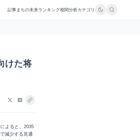
記事
まちの未来
ランキング
相関分析
カテゴリ
向けた将
よると、2035
）まで減少する見通