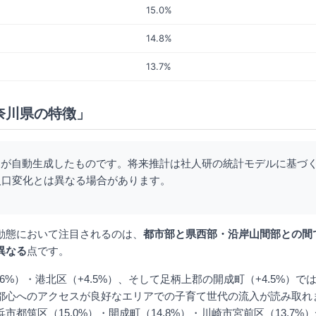
15.0%
14.8%
13.7%
奈川県の特徴」
Iが自動生成したものです。将来推計は社人研の統計モデルに基づ
人口変化とは異なる場合があります。
動態において注目されるのは、
都市部と県西部・沿岸山間部との間
異なる
点です。
.6%）・港北区（+4.5%）、そして足柄上郡の開成町（+4.5%）で
都心へのアクセスが良好なエリアでの子育て世代の流入が読み取れ
市都筑区（15.0%）・開成町（14.8%）・川崎市宮前区（13.7%