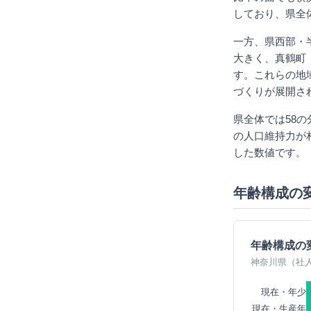
しており、県全体
一方、県西部・半
大きく、真鶴町（
す。これらの地
づくりが展開さ
県全体では58
の人口維持力が
した数値です。
年齢構成の
年齢構成の
神奈川県（社
現在・年少
現在・生産年