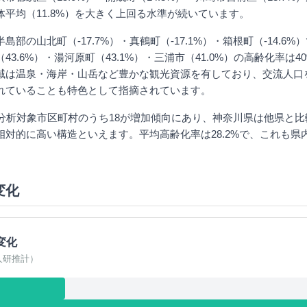
平均（11.8%）を大きく上回る水準が続いています。
島部の山北町（-17.7%）・真鶴町（-17.1%）・箱根町（-14.6
43.6%）・湯河原町（43.1%）・三浦市（41.0%）の高齢化率は
域は温泉・海岸・山岳など豊かな観光資源を有しており、交流人口
れていることも特色として指摘されています。
の分析対象市区町村のうち18が増加傾向にあり、神奈川県は他県と
相対的に高い構造といえます。平均高齢化率は28.2%で、これも県
変化
変化
人研推計）