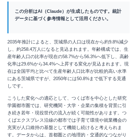
この分析はAI（Claude）が生成したものです。統計
データに基づく参考情報として活用ください。
2035年推計によると、茨城県の人口は現在から約9.8%減少
し、約258.4万人になると見込まれます。年齢構成では、生
産年齢人口の比率が現在の58.7%から56.3%へ低下し、高齢
化率は29.6%から34.4%へ上昇する変化が見込まれます。現
在は全国平均と比べて生産年齢人口比率が比較的高い水準
にある茨城県ですが、2050年には50.8%まで低下する見通
しです。
こうした変化への適応として、つくば市を中心とした研究
学園都市圏では、研究機関・大学・企業の集積を背景に引
き続き若年・現役世代の流入が続く可能性があります。つ
くばエクスプレス沿線の都市では子育て環境や就業機会の
充実が人口維持の基盤として機能し続けると考えられま
す。データからは、首都圏との地理的・交通的なつながり