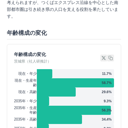
考えられますが、つくばエクスプレス沿線を中心とした南
部都市圏は引き続き県の人口を支える役割を果たしていま
す。
年齢構成の変化
年齢構成の変化
茨城県（社人研推計）
現在・年少
11.7
%
現在・生産年
58.7
%
齢
現在・高齢
29.6
%
2035年・年少
9.3
%
2035年・生産
56.3
%
年齢
2035年・高齢
34.4
%