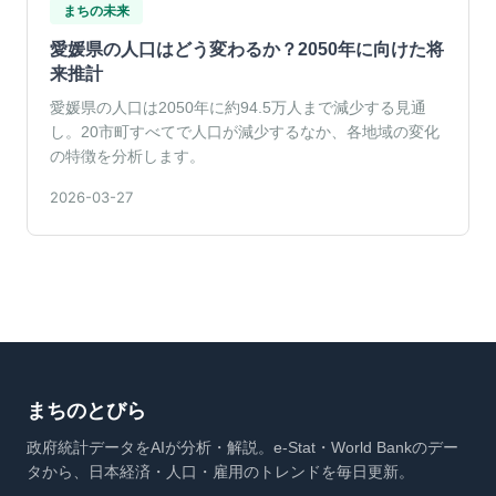
まちの未来
愛媛県の人口はどう変わるか？2050年に向けた将
来推計
愛媛県の人口は2050年に約94.5万人まで減少する見通
し。20市町すべてで人口が減少するなか、各地域の変化
の特徴を分析します。
2026-03-27
まちのとびら
政府統計データをAIが分析・解説。e-Stat・World Bankのデー
タから、日本経済・人口・雇用のトレンドを毎日更新。