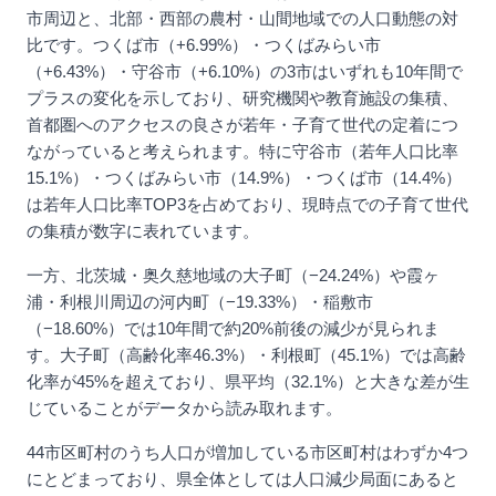
市周辺と、北部・西部の農村・山間地域での人口動態の対
比です。つくば市（+6.99%）・つくばみらい市
（+6.43%）・守谷市（+6.10%）の3市はいずれも10年間で
プラスの変化を示しており、研究機関や教育施設の集積、
首都圏へのアクセスの良さが若年・子育て世代の定着につ
ながっていると考えられます。特に守谷市（若年人口比率
15.1%）・つくばみらい市（14.9%）・つくば市（14.4%）
は若年人口比率TOP3を占めており、現時点での子育て世代
の集積が数字に表れています。
一方、北茨城・奥久慈地域の大子町（−24.24%）や霞ヶ
浦・利根川周辺の河内町（−19.33%）・稲敷市
（−18.60%）では10年間で約20%前後の減少が見られま
す。大子町（高齢化率46.3%）・利根町（45.1%）では高齢
化率が45%を超えており、県平均（32.1%）と大きな差が生
じていることがデータから読み取れます。
44市区町村のうち人口が増加している市区町村はわずか4つ
にとどまっており、県全体としては人口減少局面にあると