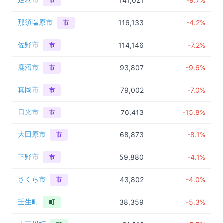
足利市
141,021
-9.7%
市
那須塩原市
116,133
-4.2%
市
佐野市
114,146
-7.2%
市
鹿沼市
93,807
-9.6%
市
真岡市
79,002
-7.0%
市
日光市
76,413
-15.8%
市
大田原市
68,873
-8.1%
市
下野市
59,880
-4.1%
市
さくら市
43,802
-4.0%
市
壬生町
38,359
-5.3%
町