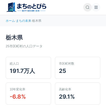
ホーム
›
まちの未来
›
栃木県
栃木県
25
市区町村の人口データ
総人口
市区町村数
191.7万人
25
10年変化率
高齢化率
-6.8%
29.1%