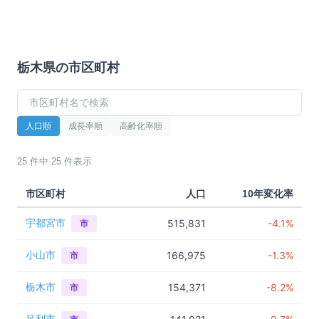
栃木県
の市区町村
人口順
成長率順
高齢化率順
25
件中
25
件表示
市区町村
人口
10年変化率
宇都宮市
515,831
-4.1%
市
小山市
166,975
-1.3%
市
栃木市
154,371
-8.2%
市