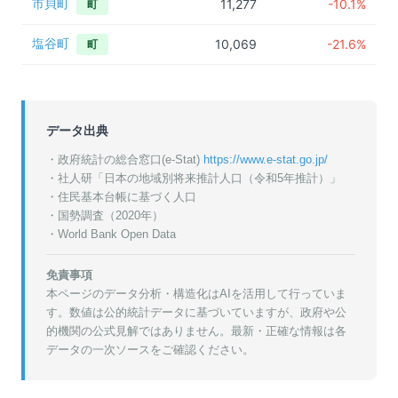
市貝町
11,277
-10.1%
町
塩谷町
10,069
-21.6%
町
データ出典
・政府統計の総合窓口(e-Stat)
https://www.e-stat.go.jp/
・
社人研「日本の地域別将来推計人口（令和5年推計）」
・
住民基本台帳に基づく人口
・
国勢調査（2020年）
・World Bank Open Data
免責事項
本ページのデータ分析・構造化はAIを活用して行っていま
す。数値は公的統計データに基づいていますが、政府や公
的機関の公式見解ではありません。最新・正確な情報は各
データの一次ソースをご確認ください。