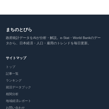
まちのとびら
政府統計データをAIが分析・解説。e-Stat・World Bankのデー
タから、日本経済・人口・雇用のトレンドを毎日更新。
サイトマップ
トップ
記事一覧
ランキング
就活データブック
相関分析
地域経済レポート
お問い合わせ