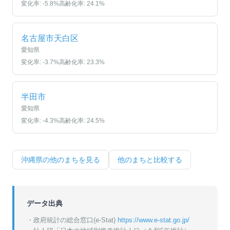
変化率:
-5.8
%
高齢化率:
24.1
%
名古屋市天白区
愛知県
変化率:
-3.7
%
高齢化率:
23.3
%
半田市
愛知県
変化率:
-4.3
%
高齢化率:
24.5
%
沖縄県
の他のまちを見る
他のまちと比較する
データ出典
・政府統計の総合窓口(e-Stat)
https://www.e-stat.go.jp/