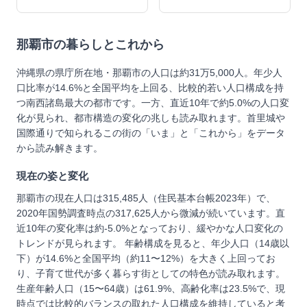
那覇市
の暮らしとこれから
沖縄県の県庁所在地・那覇市の人口は約31万5,000人。年少人
口比率が14.6%と全国平均を上回る、比較的若い人口構成を持
つ南西諸島最大の都市です。一方、直近10年で約5.0%の人口変
化が見られ、都市構造の変化の兆しも読み取れます。首里城や
国際通りで知られるこの街の「いま」と「これから」をデータ
から読み解きます。
現在の姿と変化
那覇市の現在人口は315,485人（住民基本台帳2023年）で、
2020年国勢調査時点の317,625人から微減が続いています。直
近10年の変化率は約-5.0%となっており、緩やかな人口変化の
トレンドが見られます。 年齢構成を見ると、年少人口（14歳以
下）が14.6%と全国平均（約11〜12%）を大きく上回ってお
り、子育て世代が多く暮らす街としての特色が読み取れます。
生産年齢人口（15〜64歳）は61.9%、高齢化率は23.5%で、現
時点では比較的バランスの取れた人口構成を維持していると考