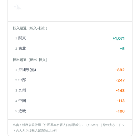
転入超過（転入−転出）
関東
+
1,071
1
東北
+
5
2
転出超過（転出−転入）
沖縄県(他)
-892
1
中部
-247
2
九州
-148
3
中国
-113
4
近畿
-106
5
出典：総務省統計局「住民基本台帳人口移動報告」（e-Stat）｜線の太さ・ドッ
トの大きさは転入超過数に比例