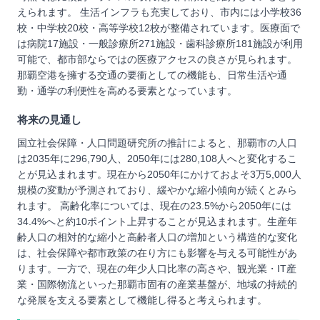
えられます。 生活インフラも充実しており、市内には小学校36
校・中学校20校・高等学校12校が整備されています。医療面で
は病院17施設・一般診療所271施設・歯科診療所181施設が利用
可能で、都市部ならではの医療アクセスの良さが見られます。
那覇空港を擁する交通の要衝としての機能も、日常生活や通
勤・通学の利便性を高める要素となっています。
将来の見通し
国立社会保障・人口問題研究所の推計によると、那覇市の人口
は2035年に296,790人、2050年には280,108人へと変化するこ
とが見込まれます。現在から2050年にかけておよそ3万5,000人
規模の変動が予測されており、緩やかな縮小傾向が続くとみら
れます。 高齢化率については、現在の23.5%から2050年には
34.4%へと約10ポイント上昇することが見込まれます。生産年
齢人口の相対的な縮小と高齢者人口の増加という構造的な変化
は、社会保障や都市政策の在り方にも影響を与える可能性があ
ります。一方で、現在の年少人口比率の高さや、観光業・IT産
業・国際物流といった那覇市固有の産業基盤が、地域の持続的
な発展を支える要素として機能し得ると考えられます。