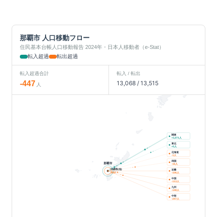
那覇市
人口移動フロー
住民基本台帳人口移動報告 2024年・日本人移動者（e-Stat）
転入超過
転出超過
転入超過合計
転入 / 転出
-447
13,068
/
13,515
人
関東
人
+
1,071
東北
人
+
5
北海道
人
-1
四国
那覇市
人
-16
沖縄県(他)
近畿
人
-892
-106
中国
人
-113
九州
人
-148
中部
人
-247