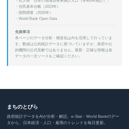
・
社人研「日本の地域別将来推計人口（令和5年推計）」
・
住民基本台帳（2023年）
・
国勢調査（2020年）
・World Bank Open Data
免責事項
本ページのデータ分析・構造化はAIを活用して行っていま
す。数値は公的統計データに基づいていますが、政府や公
的機関の公式見解ではありません。最新・正確な情報は各
データの一次ソースをご確認ください。
まちのとびら
政府統計データをAIが分析・解説。e-Stat・World Bankのデー
タから、日本経済・人口・雇用のトレンドを毎日更新。