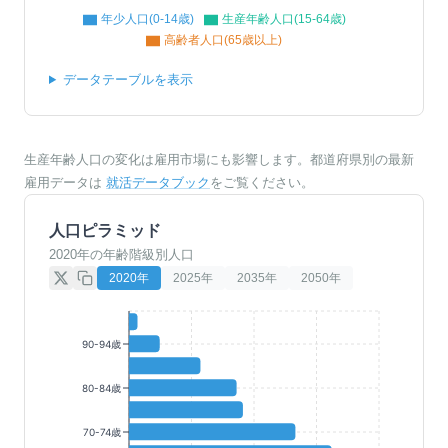
年少人口(0-14歳)
生産年齢人口(15-64歳)
高齢者人口(65歳以上)
データテーブルを表示
生産年齢人口の変化は雇用市場にも影響します。都道府県別の最新
雇用データは
就活データブック
をご覧ください。
人口ピラミッド
2020年の年齢階級別人口
2020
年
2025
年
2035
年
2050
年
90-94歳
80-84歳
70-74歳