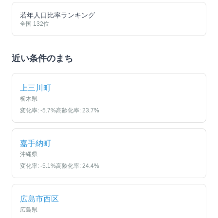
若年人口比率ランキング
全国
132
位
近い条件のまち
上三川町
栃木県
変化率:
-5.7
%
高齢化率:
23.7
%
嘉手納町
沖縄県
変化率:
-5.1
%
高齢化率:
24.4
%
広島市西区
広島県