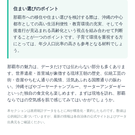
住まい選びのポイント
那覇市への移住や住まい選びを検討する際は、沖縄の中心
都市としての高い生活利便性・教育環境の充実、そして今
後進行が見込まれる高齢化という視点を組み合わせて判断
することが一つのポイントです。子育て環境を重視する方
にとっては、年少人口比率の高さも参考となる材料でしょ
う。
那覇市の魅力は、データだけでは伝わらない部分も多くありま
す。世界遺産・首里城が象徴する琉球王朝の歴史、伝統工芸の
街・壺屋やちむん通りの風情、活気あふれる国際通りの賑わ
い。沖縄そばやゴーヤーチャンプルー、サーターアンダーギー
といった独自の食文化も楽しめます。まずは現地を訪れ、那覇
ならではの空気感を肌で感じてみてはいかがでしょうか。
本セクションは政府統計データをもとにAIが構造化・要約したものです。数値は
公的統計に基づいていますが、最新の情報は各自治体の公式サイトおよびデータ
出典元をご確認ください。