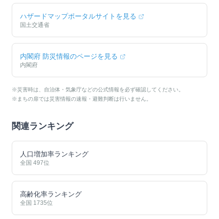
ハザードマップポータルサイトを見る
国土交通省
内閣府 防災情報のページを見る
内閣府
※災害時は、自治体・気象庁などの公式情報を必ず確認してください。
※まちの扉では災害情報の速報・避難判断は行いません。
関連ランキング
人口増加率ランキング
全国
497
位
高齢化率ランキング
全国
1735
位