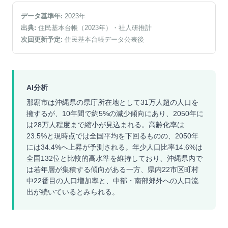
データ基準年:
2023
年
出典:
住民基本台帳（2023年）
・社人研推計
次回更新予定:
住民基本台帳データ公表後
AI分析
那覇市は沖縄県の県庁所在地として31万人超の人口を
擁するが、10年間で約5%の減少傾向にあり、2050年に
は28万人程度まで縮小が見込まれる。高齢化率は
23.5%と現時点では全国平均を下回るものの、2050年
には34.4%へ上昇が予測される。年少人口比率14.6%は
全国132位と比較的高水準を維持しており、沖縄県内で
は若年層が集積する傾向がある一方、県内22市区町村
中22番目の人口増加率と、中部・南部郊外への人口流
出が続いているとみられる。