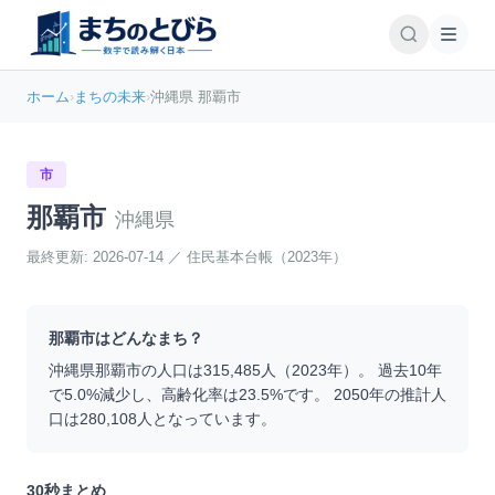
ホーム
›
まちの未来
›
沖縄県 那覇市
市
那覇市
沖縄県
最終更新:
2026-07-14
／
住民基本台帳（2023年）
那覇市
はどんなまち？
沖縄県
那覇市
の人口は
315,485
人（
2023
年）。 過去10年
で
5.0
%
減少
し、高齢化率は
23.5
%です。 2050年の推計人
口は
280,108
人となっています。
30秒まとめ