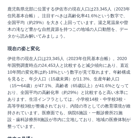
鹿児島県北部に位置する伊佐市の現在人口は23,345人（2023年
住民基本台帳）。注目すべきは高齢化率41.6%という数字で、
全国平均（約29%）を大きく上回っています。湯之尾温泉や曽
木の滝など豊かな自然資源を持つこの地域の人口動態を、デー
タから読み解いてみましょう。
現在の姿と変化
伊佐市の現在人口は23,345人（2023年住民基本台帳）。2020
年国勢調査時点の24,453人と比較すると減少傾向にあり、直近
10年間の変化率は約-18%という数字が見て取れます。年齢構成
を見ると、年少人口（15歳未満）が11.3%、生産年齢人口
（15〜64歳）が47.1%、高齢者（65歳以上）が41.6%となって
おり、全国平均の高齢化率（約29%）と比較すると高い水準に
あります。生活インフラとしては、小学校14校・中学校3校・
高等学校3校が整備されており、内陸の市としての教育環境が維
持されています。医療面でも、病院6施設・一般診療所21施
設・歯科診療所8施設が市内に立地しており、地域の医療体制が
整っています。