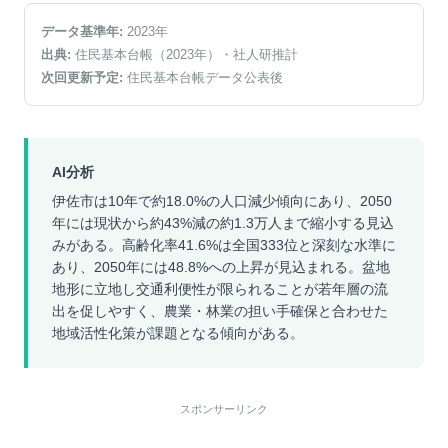
データ基準年:
2023
年
出典:
住民基本台帳（2023年）
・社人研推計
次回更新予定:
住民基本台帳データ公表後
AI分析
伊佐市は10年で約18.0%の人口減少傾向にあり、2050
年には現状から約43%減の約1.3万人まで縮小する見込
みがある。高齢化率41.6%は全国333位と深刻な水準に
あり、2050年には48.8%への上昇が見込まれる。盆地
地形に立地し交通利便性が限られることが若年層の流
出を促しやすく、農業・林業の担い手確保と合わせた
地域活性化策が課題となる傾向がある。
スポンサーリンク