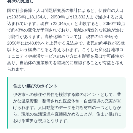
将来の見通し
国立社会保障・人口問題研究所の推計によると、伊佐市の人口
は2035年に18,154人、2050年には13,332人まで減少すると見
込まれています。現在（23,345人）と比較すると、2050年時点
で約43%の変化が予測されており、地域の構造的な転換が進む
可能性があります。高齢化率については、現在の41.6%から
2050年には48.8%へと上昇する見込みで、市民の約半数が65歳
以上という構成になると考えられます。こうした変化は地域コ
ミュニティや生活サービスのあり方にも影響を及ぼす可能性が
あり、自治体の施策動向を継続的に確認することが有益と考え
られます。
住まい選びのポイント
伊佐市への移住や居住を検討する際のポイントとして、豊
かな温泉資源・整備された医療体制・自然環境の充実が挙
げられます。人口動態のデータを判断材料の一つとしなが
ら、現地の生活環境を直接確かめることが、住まい選びに
おける重要な視点となります。