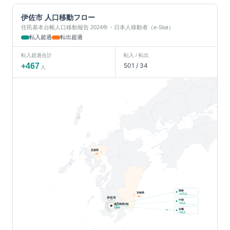
伊佐市
人口移動フロー
住民基本台帳人口移動報告 2024年・日本人移動者（e-Stat）
転入超過
転出超過
転入超過合計
転入 / 転出
+
467
501
/
34
人
佐賀県
-11
関東
宮崎県
人
+
175
-23
伊佐市
中部
人
+
10
鹿児島県(他)
+
306
近畿
人
+
10