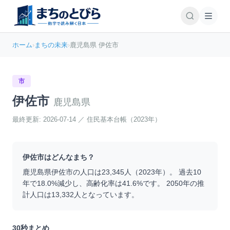
ホーム
›
まちの未来
›
鹿児島県 伊佐市
市
伊佐市
鹿児島県
最終更新:
2026-07-14
／
住民基本台帳（2023年）
伊佐市
はどんなまち？
鹿児島県
伊佐市
の人口は
23,345
人（
2023
年）。 過去10
年で
18.0
%
減少
し、高齢化率は
41.6
%です。 2050年の推
計人口は
13,332
人となっています。
30秒まとめ