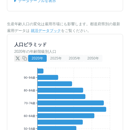
データテーブルを表示
生産年齢人口の変化は雇用市場にも影響します。都道府県別の最新
雇用データは
就活データブック
をご覧ください。
人口ピラミッド
2020年の年齢階級別人口
2020
年
2025
年
2035
年
2050
年
90-94歳
80-84歳
70-74歳
60-64歳
50-54歳