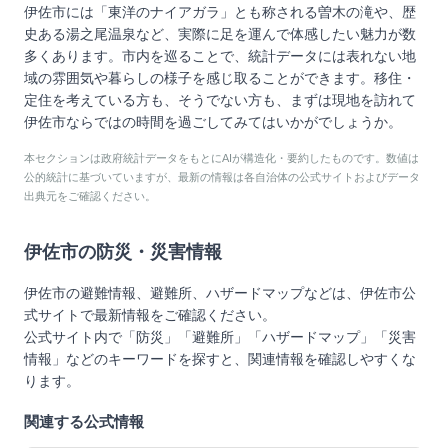
伊佐市には「東洋のナイアガラ」とも称される曽木の滝や、歴
史ある湯之尾温泉など、実際に足を運んで体感したい魅力が数
多くあります。市内を巡ることで、統計データには表れない地
域の雰囲気や暮らしの様子を感じ取ることができます。移住・
定住を考えている方も、そうでない方も、まずは現地を訪れて
伊佐市ならではの時間を過ごしてみてはいかがでしょうか。
本セクションは政府統計データをもとにAIが構造化・要約したものです。数値は
公的統計に基づいていますが、最新の情報は各自治体の公式サイトおよびデータ
出典元をご確認ください。
伊佐市
の防災・災害情報
伊佐市
の避難情報、避難所、ハザードマップなどは、
伊佐市
公
式サイトで最新情報をご確認ください。
公式サイト内で「防災」「避難所」「ハザードマップ」「災害
情報」などのキーワードを探すと、関連情報を確認しやすくな
ります。
関連する公式情報