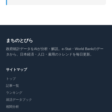
まちのとびら
政府統計データをAIが分析・解説。e-Stat・World Bankのデー
タから、日本経済・人口・雇用のトレンドを毎日更新。
サイトマップ
トップ
記事一覧
ランキング
就活データブック
相関分析