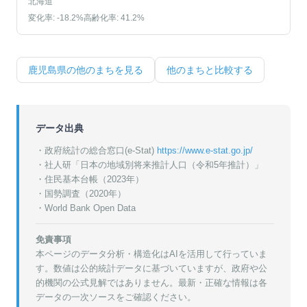
北海道
変化率:
-18.2
%
高齢化率:
41.2
%
鹿児島県
の他のまちを見る
他のまちと比較する
データ出典
・政府統計の総合窓口(e-Stat)
https://www.e-stat.go.jp/
・
社人研「日本の地域別将来推計人口（令和5年推計）」
・
住民基本台帳（2023年）
・
国勢調査（2020年）
・World Bank Open Data
免責事項
本ページのデータ分析・構造化はAIを活用して行っていま
す。数値は公的統計データに基づいていますが、政府や公
的機関の公式見解ではありません。最新・正確な情報は各
データの一次ソースをご確認ください。