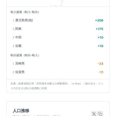
転入超過（転入−転出）
鹿児島県(他)
+
306
1
関東
+
175
2
中部
+
10
3
近畿
+
10
4
転出超過（転出−転入）
宮崎県
-23
1
佐賀県
-11
2
出典：総務省統計局「住民基本台帳人口移動報告」（e-Stat）｜線の太さ・ドッ
トの大きさは転入超過数に比例
人口推移