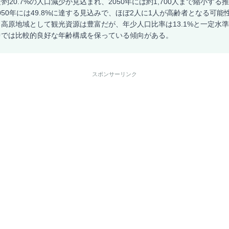
約20.7%の人口減少が見込まれ、2050年には約1,700人まで縮小す
2050年には49.8%に達する見込みで、ほぼ2人に1人が高齢者となる可
高原地域として観光資源は豊富だが、年少人口比率は13.1%と一定水
中では比較的良好な年齢構成を保っている傾向がある。
スポンサーリンク