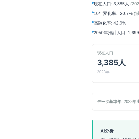
現在人口
:
3,385人
(
20
10年変化率
:
-20.7%
(
高齢化率
:
42.9%
2050年推計人口
:
1,69
現在人口
3,385人
2023年
データ基準年:
2023
年
AI分析