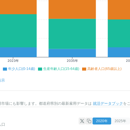
2023年
2035年
2
年少人口(0-14歳)
生産年齢人口(15-64歳)
高齢者人口(65歳以上)
表示
用市場にも影響します。都道府県別の最新雇用データは
就活データブック
を
2020
年
2025
年
人口