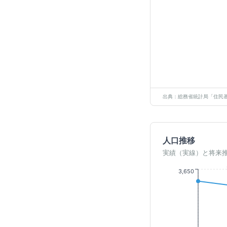
出典：総務省統計局「住民基
人口推移
実績（実線）と将来
3,650