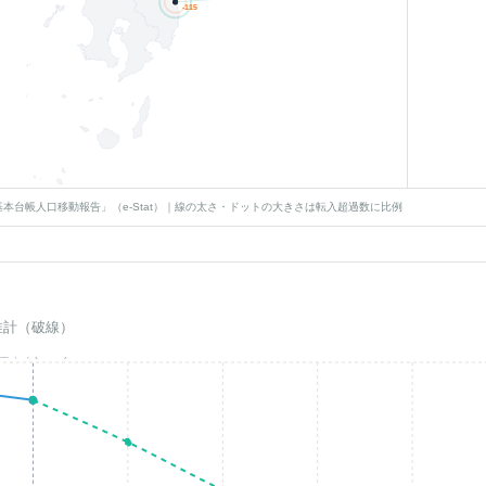
-115
本台帳人口移動報告」（e-Stat）｜線の太さ・ドットの大きさは転入超過数に比例
推計（破線）
基準年(2023)