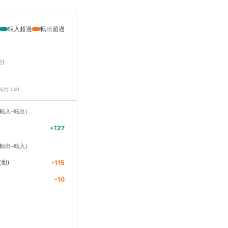
転入超過
転出超過
計
 転出
140
転入−転出）
+
127
転出−転入）
他)
-115
-10