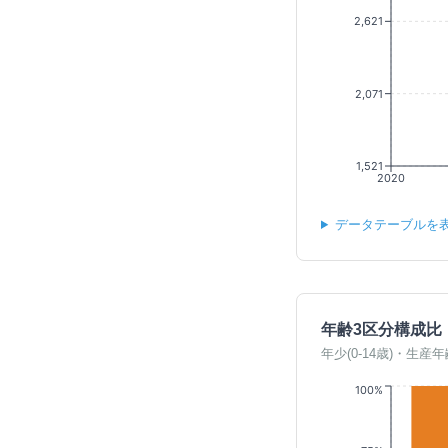
2,621
2,071
1,521
2020
データテーブルを
年齢3区分構成比
年少(0-14歳)・生産年
100%