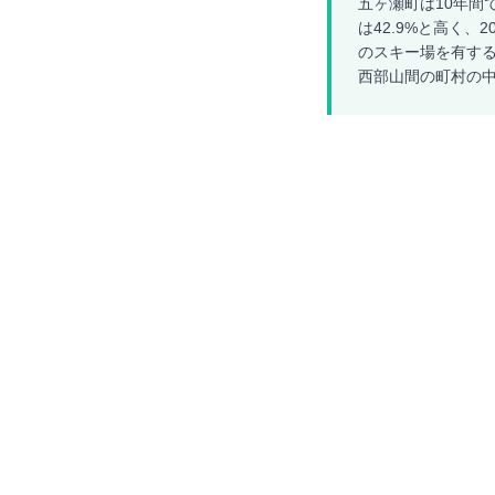
五ヶ瀬町は10年間で
は42.9%と高く、
のスキー場を有する
西部山間の町村の