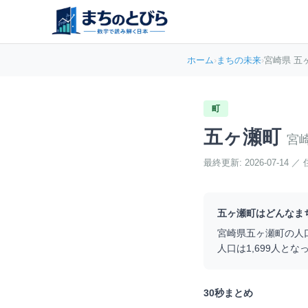
ホーム
›
まちの未来
›
宮崎県 五
町
五ヶ瀬町
宮
最終更新:
2026-07-14
／
五ヶ瀬町
はどんなま
宮崎県
五ヶ瀬町
の人
人口は
1,699
人とな
30秒まとめ