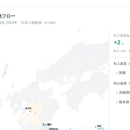
動フロー
 2024年・日本人移動者（e-Stat）
転入超過合
+
2
人
転入
142
−
転入超過（
関東
1
転出超過（
宮崎県(
1
熊本県
2
熊本県
-10
五ヶ瀬町
関東
+
127
人
宮崎県(他)