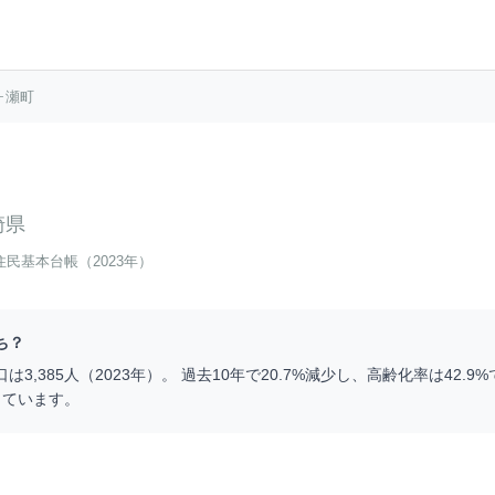
ヶ瀬町
崎県
住民基本台帳（2023年）
ち？
口は
3,385
人（
2023
年）。 過去10年で
20.7
%
減少
し、高齢化率は
42.9
%
っています。