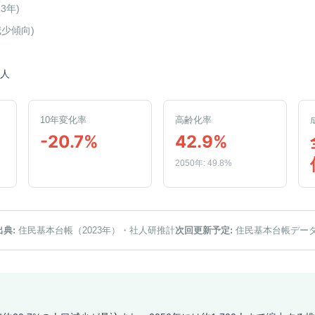
23年
)
減少傾向
)
9人
10年変化率
高齢化率
-20.7%
42.9%
2050年: 49.8%
出典:
住民基本台帳（2023年）
・社人研推計
次回更新予定:
住民基本台帳デー