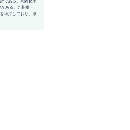
る推計である。高齢化率
能性がある。九州唯一
準を維持しており、県