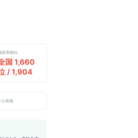
成長率順位
全国 1,660
位 / 1,904
タ公表後