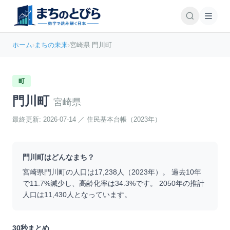
ホーム
›
まちの未来
›
宮崎県 門川町
町
門川町
宮崎県
最終更新:
2026-07-14
／
住民基本台帳（2023年）
門川町
はどんなまち？
宮崎県
門川町
の人口は
17,238
人（
2023
年）。 過去10年
で
11.7
%
減少
し、高齢化率は
34.3
%です。 2050年の推計
人口は
11,430
人となっています。
30秒まとめ