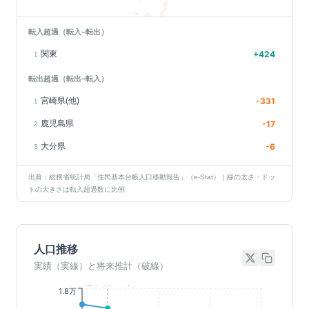
転入超過（転入−転出）
関東
+
424
1
転出超過（転出−転入）
宮崎県(他)
-331
1
鹿児島県
-17
2
大分県
-6
3
出典：総務省統計局「住民基本台帳人口移動報告」（e-Stat）｜線の太さ・ドッ
トの大きさは転入超過数に比例
人口推移
実績（実線）と将来推計（破線）
基準年(2023)
1.8万