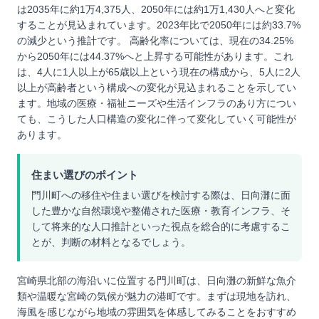
は2035年に約1万4,375人、2050年には約1万1,430人へと変化
することが見込まれています。2023年比で2050年には約33.7%
の減少という推計です。 高齢化率については、現在の34.25%
から2050年には44.37%へと上昇する可能性があります。これ
は、4人に1人以上が65歳以上という現在の構成から、5人に2人
以上が高齢者という構成への変化が見込まれることを示してい
ます。地域の医療・福祉ニーズや生活インフラのあり方につい
ても、こうした人口構造の変化に伴って変化していく可能性が
あります。
住まい選びのポイント
門川町への移住や住まい選びを検討する際は、日向灘に面
した豊かな自然環境や整備された医療・教育インフラ、そ
して将来的な人口推計といった視点を総合的に考慮するこ
とが、判断の材料となるでしょう。
宮崎県北部の海沿いに位置する門川町は、日向灘の新鮮な魚介
類や温暖な宮崎の気候が魅力の港町です。まずは現地を訪れ、
海風を感じながら地域の雰囲気を体感してみることをおすすめ