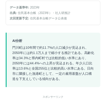
データ基準年:
2023
年
出典:
住民基本台帳（2023年）
・社人研推計
次回更新予定:
住民基本台帳データ公表後
AI分析
門川町は10年間で約11.7%の人口減少が見込まれ、
2050年には約1.1万人まで縮小する推計である。高齢化
率は34.3%と県内町村では比較的低い水準にあり、
2050年には44.4%への上昇が見込まれる。年少人口比
率は13.6%と全国255位と比較的高い水準にある。日向
市に隣接した漁港町として、一定の雇用基盤が人口構
造を下支えしている傾向がある。
スポンサーリンク