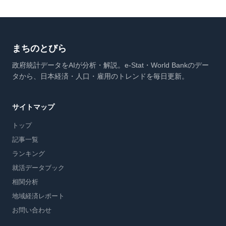
まちのとびら
政府統計データをAIが分析・解説。e-Stat・World Bankのデー
タから、日本経済・人口・雇用のトレンドを毎日更新。
サイトマップ
トップ
記事一覧
ランキング
就活データブック
相関分析
地域経済レポート
お問い合わせ