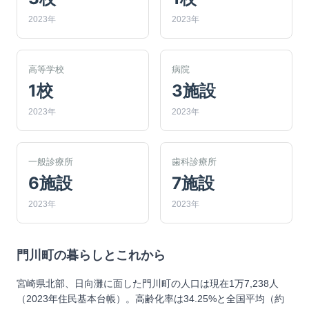
2023年
2023年
高等学校
病院
1校
3施設
2023年
2023年
一般診療所
歯科診療所
6施設
7施設
2023年
2023年
門川町
の暮らしとこれから
宮崎県北部、日向灘に面した門川町の人口は現在1万7,238人
（2023年住民基本台帳）。高齢化率は34.25%と全国平均（約