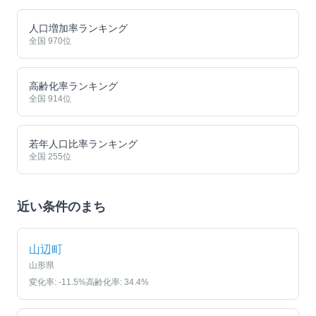
人口増加率ランキング
全国
970
位
高齢化率ランキング
全国
914
位
若年人口比率ランキング
全国
255
位
近い条件のまち
山辺町
山形県
変化率:
-11.5
%
高齢化率:
34.4
%