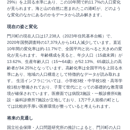
29%）を上回る水準にあり、この10年間で約11.7%の人口変化
が見られます。海と山の自然に恵まれたこの港町が、どのよう
な変化のなかにあるのかをデータから読み解きます。
現在の姿と変化
門川町の現在人口は17,238人（2023年住民基本台帳）で、
2020年国勢調査時の17,379人から141人減少しています。直近
10年間の変化率は約-11.7%で、全国平均と比べると大きめの変
化が見られます。 年齢構成を見ると、年少人口（15歳未満）が
13.62%、生産年齢人口（15〜64歳）が52.13%、65歳以上の高
齢者が34.25%となっています。高齢化率は全国平均を上回る水
準にあり、地域の人口構造として特徴的なデータが読み取れま
す。 生活インフラについては、小学校3校・中学校1校・高等学
校1校が整備されており、子育て世代にとっての基礎的な教育環
境が確保されています。医療面では病院3施設・一般診療所6施
設・歯科診療所7施設が立地しており、1万7千人規模の町とし
ては比較的手厚い医療環境が整っていると考えられます。
将来の見通し
国立社会保障・人口問題研究所の推計によると、門川町の人口