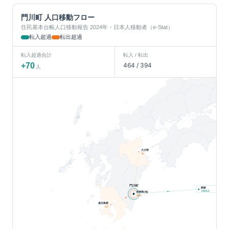
門川町
人口移動フロー
住民基本台帳人口移動報告 2024年・日本人移動者（e-Stat）
転入超過
転出超過
転入超過合計
転入 / 転出
+
70
464
/
394
人
大分県
-6
門川町
関東
人
+
424
宮崎県(他)
-331
鹿児島県
-17