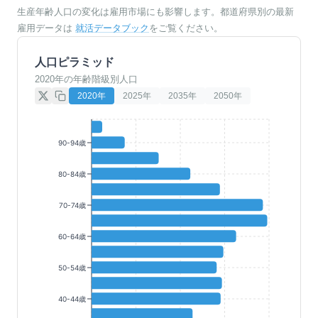
生産年齢人口の変化は雇用市場にも影響します。都道府県別の最新
雇用データは
就活データブック
をご覧ください。
人口ピラミッド
2020年の年齢階級別人口
2020
年
2025
年
2035
年
2050
年
90-94歳
80-84歳
70-74歳
60-64歳
50-54歳
40-44歳