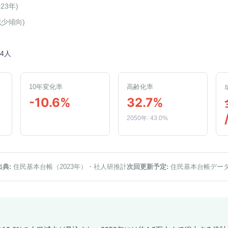
023年
)
減少傾向
)
24人
10年変化率
高齢化率
-10.6%
32.7%
2050年: 43.0%
出典:
住民基本台帳（2023年）
・社人研推計
次回更新予定:
住民基本台帳デー