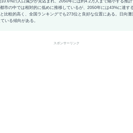
約10.6%の人口減少が見込まれ、2050年には約4.2万人まで縮小する推
規模都市の中では相対的に低めに推移しているが、2050年には43%に達
5%と比較的高く、全国ランキングでも273位と良好な位置にある。日向
えている傾向がある。
スポンサーリンク