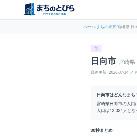
ホーム
›
まちの未来
›
宮崎県 日
市
日向市
宮崎県
最終更新:
2026-07-14
／
日向市
はどんなまち
宮崎県
日向市
の人口
人口は
42,324
人とな
30秒まとめ