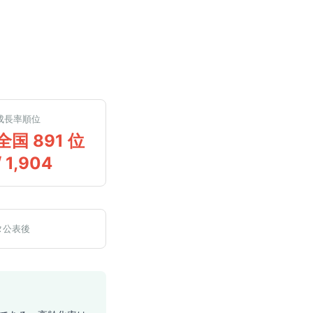
成長率順位
全国 891 位
/ 1,904
タ公表後