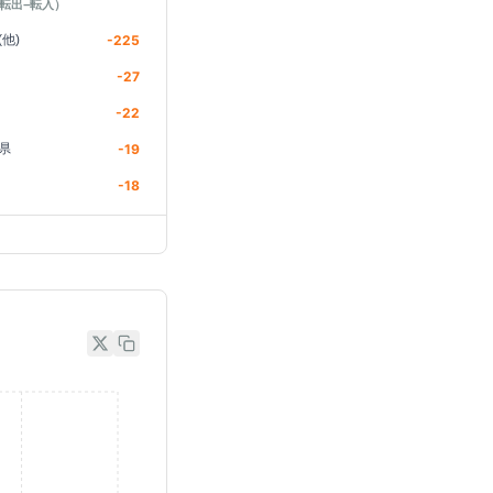
転出−転入）
他)
-225
-27
-22
県
-19
-18