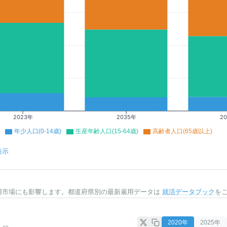
2023年
2035年
2
年少人口(0-14歳)
生産年齢人口(15-64歳)
高齢者人口(65歳以上)
表示
用市場にも影響します。都道府県別の最新雇用データは
就活データブック
を
2020
年
2025
年