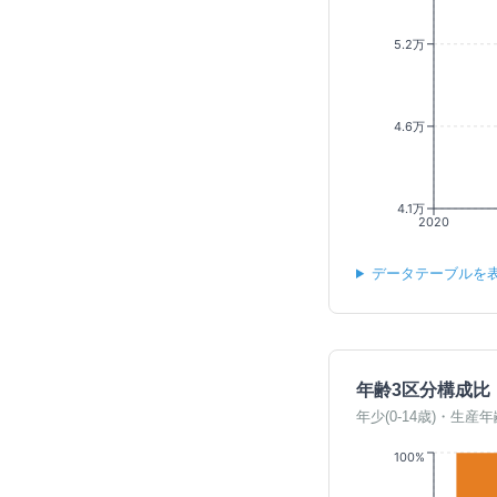
5.2万
4.6万
4.1万
2020
データテーブルを
年齢3区分構成比
年少(0-14歳)・生産年
100%