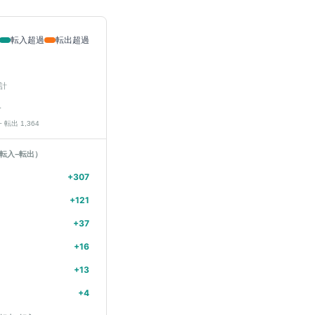
転入超過
転出超過
計
人
− 転出
1,364
転入−転出）
+
307
+
121
+
37
+
16
+
13
+
4