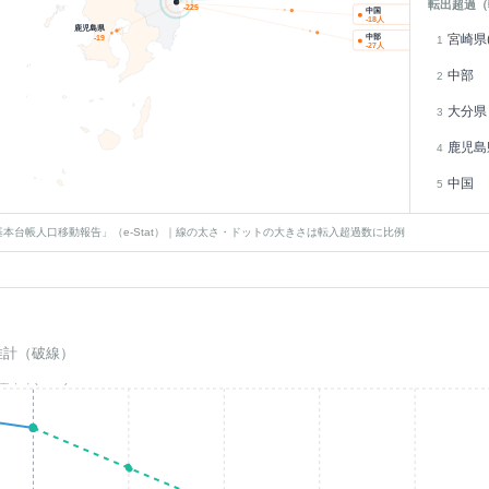
転出超過（
-225
中国
-18
人
鹿児島県
宮崎県(
中部
-19
1
-27
人
中部
2
大分県
3
鹿児島
4
中国
5
本台帳人口移動報告」（e-Stat）｜線の太さ・ドットの大きさは転入超過数に比例
推計（破線）
基準年(2023)