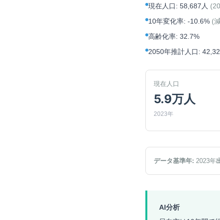
現在人口
:
58,687人
(
2
10年変化率
:
-10.6%
(
高齢化率
:
32.7%
2050年推計人口
:
42,3
現在人口
5.9万人
2023年
データ基準年:
2023
年
AI分析