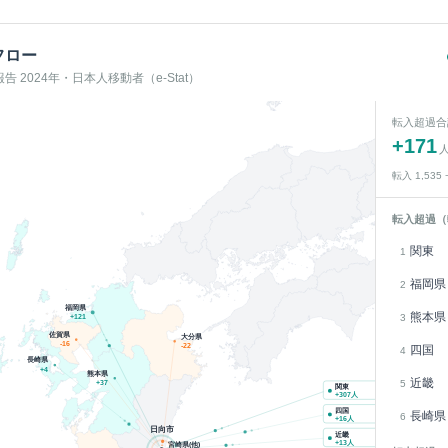
フロー
 2024年・日本人移動者（e-Stat）
転入超過合
+
171
転入
1,535
転入超過（
関東
1
福岡県
2
福岡県
熊本県
3
+
121
佐賀県
大分県
-16
-22
四国
4
長崎県
+
4
熊本県
近畿
5
+
37
関東
+
307
人
四国
長崎県
6
+
16
人
日向市
近畿
+
13
人
宮崎県(他)