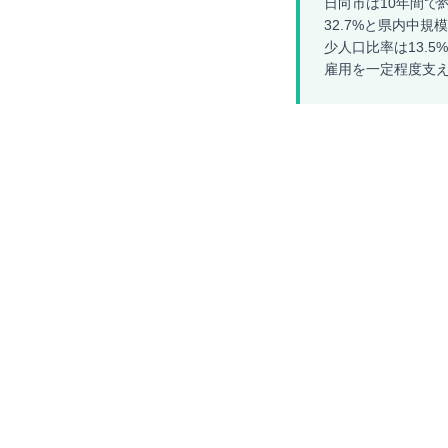
日向市は10年間で
32.7%と県内中
少人口比率は13.
雇用を一定程度支