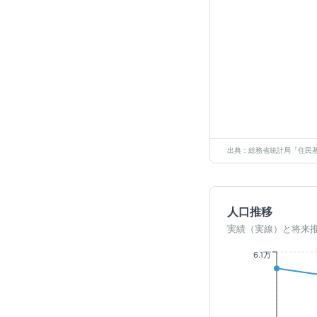
出典：総務省統計局「住民基
人口推移
実績（実線）と将来
6.1万