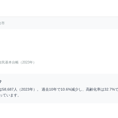
向市
住民基本台帳（2023年）
？
は
58,687
人（
2023
年）。 過去10年で
10.6
%
減少
し、高齢化率は
32.7
%で
っています。