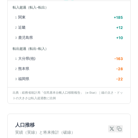
転入超過（転入−転出）
関東
+
185
1
近畿
+
12
2
鹿児島県
+
10
3
転出超過（転出−転入）
大分県(他)
-163
1
熊本県
-28
2
福岡県
-22
3
出典：総務省統計局「住民基本台帳人口移動報告」（e-Stat）｜線の太さ・ドッ
トの大きさは転入超過数に比例
人口推移
実績（実線）と将来推計（破線）