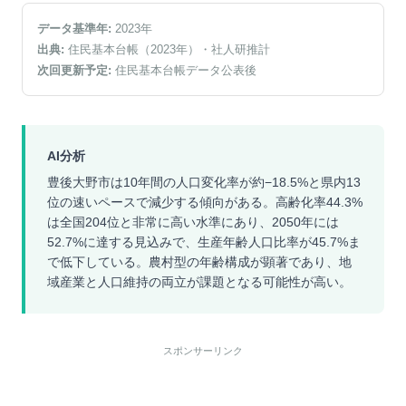
データ基準年:
2023
年
出典:
住民基本台帳（2023年）
・社人研推計
次回更新予定:
住民基本台帳データ公表後
AI分析
豊後大野市は10年間の人口変化率が約−18.5%と県内13
位の速いペースで減少する傾向がある。高齢化率44.3%
は全国204位と非常に高い水準にあり、2050年には
52.7%に達する見込みで、生産年齢人口比率が45.7%ま
で低下している。農村型の年齢構成が顕著であり、地
域産業と人口維持の両立が課題となる可能性が高い。
スポンサーリンク