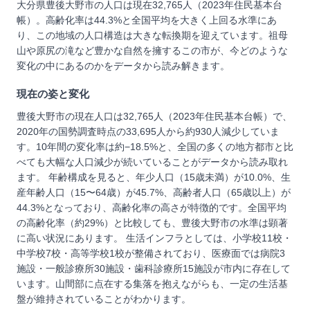
大分県豊後大野市の人口は現在32,765人（2023年住民基本台
帳）。高齢化率は44.3%と全国平均を大きく上回る水準にあ
り、この地域の人口構造は大きな転換期を迎えています。祖母
山や原尻の滝など豊かな自然を擁するこの市が、今どのような
変化の中にあるのかをデータから読み解きます。
現在の姿と変化
豊後大野市の現在人口は32,765人（2023年住民基本台帳）で、
2020年の国勢調査時点の33,695人から約930人減少していま
す。10年間の変化率は約−18.5%と、全国の多くの地方都市と比
べても大幅な人口減少が続いていることがデータから読み取れ
ます。 年齢構成を見ると、年少人口（15歳未満）が10.0%、生
産年齢人口（15〜64歳）が45.7%、高齢者人口（65歳以上）が
44.3%となっており、高齢化率の高さが特徴的です。全国平均
の高齢化率（約29%）と比較しても、豊後大野市の水準は顕著
に高い状況にあります。 生活インフラとしては、小学校11校・
中学校7校・高等学校1校が整備されており、医療面では病院3
施設・一般診療所30施設・歯科診療所15施設が市内に存在して
います。山間部に点在する集落を抱えながらも、一定の生活基
盤が維持されていることがわかります。