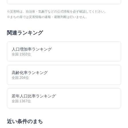
※災害時は、自治体・気象庁などの公式情報を必ず確認してください。
※まちの扉では災害情報の速報・避難判断は行いません。
関連ランキング
人口増加率ランキング
全国
1502
位
高齢化率ランキング
全国
204
位
若年人口比率ランキング
全国
1367
位
近い条件のまち