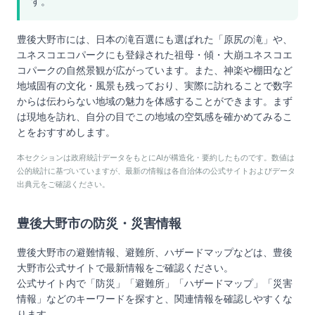
す。
豊後大野市には、日本の滝百選にも選ばれた「原尻の滝」や、
ユネスコエコパークにも登録された祖母・傾・大崩ユネスコエ
コパークの自然景観が広がっています。また、神楽や棚田など
地域固有の文化・風景も残っており、実際に訪れることで数字
からは伝わらない地域の魅力を体感することができます。まず
は現地を訪れ、自分の目でこの地域の空気感を確かめてみるこ
とをおすすめします。
本セクションは政府統計データをもとにAIが構造化・要約したものです。数値は
公的統計に基づいていますが、最新の情報は各自治体の公式サイトおよびデータ
出典元をご確認ください。
豊後大野市
の防災・災害情報
豊後大野市
の避難情報、避難所、ハザードマップなどは、
豊後
大野市
公式サイトで最新情報をご確認ください。
公式サイト内で「防災」「避難所」「ハザードマップ」「災害
情報」などのキーワードを探すと、関連情報を確認しやすくな
ります。