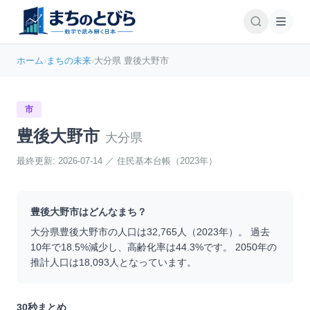
ホーム
›
まちの未来
›
大分県 豊後大野市
市
豊後大野市
大分県
最終更新:
2026-07-14
／
住民基本台帳（2023年）
豊後大野市
はどんなまち？
大分県
豊後大野市
の人口は
32,765
人（
2023
年）。 過去
10年で
18.5
%
減少
し、高齢化率は
44.3
%です。 2050年の
推計人口は
18,093
人となっています。
30秒まとめ