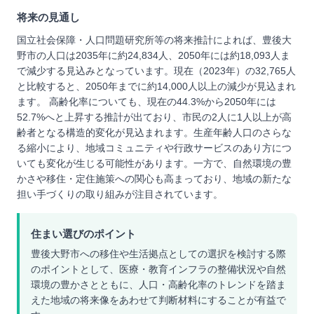
将来の見通し
国立社会保障・人口問題研究所等の将来推計によれば、豊後大
野市の人口は2035年に約24,834人、2050年には約18,093人ま
で減少する見込みとなっています。現在（2023年）の32,765人
と比較すると、2050年までに約14,000人以上の減少が見込まれ
ます。 高齢化率についても、現在の44.3%から2050年には
52.7%へと上昇する推計が出ており、市民の2人に1人以上が高
齢者となる構造的変化が見込まれます。生産年齢人口のさらな
る縮小により、地域コミュニティや行政サービスのあり方につ
いても変化が生じる可能性があります。一方で、自然環境の豊
かさや移住・定住施策への関心も高まっており、地域の新たな
担い手づくりの取り組みが注目されています。
住まい選びのポイント
豊後大野市への移住や生活拠点としての選択を検討する際
のポイントとして、医療・教育インフラの整備状況や自然
環境の豊かさとともに、人口・高齢化率のトレンドを踏ま
えた地域の将来像をあわせて判断材料にすることが有益で