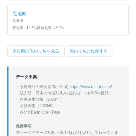
黒潮町
高知県
変化率:
-18.5
%
高齢化率:
45.0
%
大分県
の他のまちを見る
他のまちと比較する
データ出典
・政府統計の総合窓口(e-Stat)
https://www.e-stat.go.jp/
・
社人研「日本の地域別将来推計人口（令和5年推計）」
・
住民基本台帳（2023年）
・
国勢調査（2020年）
・World Bank Open Data
免責事項
本ページのデータ分析・構造化はAIを活用して行っていま