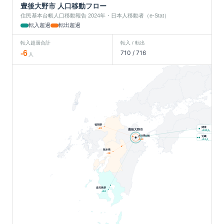
豊後大野市
人口移動フロー
住民基本台帳人口移動報告 2024年・日本人移動者（e-Stat）
転入超過
転出超過
転入超過合計
転入 / 転出
-6
710
/
716
人
福岡県
関東
-22
豊後大野市
人
+
185
大分県(他)
近畿
人
-163
+
12
熊本県
-28
鹿児島県
+
10