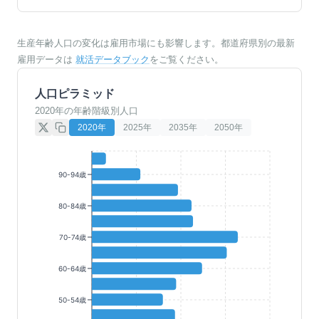
生産年齢人口の変化は雇用市場にも影響します。都道府県別の最新
雇用データは
就活データブック
をご覧ください。
人口ピラミッド
2020年の年齢階級別人口
2020
年
2025
年
2035
年
2050
年
90-94歳
80-84歳
70-74歳
60-64歳
50-54歳