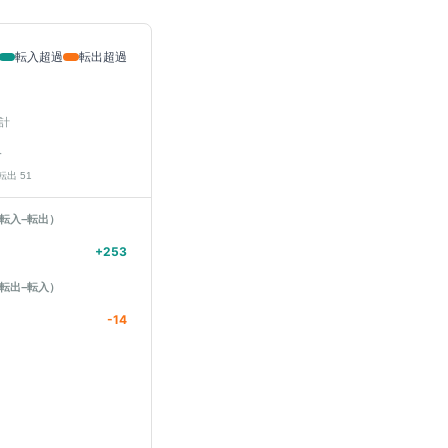
転入超過
転出超過
計
人
 転出
51
転入−転出）
+
253
転出−転入）
-14