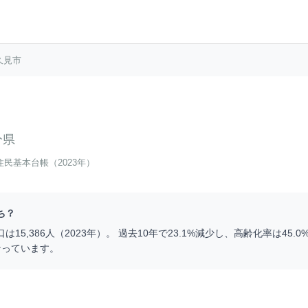
久見市
分県
住民基本台帳（2023年）
ち？
口は
15,386
人（
2023
年）。 過去10年で
23.1
%
減少
し、高齢化率は
45.0
なっています。