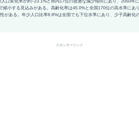
人口変化率が約−23.1%と県内17位の急激な減少傾向にあり、2050年
まで縮小する見込みがある。高齢化率は45.0%と全国170位の高水準にあり
可能性がある。年少人口比率8.8%は全国でも下位水準にあり、少子高齢化
スポンサーリンク