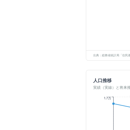
出典：総務省統計局「住民基
人口推移
実績（実線）と将来
1.7万