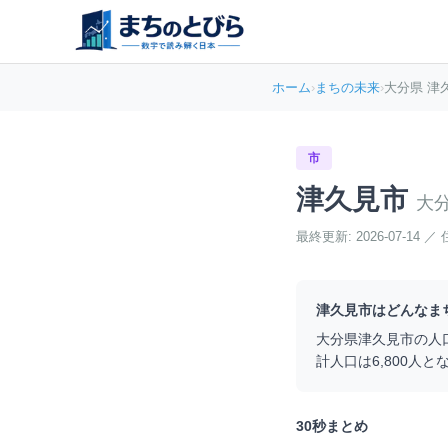
ホーム
›
まちの未来
›
大分県 津
市
津久見市
大
最終更新:
2026-07-14
／
津久見市
はどんなま
大分県
津久見市
の人
計人口は
6,800
人と
30秒まとめ