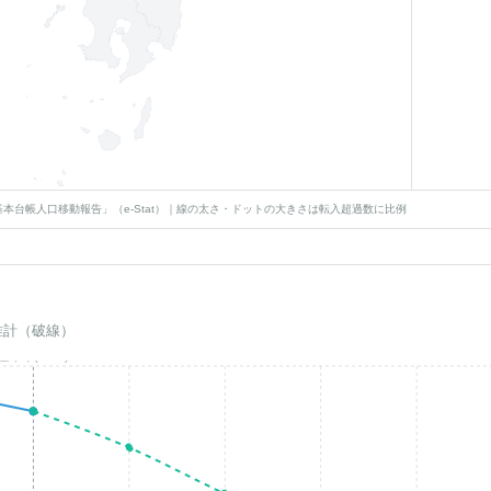
本台帳人口移動報告」（e-Stat）｜線の太さ・ドットの大きさは転入超過数に比例
推計（破線）
基準年(2023)