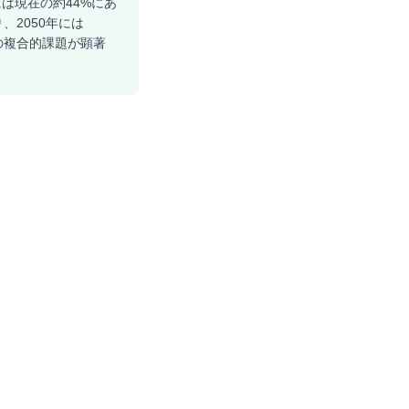
には現在の約44%にあ
、2050年には
の複合的課題が顕著