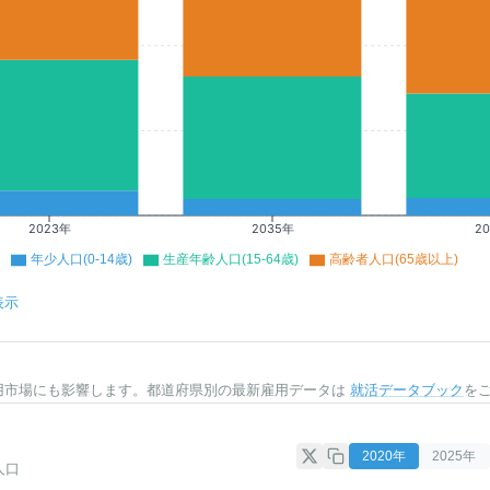
2023年
2035年
2
年少人口(0-14歳)
生産年齢人口(15-64歳)
高齢者人口(65歳以上)
表示
用市場にも影響します。都道府県別の最新雇用データは
就活データブック
を
2020
年
2025
年
人口