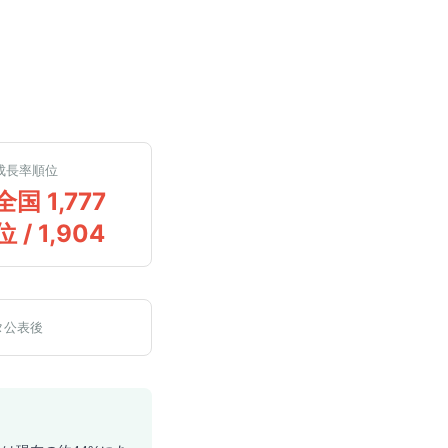
成長率順位
全国 1,777
位 / 1,904
タ公表後