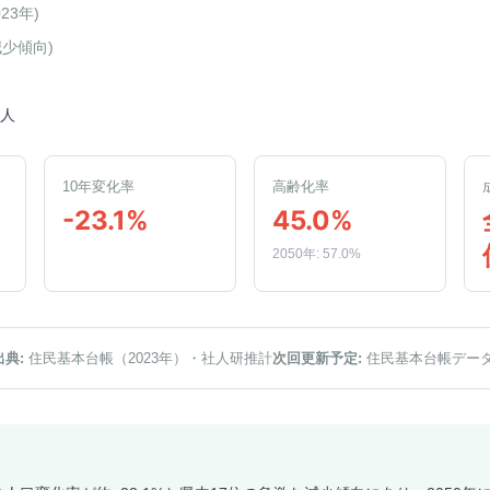
023年
)
減少傾向
)
0人
10年変化率
高齢化率
-23.1%
45.0%
2050年: 57.0%
出典:
住民基本台帳（2023年）
・社人研推計
次回更新予定:
住民基本台帳デー