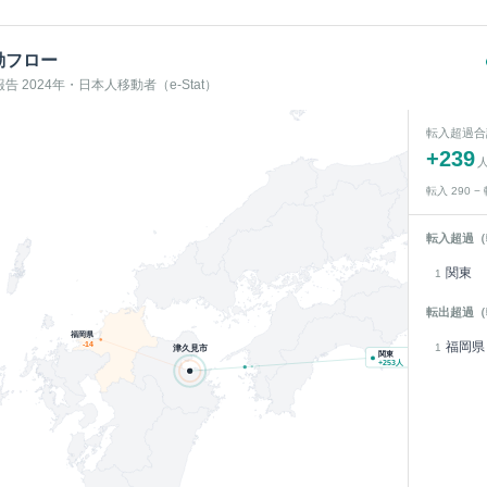
動フロー
 2024年・日本人移動者（e-Stat）
転入超過合
+
239
転入
290
−
転入超過（
関東
1
転出超過（
福岡県
福岡県
-14
1
津久見市
関東
+
253
人