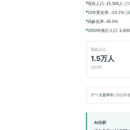
現在人口
:
15,386人
(
2
10年変化率
:
-23.1%
(
高齢化率
:
45.0%
2050年推計人口
:
6,80
現在人口
1.5万人
2023年
データ基準年:
2023
年
AI分析