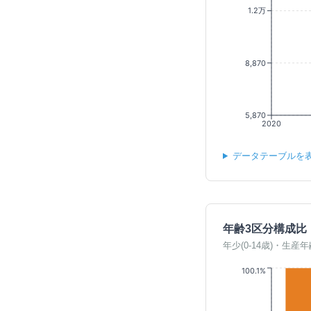
1.2万
8,870
5,870
2020
データテーブルを
年齢3区分構成比
年少(0-14歳)・生産年
100.1%