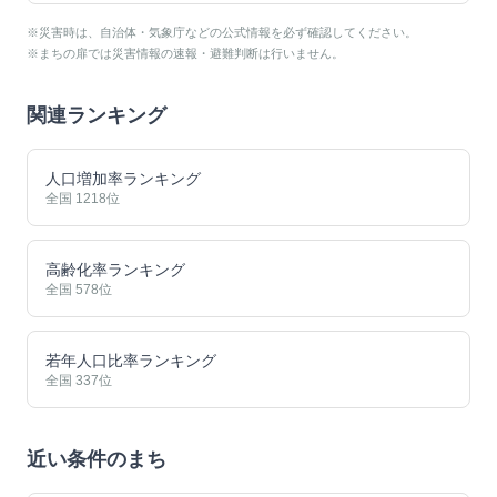
※災害時は、自治体・気象庁などの公式情報を必ず確認してください。
※まちの扉では災害情報の速報・避難判断は行いません。
関連ランキング
人口増加率ランキング
全国
1218
位
高齢化率ランキング
全国
578
位
若年人口比率ランキング
全国
337
位
近い条件のまち