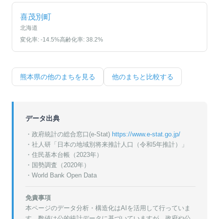
喜茂別町
北海道
変化率:
-14.5
%
高齢化率:
38.2
%
熊本県
の他のまちを見る
他のまちと比較する
データ出典
・政府統計の総合窓口(e-Stat)
https://www.e-stat.go.jp/
・
社人研「日本の地域別将来推計人口（令和5年推計）」
・
住民基本台帳（2023年）
・
国勢調査（2020年）
・World Bank Open Data
免責事項
本ページのデータ分析・構造化はAIを活用して行っていま
す。数値は公的統計データに基づいていますが、政府や公