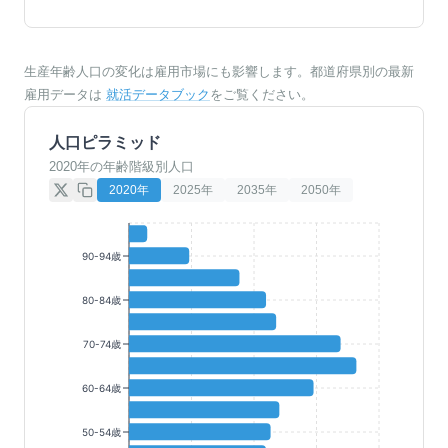
生産年齢人口の変化は雇用市場にも影響します。都道府県別の最新
雇用データは
就活データブック
をご覧ください。
人口ピラミッド
2020年の年齢階級別人口
2020
年
2025
年
2035
年
2050
年
90-94歳
80-84歳
70-74歳
60-64歳
50-54歳