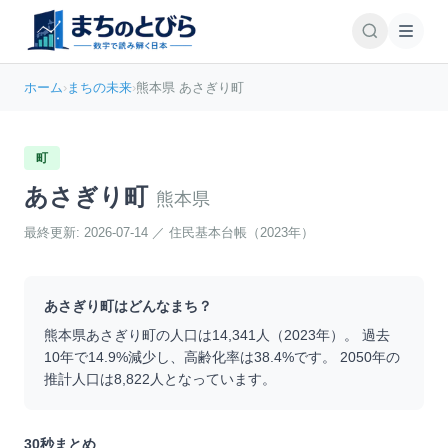
ホーム
›
まちの未来
›
熊本県 あさぎり町
町
あさぎり町
熊本県
最終更新:
2026-07-14
／
住民基本台帳（2023年）
あさぎり町
はどんなまち？
熊本県
あさぎり町
の人口は
14,341
人（
2023
年）。 過去
10年で
14.9
%
減少
し、高齢化率は
38.4
%です。 2050年の
推計人口は
8,822
人となっています。
30秒まとめ