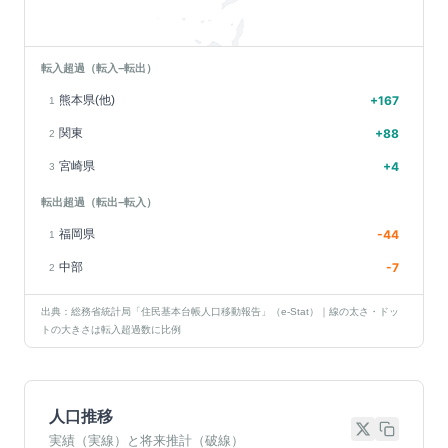
転入超過（転入−転出）
熊本県(他)
+
167
1
関東
+
88
2
宮崎県
+
4
3
転出超過（転出−転入）
福岡県
-44
1
中部
-7
2
出典：総務省統計局「住民基本台帳人口移動報告」（e-Stat）｜線の太さ・ドッ
トの大きさは転入超過数に比例
人口推移
実績（実線）と将来推計（破線）