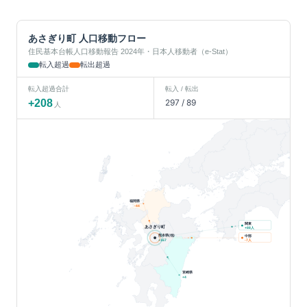
あさぎり町
人口移動フロー
住民基本台帳人口移動報告 2024年・日本人移動者（e-Stat）
転入超過
転出超過
転入超過合計
転入 / 転出
+
208
297
/
89
人
福岡県
-44
関東
あさぎり町
人
+
88
熊本県(他)
中部
人
+
167
-7
宮崎県
+
4