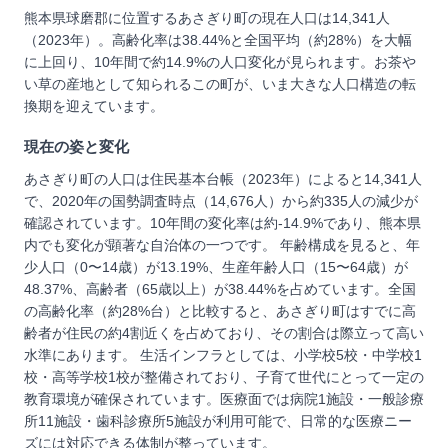
熊本県球磨郡に位置するあさぎり町の現在人口は14,341人
（2023年）。高齢化率は38.44%と全国平均（約28%）を大幅
に上回り、10年間で約14.9%の人口変化が見られます。お茶や
い草の産地として知られるこの町が、いま大きな人口構造の転
換期を迎えています。
現在の姿と変化
あさぎり町の人口は住民基本台帳（2023年）によると14,341人
で、2020年の国勢調査時点（14,676人）から約335人の減少が
確認されています。10年間の変化率は約-14.9%であり、熊本県
内でも変化が顕著な自治体の一つです。 年齢構成を見ると、年
少人口（0〜14歳）が13.19%、生産年齢人口（15〜64歳）が
48.37%、高齢者（65歳以上）が38.44%を占めています。全国
の高齢化率（約28%台）と比較すると、あさぎり町はすでに高
齢者が住民の約4割近くを占めており、その割合は際立って高い
水準にあります。 生活インフラとしては、小学校5校・中学校1
校・高等学校1校が整備されており、子育て世代にとって一定の
教育環境が確保されています。医療面では病院1施設・一般診療
所11施設・歯科診療所5施設が利用可能で、日常的な医療ニー
ズには対応できる体制が整っています。