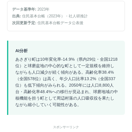
データ基準年:
2023
年
出典:
住民基本台帳（2023年）
・社人研推計
次回更新予定:
住民基本台帳データ公表後
AI分析
あさぎり町は10年変化率-14.9%（県内29位・全国1218
位）と球磨盆地の中心的な町として一定規模を維持し
ながらも人口減少が続く傾向がある。高齢化率38.4%
（全国578位）は高く、年少人口比率13.2%（全国337
位）も低下傾向がみられる。2050年には人口8,800人
台・高齢化率48.4%への移行が見込まれ、球磨地域の中
核機能を担う町として周辺村落の人口吸収役を果たし
ながら縮小していく可能性がある。
スポンサーリンク