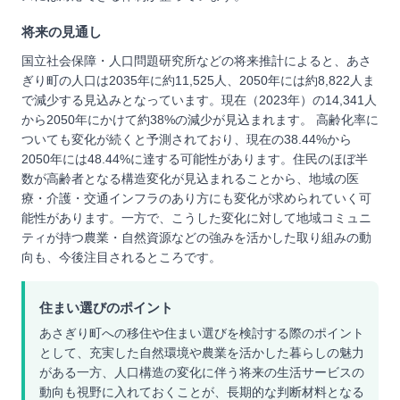
将来の見通し
国立社会保障・人口問題研究所などの将来推計によると、あさ
ぎり町の人口は2035年に約11,525人、2050年には約8,822人ま
で減少する見込みとなっています。現在（2023年）の14,341人
から2050年にかけて約38%の減少が見込まれます。 高齢化率に
ついても変化が続くと予測されており、現在の38.44%から
2050年には48.44%に達する可能性があります。住民のほぼ半
数が高齢者となる構造変化が見込まれることから、地域の医
療・介護・交通インフラのあり方にも変化が求められていく可
能性があります。一方で、こうした変化に対して地域コミュニ
ティが持つ農業・自然資源などの強みを活かした取り組みの動
向も、今後注目されるところです。
住まい選びのポイント
あさぎり町への移住や住まい選びを検討する際のポイント
として、充実した自然環境や農業を活かした暮らしの魅力
がある一方、人口構造の変化に伴う将来の生活サービスの
動向も視野に入れておくことが、長期的な判断材料となる