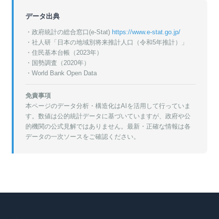
データ出典
・政府統計の総合窓口(e-Stat)
https://www.e-stat.go.jp/
・
社人研「日本の地域別将来推計人口（令和5年推計）」
・
住民基本台帳（2023年）
・
国勢調査（2020年）
・World Bank Open Data
免責事項
本ページのデータ分析・構造化はAIを活用して行っていま
す。数値は公的統計データに基づいていますが、政府や公
的機関の公式見解ではありません。最新・正確な情報は各
データの一次ソースをご確認ください。