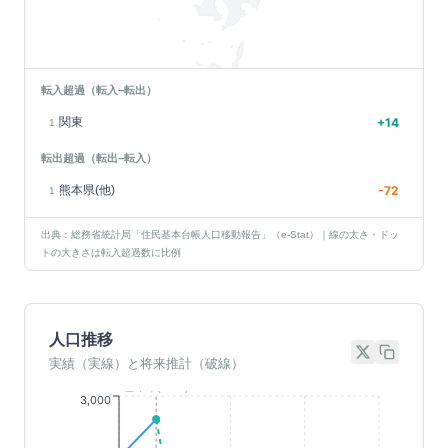
転入超過（転入−転出）
関東
+
14
1
転出超過（転出−転入）
熊本県(他)
-72
1
出典：総務省統計局「住民基本台帳人口移動報告」（e-Stat）｜線の太さ・ドッ
トの大きさは転入超過数に比例
人口推移
実績（実線）と将来推計（破線）
基準年(2023)
3,000