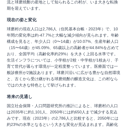
流と球磨焼酎の産地として知られるこの村が、いま大きな転換
期を迎えています。
現在の姿と変化
球磨村の現在人口は2,786人（住民基本台帳・2023年）で、10
年間の変化率は約-47.7%と大幅な減少傾向が見られます。年齢
構成を見ると、年少人口（0〜14歳）が10.07%、生産年齢人口
（15〜64歳）が45.09%、65歳以上の高齢者が44.84%を占めて
おり、全国平均（高齢化率約29%）を大きく上回る水準です。
生活インフラについては、小学校が2校・中学校が1校あり、子
育て世代が暮らす環境が一定程度整っています。医療面では一
般診療所が2施設あります。球磨川沿いに広がる豊かな自然環境
と、古くから受け継がれる球磨焼酎の醸造文化は、この村なら
ではの大きな特色として挙げられます。
将来の見通し
国立社会保障・人口問題研究所の推計によると、球磨村の人口
は2035年に約1,101人、2050年には約650人まで減少する見込
みです。現在（2023年）の2,786人と比較すると、2050年には
約23%の水準となるという大きな変化が見込まれます。高齢化