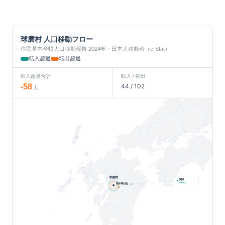
球磨村
人口移動フロー
住民基本台帳人口移動報告 2024年・日本人移動者（e-Stat）
転入超過
転出超過
転入超過合計
転入 / 転出
-58
44
/
102
人
球磨村
関東
人
+
14
熊本県(他)
-72