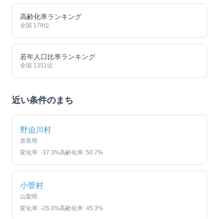
高齢化率ランキング
全国
179
位
若年人口比率ランキング
全国
1351
位
近い条件のまち
野迫川村
奈良県
変化率:
-37.3
%
高齢化率:
50.7
%
小菅村
山梨県
変化率:
-26.0
%
高齢化率:
45.3
%