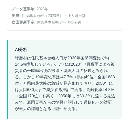
データ基準年:
2023
年
出典:
住民基本台帳（2023年）
・社人研推計
次回更新予定:
住民基本台帳データ公表後
AI分析
球磨村は住民基本台帳人口が2020年国勢調査比で約
14.5%増加しているが、これは2020年7月豪雨による被
災者の一時転出後の帰還・復興人口の反映とみられ
る。しかし10年変化率は-47.7%（県内49位・全国1883
位）と県内最大級の急減が見込まれており、2050年に
は人口650人まで減少する推計である。高齢化率44.8%
（全国179位）も高く、2050年には60.3%に達する見込
みで、豪雨災害からの復興と並行して過疎化への対応
が最大の課題となる可能性がある。