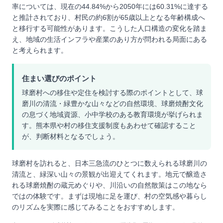
率については、現在の44.84%から2050年には60.31%に達する
と推計されており、村民の約6割が65歳以上となる年齢構成へ
と移行する可能性があります。こうした人口構造の変化を踏ま
え、地域の生活インフラや産業のあり方が問われる局面にある
と考えられます。
住まい選びのポイント
球磨村への移住や定住を検討する際のポイントとして、球
磨川の清流・緑豊かな山々などの自然環境、球磨焼酎文化
の息づく地域資源、小中学校のある教育環境が挙げられま
す。熊本県や村の移住支援制度もあわせて確認すること
が、判断材料となるでしょう。
球磨村を訪れると、日本三急流のひとつに数えられる球磨川の
清流と、緑深い山々の景観が出迎えてくれます。地元で醸造さ
れる球磨焼酎の蔵元めぐりや、川沿いの自然散策はこの地なら
ではの体験です。まずは現地に足を運び、村の空気感や暮らし
のリズムを実際に感じてみることをおすすめします。