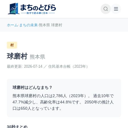
ホーム
›
まちの未来
›
熊本県 球磨村
村
球磨村
熊本県
最終更新:
2026-07-14
／
住民基本台帳（2023年）
球磨村
はどんなまち？
熊本県
球磨村
の人口は
2,786
人（
2023
年）。 過去10年で
47.7
%
減少
し、高齢化率は
44.8
%です。 2050年の推計人
口は
650
人となっています。
30秒まとめ