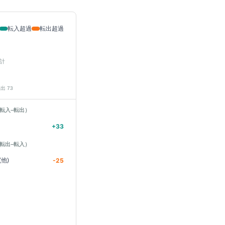
転入超過
転出超過
計
転出
73
転入−転出）
+
33
転出−転入）
他)
-25