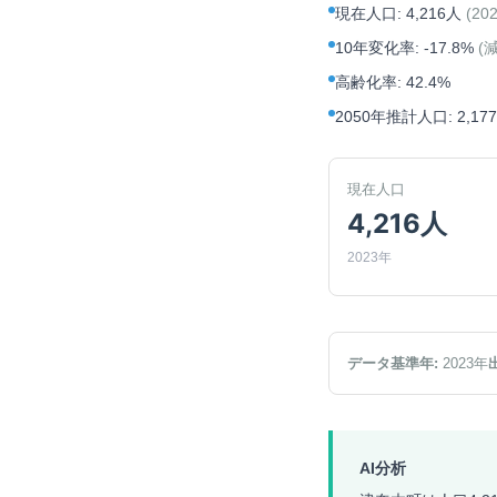
現在人口
:
4,216人
(
20
10年変化率
:
-17.8%
(
高齢化率
:
42.4%
2050年推計人口
:
2,17
現在人口
4,216人
2023年
データ基準年:
2023
年
AI分析