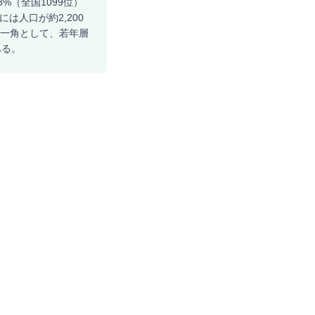
8%（全国1099位）
は人口が約2,200
の一角として、若年層
ある。