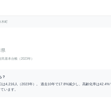
奈木町
本県
住民基本台帳（2023年）
ち？
口は
4,216
人（
2023
年）。 過去10年で
17.8
%
減少
し、高齢化率は
42.4
%
っています。