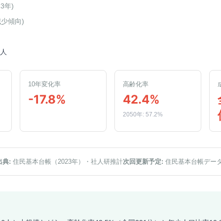
23年
)
減少傾向
)
7人
10年変化率
高齢化率
-17.8%
42.4%
2050年: 57.2%
出典:
住民基本台帳（2023年）
・社人研推計
次回更新予定:
住民基本台帳デー