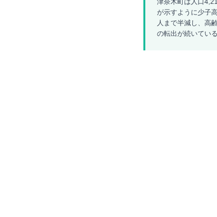
津奈木町は人口4,2
が示すように少子高齢
人まで半減し、高齢
の転出が続いてい