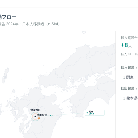
動フロー
 2024年・日本人移動者（e-Stat）
転入超過合
+
8
人
転入
81
− 
転入超過（
関東
1
転出超過（
熊本県(
1
津奈木町
関東
+
33
人
熊本県(他)
-25