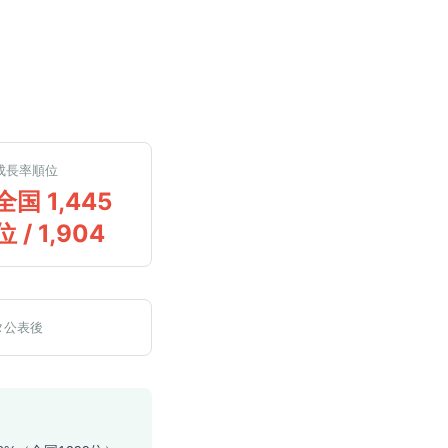
成長率順位
全国 1,445
位 / 1,904
タ公表後