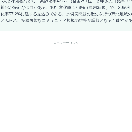
16人と小規模ながら、高齢化率42.5%（全国291位）と年少人口比率10.
化が深刻な傾向がある。10年変化率-17.8%（県内35位）で、2050年に
化率57.2%に達する見込みである。水俣病問題の歴史を持つ芦北地域
るとみられ、持続可能なコミュニティ規模の維持が課題となる可能性が
スポンサーリンク