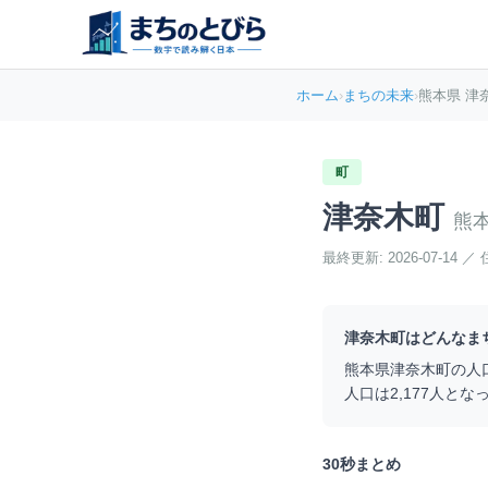
ホーム
›
まちの未来
›
熊本県 津
町
津奈木町
熊
最終更新:
2026-07-14
／
津奈木町
はどんなま
熊本県
津奈木町
の人
人口は
2,177
人とな
30秒まとめ