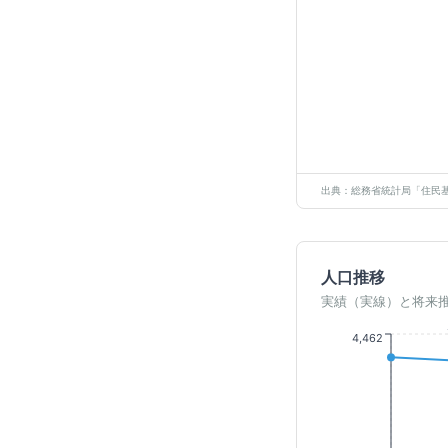
出典：総務省統計局「住民基
人口推移
実績（実線）と将来
4,462