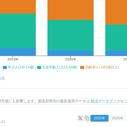
2023年
2035年
2
年少人口(0-14歳)
生産年齢人口(15-64歳)
高齢者人口(65歳以上)
表示
用市場にも影響します。都道府県別の最新雇用データは
就活データブック
を
2020
年
2025
年
人口