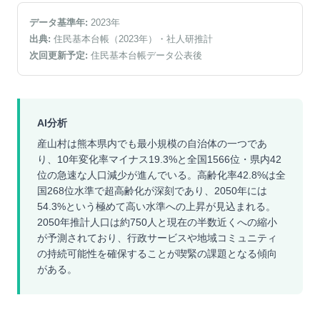
データ基準年:
2023
年
出典:
住民基本台帳（2023年）
・社人研推計
次回更新予定:
住民基本台帳データ公表後
AI分析
産山村は熊本県内でも最小規模の自治体の一つであ
り、10年変化率マイナス19.3%と全国1566位・県内42
位の急速な人口減少が進んでいる。高齢化率42.8%は全
国268位水準で超高齢化が深刻であり、2050年には
54.3%という極めて高い水準への上昇が見込まれる。
2050年推計人口は約750人と現在の半数近くへの縮小
が予測されており、行政サービスや地域コミュニティ
の持続可能性を確保することが喫緊の課題となる傾向
がある。