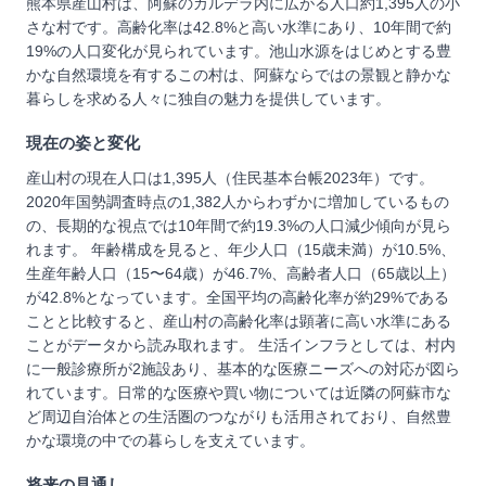
熊本県産山村は、阿蘇のカルデラ内に広がる人口約1,395人の小
さな村です。高齢化率は42.8%と高い水準にあり、10年間で約
19%の人口変化が見られています。池山水源をはじめとする豊
かな自然環境を有するこの村は、阿蘇ならではの景観と静かな
暮らしを求める人々に独自の魅力を提供しています。
現在の姿と変化
産山村の現在人口は1,395人（住民基本台帳2023年）です。
2020年国勢調査時点の1,382人からわずかに増加しているもの
の、長期的な視点では10年間で約19.3%の人口減少傾向が見ら
れます。 年齢構成を見ると、年少人口（15歳未満）が10.5%、
生産年齢人口（15〜64歳）が46.7%、高齢者人口（65歳以上）
が42.8%となっています。全国平均の高齢化率が約29%である
ことと比較すると、産山村の高齢化率は顕著に高い水準にある
ことがデータから読み取れます。 生活インフラとしては、村内
に一般診療所が2施設あり、基本的な医療ニーズへの対応が図ら
れています。日常的な医療や買い物については近隣の阿蘇市な
ど周辺自治体との生活圏のつながりも活用されており、自然豊
かな環境の中での暮らしを支えています。
将来の見通し