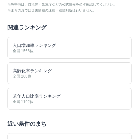
※災害時は、自治体・気象庁などの公式情報を必ず確認してください。
※まちの扉では災害情報の速報・避難判断は行いません。
関連ランキング
人口増加率ランキング
全国
1566
位
高齢化率ランキング
全国
268
位
若年人口比率ランキング
全国
1192
位
近い条件のまち