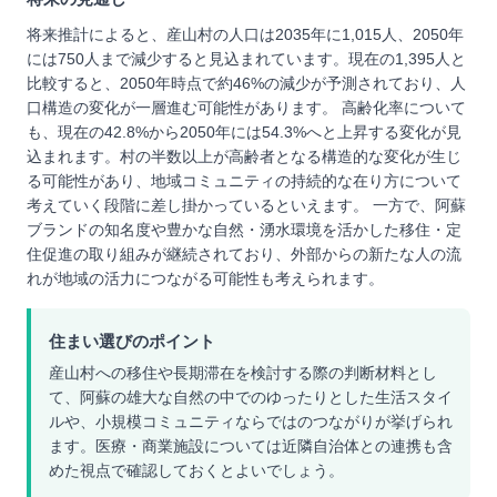
将来推計によると、産山村の人口は2035年に1,015人、2050年
には750人まで減少すると見込まれています。現在の1,395人と
比較すると、2050年時点で約46%の減少が予測されており、人
口構造の変化が一層進む可能性があります。 高齢化率について
も、現在の42.8%から2050年には54.3%へと上昇する変化が見
込まれます。村の半数以上が高齢者となる構造的な変化が生じ
る可能性があり、地域コミュニティの持続的な在り方について
考えていく段階に差し掛かっているといえます。 一方で、阿蘇
ブランドの知名度や豊かな自然・湧水環境を活かした移住・定
住促進の取り組みが継続されており、外部からの新たな人の流
れが地域の活力につながる可能性も考えられます。
住まい選びのポイント
産山村への移住や長期滞在を検討する際の判断材料とし
て、阿蘇の雄大な自然の中でのゆったりとした生活スタイ
ルや、小規模コミュニティならではのつながりが挙げられ
ます。医療・商業施設については近隣自治体との連携も含
めた視点で確認しておくとよいでしょう。