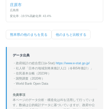
庄原市
広島県
変化率:
-19.5
%
高齢化率:
43.4
%
熊本県
の他のまちを見る
他のまちと比較する
データ出典
・政府統計の総合窓口(e-Stat)
https://www.e-stat.go.jp/
・
社人研「日本の地域別将来推計人口（令和5年推計）」
・
住民基本台帳（2023年）
・
国勢調査（2020年）
・World Bank Open Data
免責事項
本ページのデータ分析・構造化はAIを活用して行っていま
す。数値は公的統計データに基づいていますが、政府や公