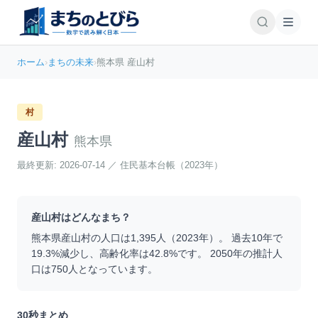
ホーム
›
まちの未来
›
熊本県 産山村
村
産山村
熊本県
最終更新:
2026-07-14
／
住民基本台帳（2023年）
産山村
はどんなまち？
熊本県
産山村
の人口は
1,395
人（
2023
年）。 過去10年で
19.3
%
減少
し、高齢化率は
42.8
%です。 2050年の推計人
口は
750
人となっています。
30秒まとめ