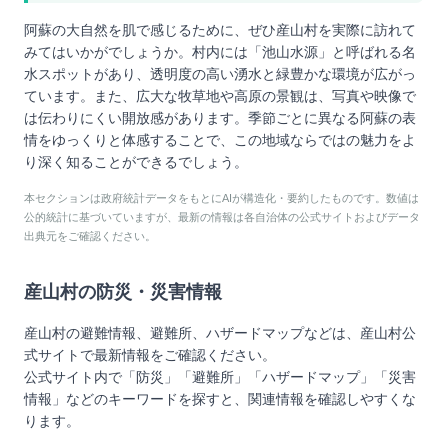
阿蘇の大自然を肌で感じるために、ぜひ産山村を実際に訪れて
みてはいかがでしょうか。村内には「池山水源」と呼ばれる名
水スポットがあり、透明度の高い湧水と緑豊かな環境が広がっ
ています。また、広大な牧草地や高原の景観は、写真や映像で
は伝わりにくい開放感があります。季節ごとに異なる阿蘇の表
情をゆっくりと体感することで、この地域ならではの魅力をよ
り深く知ることができるでしょう。
本セクションは政府統計データをもとにAIが構造化・要約したものです。数値は
公的統計に基づいていますが、最新の情報は各自治体の公式サイトおよびデータ
出典元をご確認ください。
産山村
の防災・災害情報
産山村
の避難情報、避難所、ハザードマップなどは、
産山村
公
式サイトで最新情報をご確認ください。
公式サイト内で「防災」「避難所」「ハザードマップ」「災害
情報」などのキーワードを探すと、関連情報を確認しやすくな
ります。