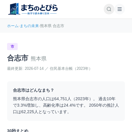
ホーム
›
まちの未来
›
熊本県 合志市
市
合志市
熊本県
最終更新:
2026-07-14
／
住民基本台帳（2023年）
合志市
はどんなまち？
熊本県
合志市
の人口は
64,751
人（
2023
年）。 過去10年
で
3.3
%
増加
し、高齢化率は
24.4
%です。 2050年の推計人
口は
62,225
人となっています。
30秒まとめ