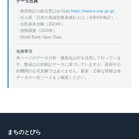
データ出典
・政府統計の総合窓口(e-Stat)
https://www.e-stat.go.jp/
・
社人研「日本の地域別将来推計人口（令和5年推計）」
・
住民基本台帳（2023年）
・
国勢調査（2020年）
・World Bank Open Data
免責事項
本ページのデータ分析・構造化はAIを活用して行っていま
す。数値は公的統計データに基づいていますが、政府や公
的機関の公式見解ではありません。最新・正確な情報は各
データの一次ソースをご確認ください。
まちのとびら