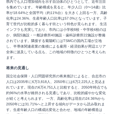
県内でも人口増加傾向を示す自治体のひとつとして、近年注目
を集めています。 年齢構成を見ると、年少人口（0〜14歳）比
率が18.64%と全国平均（約11%台）を大きく上回る一方、高齢
化率は24.36%、生産年齢人口比率は57.0%となっています。子
育て世代が比較的多く暮らす街という特色が見られます。 生活
インフラも充実しており、市内には小学校8校・中学校4校のほ
か、病院5施設・一般診療所40施設・歯科診療所22施設が整備
されています。隣接する菊陽町にはTSMCの国内工場が立地
し、半導体関連産業の集積による雇用・経済効果が周辺エリア
全体に波及している点も、この地域の特徴のひとつと考えられ
ます。
将来の見通し
国立社会保障・人口問題研究所の将来推計によると、合志市の
人口は2035年に6万3,818人、2050年には6万2,225人と見込ま
れています。現在の6万4,751人と比較すると、2050年時点でも
約96%の水準が維持される見通しであり、比較的緩やかな変化
が続くと考えられます。 一方、高齢化率は現在の24.36%から
2050年には31.71%へと上昇する傾向がデータから読み取れま
す。生産年齢人口の構成比変化と合わせ、地域の年齢構造は