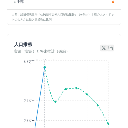
中部
-4
4
出典：総務省統計局「住民基本台帳人口移動報告」（e-Stat）｜線の太さ・ドッ
トの大きさは転入超過数に比例
人口推移
実績（実線）と将来推計（破線）
基準年(2023)
6.5万
6.3万
6.2万