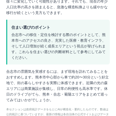
徐々に変化していく可能性があります。それでも、現在の年少
人口比率の高さを踏まえると、急激な構造転換よりも緩やかな
移行が続くという見方もできます。
住まい選びのポイント
合志市への移住・定住を検討する際のポイントとして、熊
本市へのアクセスの良さ、充実した医療・教育インフラ、
そして人口増加が続く成長エリアという視点が挙げられま
す。これらを住まい選びの判断材料として参考にしてみて
ください。
合志市の雰囲気を実感するには、まず現地を訪れてみることを
おすすめします。熊本市中心部から車で約20〜30分という好立
地で、街の暮らしやすさを実際に体感できます。近隣の光の森
エリアには商業施設が集積し、日常の利便性も高水準です。休
日のドライブがてら、熊本・合志・菊陽エリアをまとめて巡っ
てみてはいかがでしょうか。
本セクションは政府統計データをもとにAIが構造化・要約したものです。数値は
公的統計に基づいていますが、最新の情報は各自治体の公式サイトおよびデータ