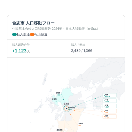
合志市
人口移動フロー
住民基本台帳人口移動報告 2024年・日本人移動者（e-Stat）
転入超過
転出超過
転入超過合計
転入 / 転出
+
1,123
2,489
/
1,366
人
福岡県
関東
+
183
人
+
517
佐賀県
中国
+
2
人
+
33
合志市
近畿
人
+
21
熊本県(他)
+
442
中部
人
-4
四国
人
-12
宮崎県
-23
鹿児島県