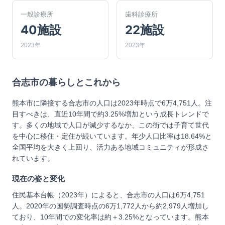
一般診療所
歯科診療所
40施設
22施設
2023年
2023年
合志市
の暮らしとこれから
熊本市に隣接する合志市の人口は2023年時点で6万4,751人。注
目すべきは、直近10年間で約3.25%増加という成長トレンドで
す。多くの地域で人口が減少するなか、この街では子育て世代
を中心に移住・定住が続いています。年少人口比率は18.64%と
全国平均を大きく上回り、活力ある地域コミュニティが形成さ
れています。
現在の姿と変化
住民基本台帳（2023年）によると、合志市の人口は6万4,751
人。2020年の国勢調査時点の6万1,772人から約2,979人増加し
ており、10年間での変化率は約＋3.25%となっています。熊本