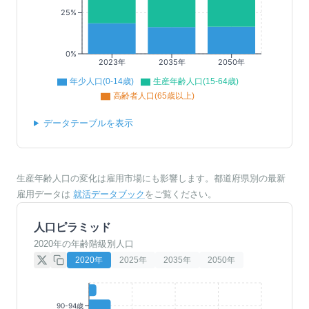
25%
0%
2023年
2035年
2050年
年少人口(0-14歳)
生産年齢人口(15-64歳)
高齢者人口(65歳以上)
データテーブルを表示
生産年齢人口の変化は雇用市場にも影響します。都道府県別の最新
雇用データは
就活データブック
をご覧ください。
人口ピラミッド
2020年の年齢階級別人口
2020
年
2025
年
2035
年
2050
年
90-94歳