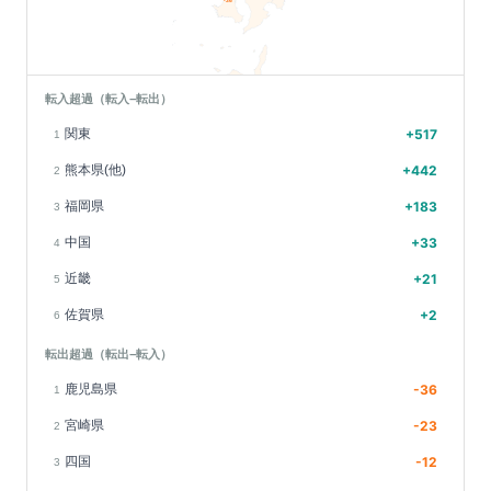
-36
転入超過（転入−転出）
関東
+
517
1
熊本県(他)
+
442
2
福岡県
+
183
3
中国
+
33
4
近畿
+
21
5
佐賀県
+
2
6
転出超過（転出−転入）
鹿児島県
-36
1
宮崎県
-23
2
四国
-12
3