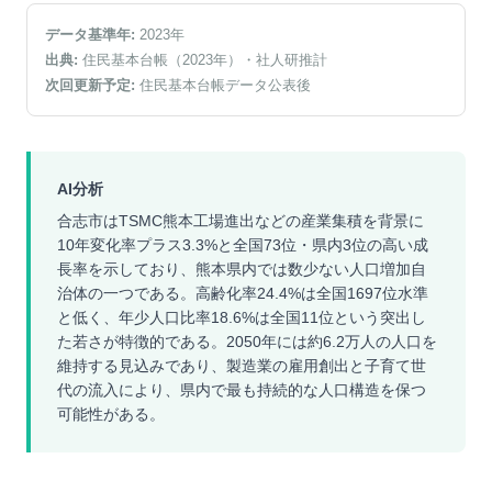
データ基準年:
2023
年
出典:
住民基本台帳（2023年）
・社人研推計
次回更新予定:
住民基本台帳データ公表後
AI分析
合志市はTSMC熊本工場進出などの産業集積を背景に
10年変化率プラス3.3%と全国73位・県内3位の高い成
長率を示しており、熊本県内では数少ない人口増加自
治体の一つである。高齢化率24.4%は全国1697位水準
と低く、年少人口比率18.6%は全国11位という突出し
た若さが特徴的である。2050年には約6.2万人の人口を
維持する見込みであり、製造業の雇用創出と子育て世
代の流入により、県内で最も持続的な人口構造を保つ
可能性がある。