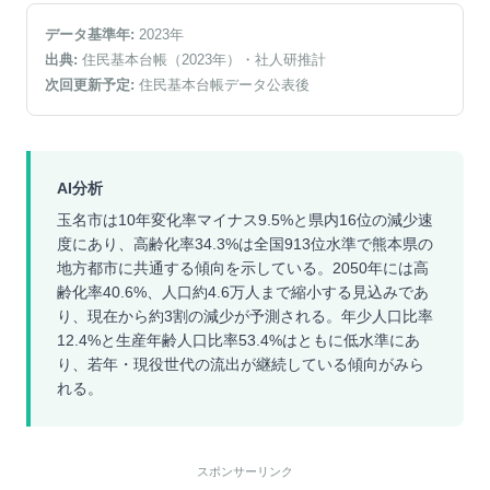
データ基準年:
2023
年
出典:
住民基本台帳（2023年）
・社人研推計
次回更新予定:
住民基本台帳データ公表後
AI分析
玉名市は10年変化率マイナス9.5%と県内16位の減少速
度にあり、高齢化率34.3%は全国913位水準で熊本県の
地方都市に共通する傾向を示している。2050年には高
齢化率40.6%、人口約4.6万人まで縮小する見込みであ
り、現在から約3割の減少が予測される。年少人口比率
12.4%と生産年齢人口比率53.4%はともに低水準にあ
り、若年・現役世代の流出が継続している傾向がみら
れる。
スポンサーリンク