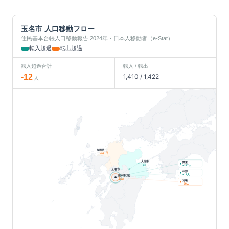
玉名市
人口移動フロー
住民基本台帳人口移動報告 2024年・日本人移動者（e-Stat）
転入超過
転出超過
転入超過合計
転入 / 転出
-12
1,410
/
1,422
人
福岡県
-93
大分県
関東
+
24
人
+
277
玉名市
中部
人
+
12
熊本県(他)
-203
近畿
人
-29