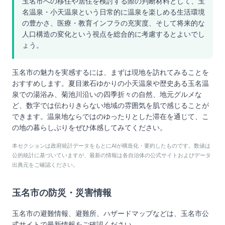
玉名市への移住や居住を検討する際の判断材料として、玉
名温泉・小天温泉という日常的に温泉を楽しめる生活環境
の豊かさ、医療・教育インフラの充実度、そして将来的な
人口構造の変化という視点を総合的に考慮するとよいでし
ょう。
玉名市の魅力を実感するには、まずは現地を訪れてみることを
おすすめします。夏目漱石ゆかりの小天温泉や歴史ある玉名温
泉での湯浴み、菊池川沿いの四季折々の自然、地元グルメな
ど、数字では伝わりきらない地域の雰囲気を肌で感じることが
できます。温泉地ならではのゆったりとした滞在を通じて、こ
の地の暮らしぶりをぜひ体感してみてください。
本セクションは政府統計データをもとにAIが構造化・要約したものです。数値は
公的統計に基づいていますが、最新の情報は各自治体の公式サイトおよびデータ
出典元をご確認ください。
玉名市
の防災・災害情報
玉名市
の避難情報、避難所、ハザードマップなどは、
玉名市
公
式サイトで最新情報をご確認ください。