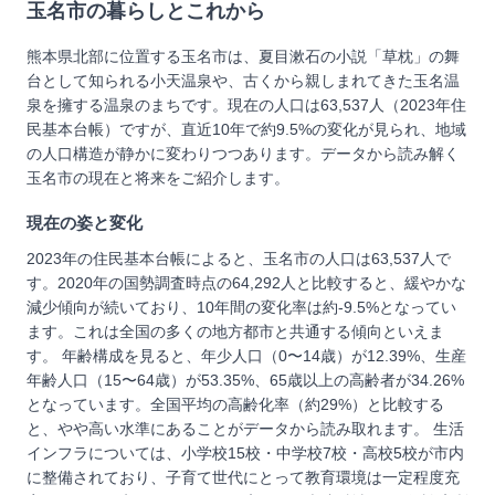
玉名市
の暮らしとこれから
熊本県北部に位置する玉名市は、夏目漱石の小説「草枕」の舞
台として知られる小天温泉や、古くから親しまれてきた玉名温
泉を擁する温泉のまちです。現在の人口は63,537人（2023年住
民基本台帳）ですが、直近10年で約9.5%の変化が見られ、地域
の人口構造が静かに変わりつつあります。データから読み解く
玉名市の現在と将来をご紹介します。
現在の姿と変化
2023年の住民基本台帳によると、玉名市の人口は63,537人で
す。2020年の国勢調査時点の64,292人と比較すると、緩やかな
減少傾向が続いており、10年間の変化率は約-9.5%となってい
ます。これは全国の多くの地方都市と共通する傾向といえま
す。 年齢構成を見ると、年少人口（0〜14歳）が12.39%、生産
年齢人口（15〜64歳）が53.35%、65歳以上の高齢者が34.26%
となっています。全国平均の高齢化率（約29%）と比較する
と、やや高い水準にあることがデータから読み取れます。 生活
インフラについては、小学校15校・中学校7校・高校5校が市内
に整備されており、子育て世代にとって教育環境は一定程度充