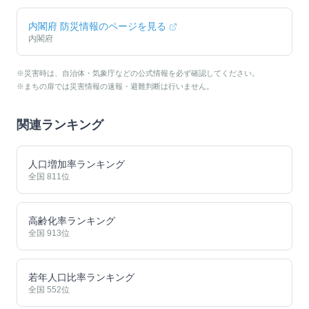
内閣府 防災情報のページを見る
内閣府
※災害時は、自治体・気象庁などの公式情報を必ず確認してください。
※まちの扉では災害情報の速報・避難判断は行いません。
関連ランキング
人口増加率ランキング
全国
811
位
高齢化率ランキング
全国
913
位
若年人口比率ランキング
全国
552
位