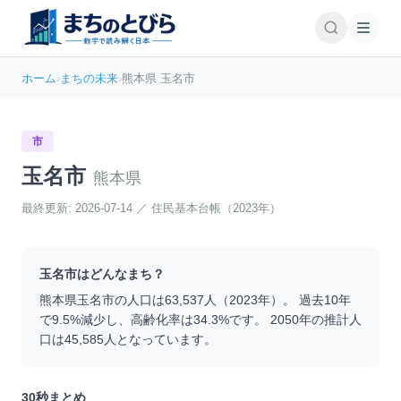
ホーム
›
まちの未来
›
熊本県 玉名市
市
玉名市
熊本県
最終更新:
2026-07-14
／
住民基本台帳（2023年）
玉名市
はどんなまち？
熊本県
玉名市
の人口は
63,537
人（
2023
年）。 過去10年
で
9.5
%
減少
し、高齢化率は
34.3
%です。 2050年の推計人
口は
45,585
人となっています。
30秒まとめ