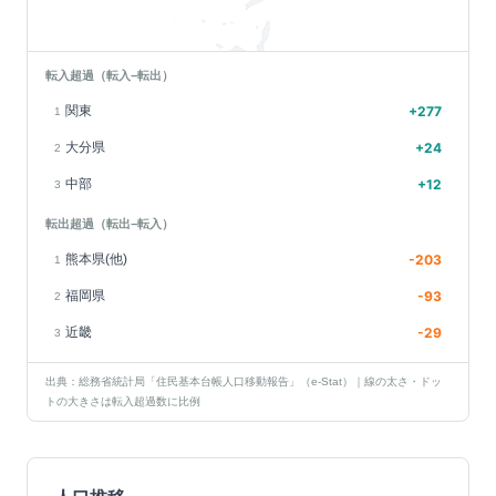
転入超過（転入−転出）
関東
+
277
1
大分県
+
24
2
中部
+
12
3
転出超過（転出−転入）
熊本県(他)
-203
1
福岡県
-93
2
近畿
-29
3
出典：総務省統計局「住民基本台帳人口移動報告」（e-Stat）｜線の太さ・ドッ
トの大きさは転入超過数に比例