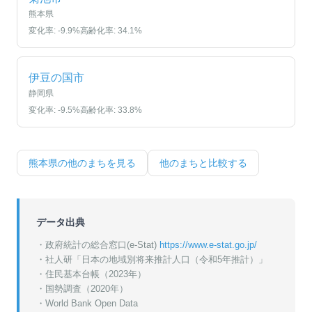
熊本県
変化率:
-9.9
%
高齢化率:
34.1
%
伊豆の国市
静岡県
変化率:
-9.5
%
高齢化率:
33.8
%
熊本県
の他のまちを見る
他のまちと比較する
データ出典
・政府統計の総合窓口(e-Stat)
https://www.e-stat.go.jp/
・
社人研「日本の地域別将来推計人口（令和5年推計）」
・
住民基本台帳（2023年）
・
国勢調査（2020年）
・World Bank Open Data