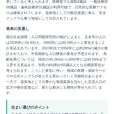
実していると考えられます。医療面でも病院4施設・一般診療所
58施設・歯科診療所31施設が利用可能で、日常的な医療アクセ
スは確保されています。温泉地としての観光資源に加え、生活
インフラも整う地域として注目されています。
将来の見通し
国立社会保障・人口問題研究所の推計によると、玉名市の人口
は2035年に54,932人、2050年には45,585人へと変化すること
が見込まれています。2023年比で2050年には約28%の減少が推
計されており、中長期的な人口構造の変化が予想されます。 高
齢化率については、現在の34.26%から2050年には40.55%まで
上昇する見込みで、市民の約4割が65歳以上となる構造変化が
考えられます。こうした変化に伴い、地域の医療・福祉サービ
スや公共インフラの在り方も変わっていく可能性があります。
一方で、温泉地としての豊かな地域資源を活かした交流人口の
拡大や移住促進など、新たな動きにも期待が寄せられていま
す。
住まい選びのポイント