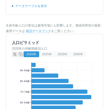
データテーブルを表示
生産年齢人口の変化は雇用市場にも影響します。都道府県別の最新
雇用データは
就活データブック
をご覧ください。
人口ピラミッド
2020年の年齢階級別人口
2020
年
2025
年
2035
年
2050
年
90-94歳
80-84歳
70-74歳
60-64歳