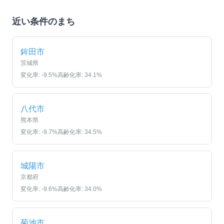
近い条件のまち
鉾田市
茨城県
変化率:
-9.5
%
高齢化率:
34.1
%
八代市
熊本県
変化率:
-9.7
%
高齢化率:
34.5
%
城陽市
京都府
変化率:
-9.6
%
高齢化率:
34.0
%
菊池市